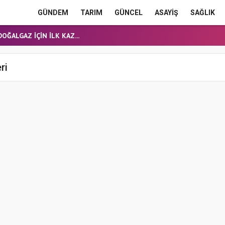
GÜNDEM
TARIM
GÜNCEL
ASAYİŞ
SAĞLIK
E HEYECANI
OĞALGAZ İÇİN İLK KAZ...
obüsü devrildi: 21...
ERME'DE YOL YATIRIML...
ri
ANMIŞ HALDE ÖLÜ BULUN...
E HEYECANI
OĞALGAZ İÇİN İLK KAZ...