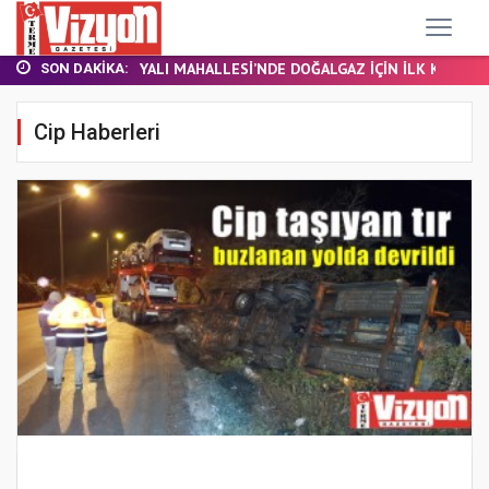
TERME MHP’DE KONGRE HEYECANI
YALI MAHALLESİ’NDE DOĞALGAZ İÇİN İLK KAZ...
SON DAKIKA:
Samsun’da özel halk otobüsü devrildi: 21...
BAŞKAN ŞENOL KUL: “TERME'DE YOL YATIRIML...
Cip Haberleri
FINDIK BAHÇESİNDE YANMIŞ HALDE ÖLÜ BULUN...
TERME MHP’DE KONGRE HEYECANI
YALI MAHALLESİ’NDE DOĞALGAZ İÇİN İLK KAZ...