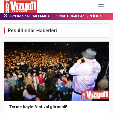
TERME MHP’DE KONGRE HEYECANI
YALI MAHALLESİ’NDE DOĞALGAZ İÇİN İLK KAZ...
SON DAKIKA:
Samsun’da özel halk otobüsü devrildi: 21...
BAŞKAN ŞENOL KUL: “TERME'DE YOL YATIRIML...
Resuldindar Haberleri
FINDIK BAHÇESİNDE YANMIŞ HALDE ÖLÜ BULUN...
TERME MHP’DE KONGRE HEYECANI
YALI MAHALLESİ’NDE DOĞALGAZ İÇİN İLK KAZ...
Terme böyle festival görmedi!