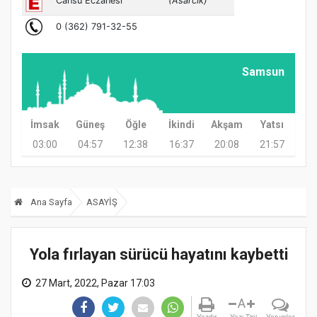
Samsun
İmsak
Güneş
Öğle
İkindi
Akşam
Yatsı
03:00
04:57
12:38
16:37
20:08
21:57
Ana Sayfa
ASAYİŞ
Yola fırlayan sürücü hayatını kaybetti
27 Mart, 2022, Pazar 17:03
A