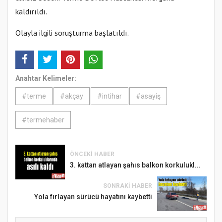
kaldırıldı.
Olayla ilgili soruşturma başlatıldı.
Anahtar Kelimeler:
#terme
#akçay
#intihar
#asayiş
#termehaber
ÖNCEKI HABER
3. kattan atlayan şahıs balkon korkulukl...
SONRAKI HABER
Yola fırlayan sürücü hayatını kaybetti