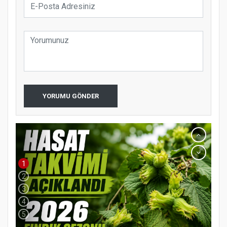
YORUMU GÖNDER
1
2
3
4
5