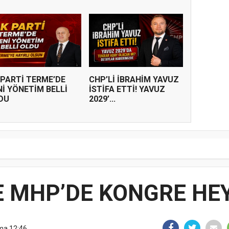
 PARTİ TERME’DE
CHP’Lİ İBRAHİM YAVUZ
Nİ YÖNETİM BELLİ
İSTİFA ETTİ! YAVUZ
DU
2029’...
 MHP’DE KONGRE HE
ma 12:46