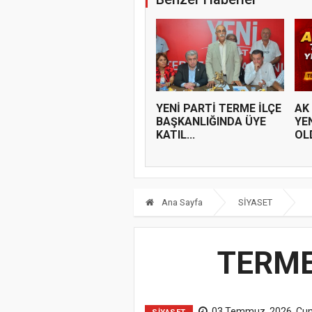
YENİ PARTİ TERME İLÇE
AK
BAŞKANLIĞINDA ÜYE
YE
KATIL...
OL
Ana Sayfa
SİYASET
TERME
03 Temmuz, 2026, Cu