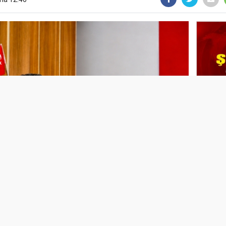
FIND
HALD
CHP’L
YAVUZ
YAVUZ
TEKRA
OLACA
2. Olağan Kongresi’nde mevcut Başkan
AK PA
YENİ 