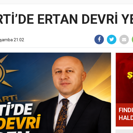
Tİ’DE ERTAN DEVRİ 
rşamba 21:02
FIND
HALD