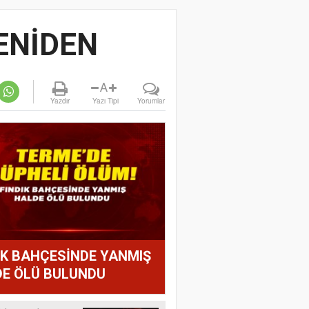
YENİDEN
A
Yazdır
Yazı Tipi
Yorumlar
IK BAHÇESİNDE YANMIŞ
E ÖLÜ BULUNDU