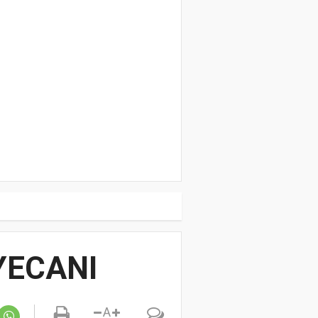
YECANI
A