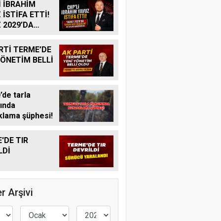
İ İBRAHİM
 İSTİFA ETTİ!
 2029’DA
R ADAY
K MI?
RTİ TERME’DE
YÖNETİM BELLİ
de tarla
ında
lama şüphesi!
'DE TIR
LDİ
r Arşivi