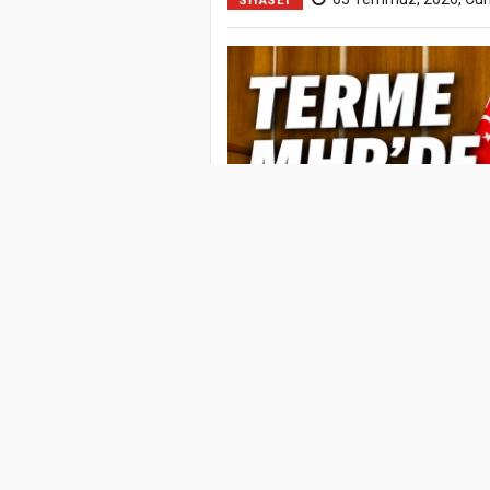
SİYASET
MHP Terme İlçe Teşkilatı 1
Ercan Kaya güven tazeledi.