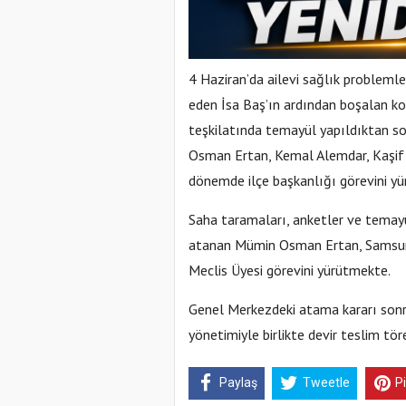
4 Haziran’da ailevi sağlık problemle
eden İsa Baş’ın ardından boşalan kolt
teşkilatında temayül yapıldıktan s
Osman Ertan, Kemal Alemdar, Kaşif 
dönemde ilçe başkanlığı görevini 
Saha taramaları, anketler ve temay
atanan Mümin Osman Ertan, Samsun 
Meclis Üyesi görevini yürütmekte.
Genel Merkezdeki atama kararı son
yönetimiyle birlikte devir teslim tö
Paylaş
Tweetle
P