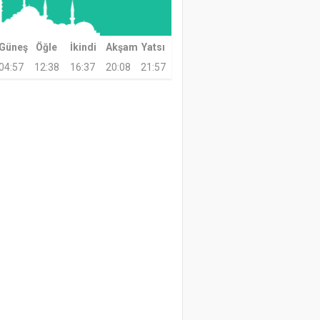
Güneş
Öğle
İkindi
Akşam
Yatsı
04:57
12:38
16:37
20:08
21:57