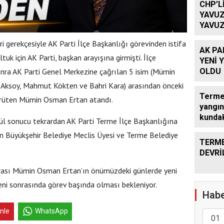
CHP’L
YAVUZ
YAVUZ
TEKRA
ri gerekçesiyle AK Parti İlçe Başkanlığı görevinden istifa
OLACA
AK PA
uk için AK Parti, başkan arayışına girmişti. İlçe
YENİ 
onra AK Parti Genel Merkezine çağrılan 5 isim (Mümin
OLDU
Aksoy, Mahmut Kökten ve Bahri Kara) arasından önceki
Terme’
yürüten Mümin Osman Ertan atandı.
yangın
kundak
ül sonucu tekrardan AK Parti Terme İlçe Başkanlığına
Büyükşehir Belediye Meclis Üyesi ve Terme Belediye
TERME
DEVRİ
rası Mümin Osman Ertan’ın önümüzdeki günlerde yeni
reni sonrasında görev başında olması bekleniyor.
Habe
inle
WhatsApp