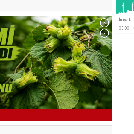
İmsak
03:00
TERME İLÇE
NDA ÜYE KATILIM