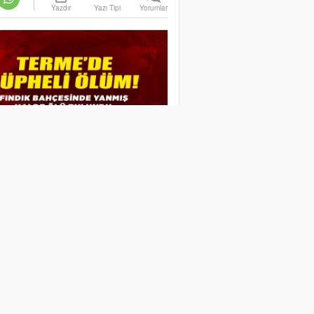
Yazdır
Yazı Tipi
Yorumlar
IK BAHÇESİNDE YANMIŞ
E ÖLÜ BULUNDU
İ İBRAHİM
 İSTİFA ETTİ!
 2029’DA
R ADAY
K MI?
RTİ TERME’DE
YÖNETİM BELLİ