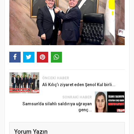
ÖNCEKI HABER
Ali Kılıç’ı ziyaret eden Şenol Kul birli...
SONRAKI HABER
Samsun’da silahlı saldırıya uğrayan
genç...
Yorum Yazın