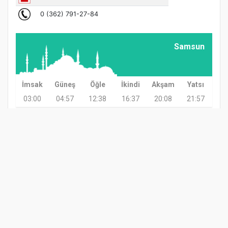
Samsun
İmsak
Güneş
Öğle
İkindi
Akşam
Yatsı
03:00
04:57
12:38
16:37
20:08
21:57
GÜNDEM
TARIM
GÜNCEL
ASAYİŞ
SAĞLIK