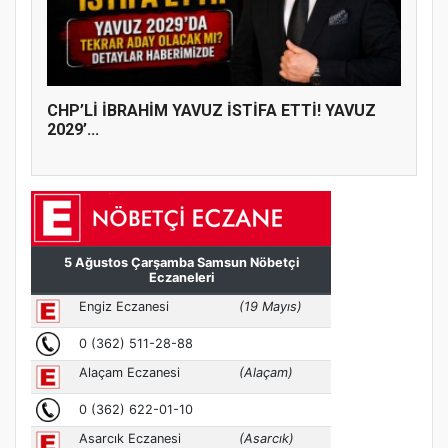
CHP’Lİ İBRAHİM YAVUZ İSTİFA ETTİ! YAVUZ
2029’...