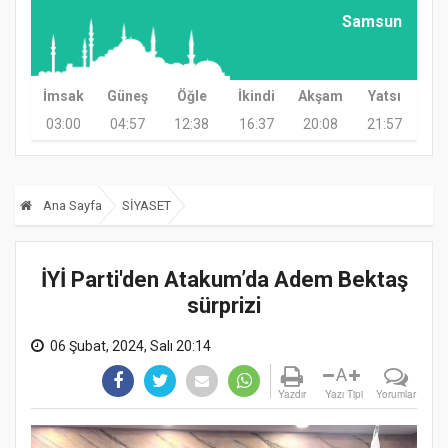
Samsun
İmsak
Güneş
Öğle
İkindi
Akşam
Yatsı
03:00
04:57
12:38
16:37
20:08
21:57
Ana Sayfa
SİYASET
İYİ Parti'den Atakum’da Adem Bektaş
sürprizi
06 Şubat, 2024, Salı 20:14
A
Yazdır
Yazı Tipi
Yorumlar