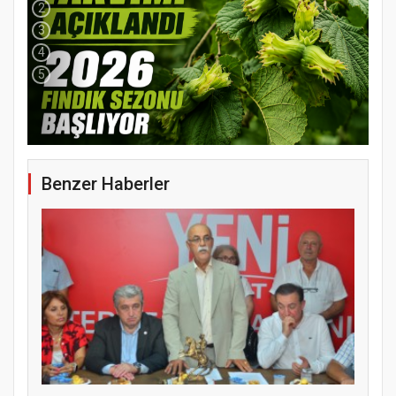
2
3
4
5
Benzer Haberler
YENİ PARTİ TERME İLÇE BAŞKANLIĞINDA
ÜYE KATILIM PROGRAMI