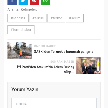
Anahtar Kelimeler:
#şenolkul
#alikılıç
#terme
#seçim
#termehaber
ÖNCEKI HABER
SASKİ’den Terme’de hummalı çalışma
SONRAKI HABER
İYİ Parti'den Atakum’da Adem Bektaş
sürp...
Yorum Yazın