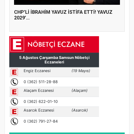
CHP’Lİ İBRAHİM YAVUZ İSTİFA ETTİ! YAVUZ
2029’...