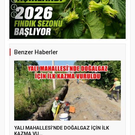
4
5
Benzer Haberler
YENİ PARTİ TERME İLÇE BAŞKANLIĞINDA
ÜYE KATILIM PROGRAMI
YALI MAHALLESİ’NDE DOĞALGAZ İÇİN İLK
KAZMA VU...