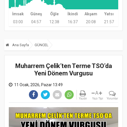
İmsak
Güneş
Öğle
İkindi
Akşam
Yatsı
03:00
04:57
12:38
16:37
20:08
21:57
Ana Sayfa
GÜNCEL
Muharrem Çelik’ten Terme TSO’da
Yeni Dönem Vurgusu
11 Ocak, 2026, Pazar 13:49
A
Yazdır
Yazı Tipi
Yorumlar