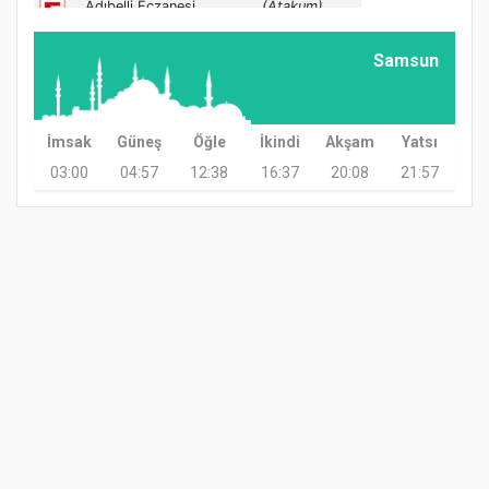
Samsun
İmsak
Güneş
Öğle
İkindi
Akşam
Yatsı
03:00
04:57
12:38
16:37
20:08
21:57
GÜNDEM
TARIM
GÜNCEL
ASAYİŞ
SAĞLIK
SİYASET