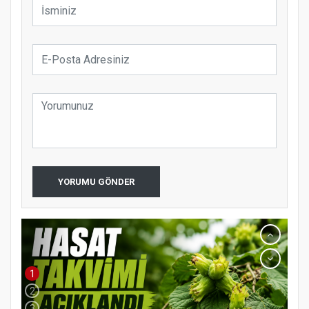
YORUMU GÖNDER
1
2
3