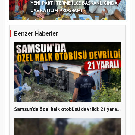
YENİ PARTİ TERME İLÇE BAŞKANLIĞINDA
ÜYE KATILIM PROGRAMI
Benzer Haberler
Samsun’da özel halk otobüsü devrildi: 21 yara...