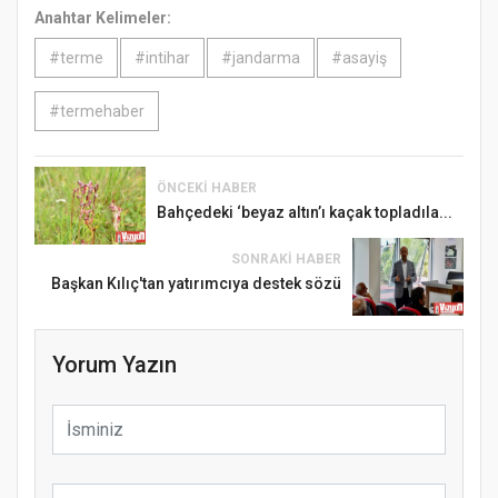
Anahtar Kelimeler:
#terme
#intihar
#jandarma
#asayiş
#termehaber
ÖNCEKI HABER
Bahçedeki ‘beyaz altın’ı kaçak topladıla...
SONRAKI HABER
Başkan Kılıç'tan yatırımcıya destek sözü
Yorum Yazın