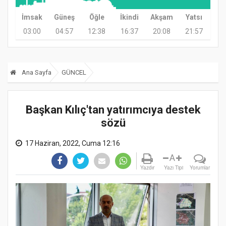
İmsak
Güneş
Öğle
İkindi
Akşam
Yatsı
03:00
04:57
12:38
16:37
20:08
21:57
Ana Sayfa
GÜNCEL
Başkan Kılıç'tan yatırımcıya destek
sözü
17 Haziran, 2022, Cuma 12:16
A
Yazdır
Yazı Tipi
Yorumlar