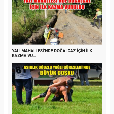
YALI MAHALLESİ’NDE DOĞALGAZ İÇİN İLK
KAZMA VU...