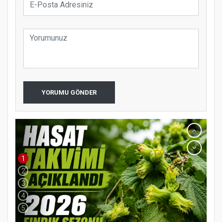
YORUMU GÖNDER
1
2
3
4
5