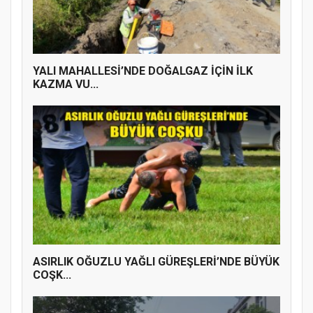
YENİ PARTİ TERME İLÇE BAŞKANLIĞINDA
ÜYE KATILIM PROGRAMI
YALI MAHALLESİ’NDE DOĞALGAZ İÇİN İLK
KAZMA VU...
ASIRLIK OĞUZLU YAĞLI GÜREŞLERİ’NDE BÜYÜK
COŞK...