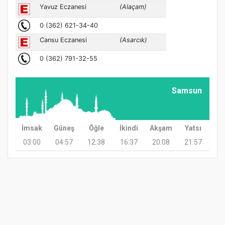
Samsun
İmsak
Güneş
Öğle
İkindi
Akşam
Yatsı
03:00
04:57
12:38
16:37
20:08
21:57