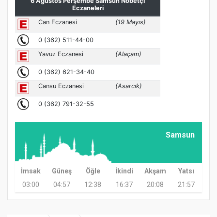
Samsun
İmsak
Güneş
Öğle
İkindi
Akşam
Yatsı
03:00
04:57
12:38
16:37
20:08
21:57