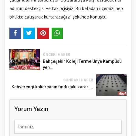
adımın destekçisi ve takipçisiyiz. Bu beladan ilçemizi hep
birlikte çalışarak kurtaracağız” şeklinde konuştu.
ÖNCEKI HABER
Bahçeşehir Koleji Terme Ünye Kampüsü
yen...
SONRAKI HABER
Kahverengi kokarcanın fındıktaki zararı...
Yorum Yazın