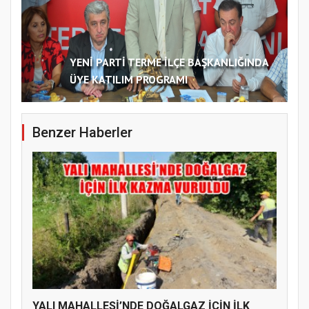
YENİ PARTİ TERME İLÇE BAŞKANLIĞINDA
ÜYE KATILIM PROGRAMI
Benzer Haberler
YALI MAHALLESİ’NDE DOĞALGAZ İÇİN İLK