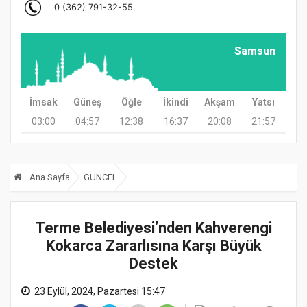
Samsun
İmsak
Güneş
Öğle
İkindi
Akşam
Yatsı
03:00
04:57
12:38
16:37
20:08
21:57
Ana Sayfa
GÜNCEL
Terme Belediyesi’nden Kahverengi
Kokarca Zararlısına Karşı Büyük
Destek
23 Eylül, 2024, Pazartesi 15:47