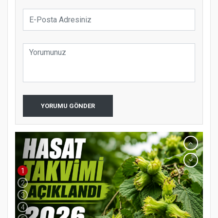
YORUMU GÖNDER
1
2
3
4