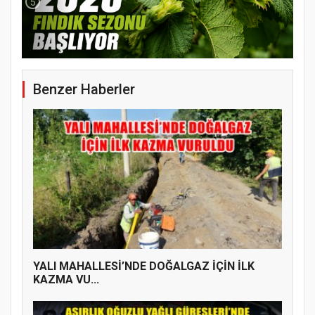
5
Benzer Haberler
YENİ PARTİ TERME İLÇE BAŞKANLIĞINDA
ÜYE KATILIM PROGRAMI
YALI MAHALLESİ’NDE DOĞALGAZ İÇİN İLK
KAZMA VU...