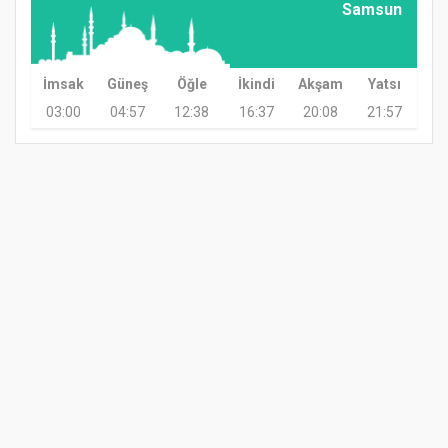
Samsun
İmsak
Güneş
Öğle
İkindi
Akşam
Yatsı
03:00
04:57
12:38
16:37
20:08
21:57
GÜNDEM
TARIM
GÜNCEL
ASAYİŞ
SAĞLIK
SİYASET