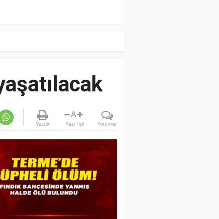
yaşatılacak
A
Yazdır
Yazı Tipi
Yorumlar