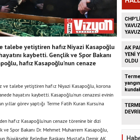
HALD
CHP’L
YAVUZ
YAVUZ
TEKRA
OLACA
e talebe yetiştiren hafız Niyazi Kasapoğlu
AK PA
hayatını kaybetti. Gençlik ve Spor Bakanı
YENİ 
OLDU
oğlu, hafız Kasapoğlu’nun cenaze
Terme’
yangın
z ve talebe yetiştiren hafız Niyazi Kasapoğlu, korona
kundak
anede hayatını kaybetti. Kasapoğlu’nun cenazesi evinin
un yıllar görev yaptığı Terme Fatih Kuran Kursu’na
TERME
DEVRİ
en hafız Kasapoğlu’nun cenaze törenine bir dizi
çlik ve Spor Bakanı Dr. Mehmet Muharrem Kasapoğlu,
Habe
msun Büyükşehir Belediye Başkanı Mustafa Demir, AK