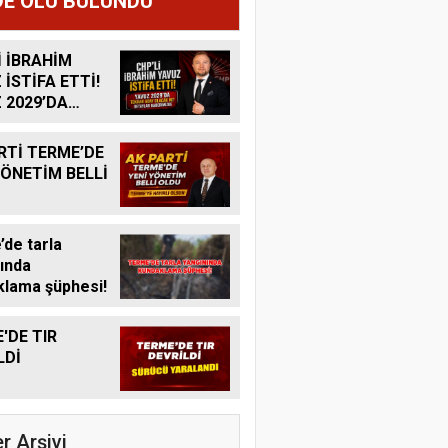
E ÖLÜ BULUNDU
İ İBRAHİM
 İSTİFA ETTİ!
 2029’DA
R ADAY
K MI?
RTİ TERME’DE
YÖNETİM BELLİ
de tarla
ında
lama şüphesi!
'DE TIR
LDİ
r Arşivi