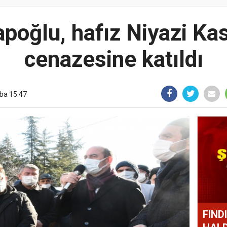
poğlu, hafız Niyazi Ka
cenazesine katıldı
ba 15:47
FIND