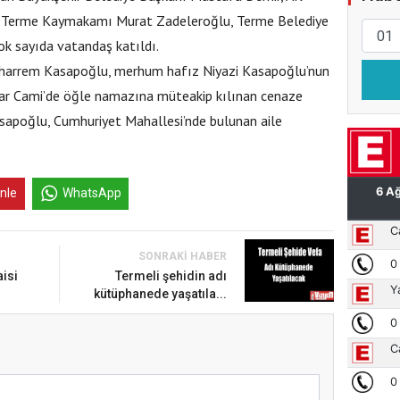
u, Terme Kaymakamı Murat Zadeleroğlu, Terme Belediye
 çok sayıda vatandaş katıldı.
harrem Kasapoğlu, merhum hafız Niyazi Kasapoğlu’nun
azar Cami’de öğle namazına müteakip kılınan cenaze
sapoğlu, Cumhuriyet Mahallesi’nde bulunan aile
inle
WhatsApp
SONRAKI HABER
isi
Termeli şehidin adı
kütüphanede yaşatıla...