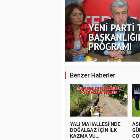
YENİ PARTİ 
BAŞKANLIĞI
PROGRAMI
Benzer Haberler
YALI MAHALLESİ’NDE
AS
DOĞALGAZ İÇİN İLK
GÜ
KAZMA VU...
COŞ