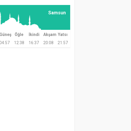
Samsun
Güneş
Öğle
İkindi
Akşam
Yatsı
04:57
12:38
16:37
20:08
21:57