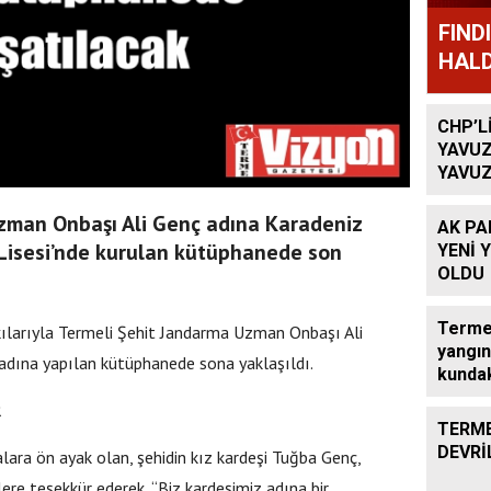
FIND
HALD
CHP’L
YAVUZ
YAVUZ
TEKRA
OLACA
zman Onbaşı Ali Genç adına Karadeniz
AK PA
Lisesi’nde kurulan kütüphanede son
YENİ 
OLDU
Terme’
kılarıyla Termeli Şehit Jandarma Uzman Onbaşı Ali
yangın
adına yapılan kütüphanede sona yaklaşıldı.
kundak
R
TERME
DEVRİ
ara ön ayak olan, şehidin kız kardeşi Tuğba Genç,
lere teşekkür ederek, “Biz kardeşimiz adına bir