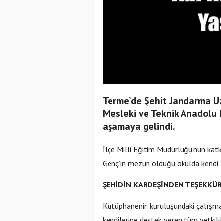
Terme’de Şehit Jandarma U
Mesleki ve Teknik Anadolu 
aşamaya gelindi.
İlçe Milli Eğitim Müdürlüğü’nün kat
Genç’in mezun olduğu okulda kendi 
ŞEHİDİN KARDEŞİNDEN TEŞEKKÜ
Kütüphanenin kuruluşundaki çalışmal
kendilerine destek veren tüm yetkili