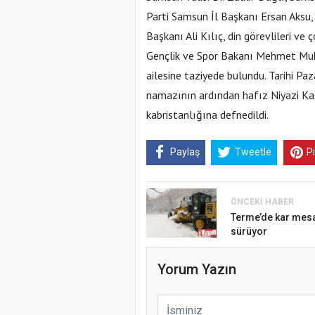
Parti Samsun İl Başkanı Ersan Aks
Başkanı Ali Kılıç, din görevlileri ve
Gençlik ve Spor Bakanı Mehmet Mu
ailesine taziyede bulundu. Tarihi P
namazının ardından hafız Niyazi Ka
kabristanlığına defnedildi.
Paylaş
Tweetle
P
ÖNCEKI HABER
Terme’de kar mesa
sürüyor
Yorum Yazın