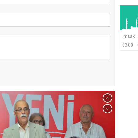
İmsak
03:00