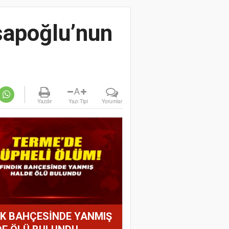
sapoğlu’nun
A
Yazdır
Yazı Tipi
Yorumlar
IK BAHÇESİNDE YANMIŞ