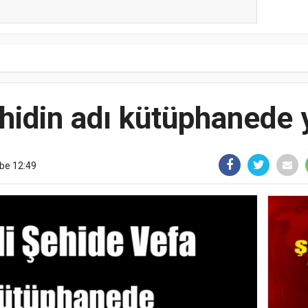
hidin adı kütüphanede 
be 12:49