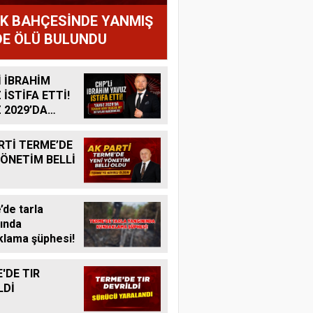
IK BAHÇESİNDE YANMIŞ
E ÖLÜ BULUNDU
İ İBRAHİM
 İSTİFA ETTİ!
 2029’DA
R ADAY
K MI?
RTİ TERME’DE
YÖNETİM BELLİ
de tarla
ında
lama şüphesi!
'DE TIR
LDİ