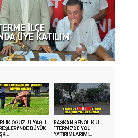
TERME İLÇE
NDA ÜYE KATILIM
IRLIK OĞUZLU YAĞLI
BAŞKAN ŞENOL KUL:
REŞLERİ’NDE BÜYÜK
“TERME'DE YOL
K...
YATIRIMLARIMI...