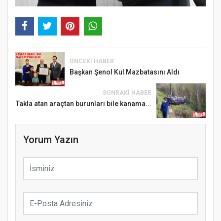
ÖNCEKI HABER
Başkan Şenol Kul Mazbatasını Aldı
SONRAKI HABER
Takla atan araçtan burunları bile kanama...
Yorum Yazın