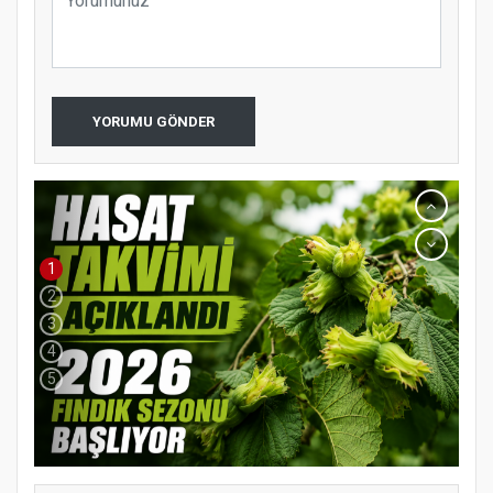
YORUMU GÖNDER
1
2
3
4
5