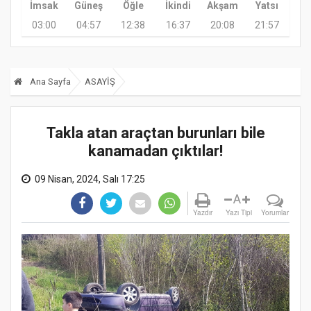
İmsak
Güneş
Öğle
İkindi
Akşam
Yatsı
03:00
04:57
12:38
16:37
20:08
21:57
Ana Sayfa
ASAYİŞ
Takla atan araçtan burunları bile
kanamadan çıktılar!
09 Nisan, 2024, Salı 17:25
A
Yazdır
Yazı Tipi
Yorumlar