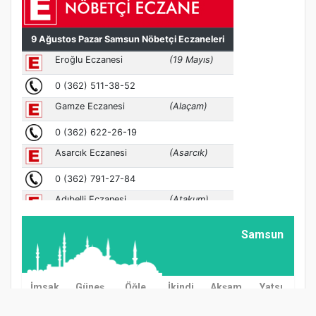
Samsun
İmsak
Güneş
Öğle
İkindi
Akşam
Yatsı
03:00
04:57
12:38
16:37
20:08
21:57