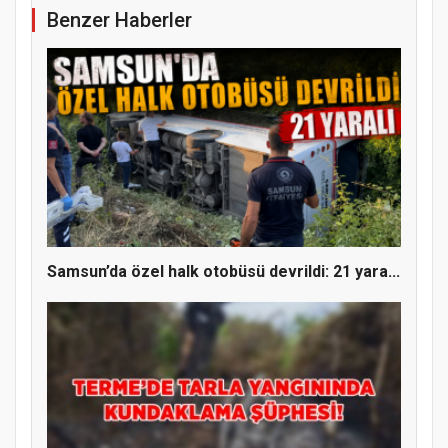
Benzer Haberler
YENİ PARTİ TERME İLÇE BAŞKANLIĞINDA
ÜYE KATILIM PROGRAMI
Samsun’da özel halk otobüsü devrildi: 21 yara...