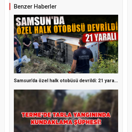
Benzer Haberler
YENİ PARTİ TERME İLÇE BAŞKANLIĞINDA
ÜYE KATILIM PROGRAMI
Samsun’da özel halk otobüsü devrildi: 21 yara...