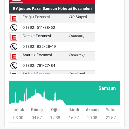
Samsun
İmsak
Güneş
Öğle
İkindi
Akşam
Yatsı
03:00
04:57
12:38
16:37
20:08
21:57