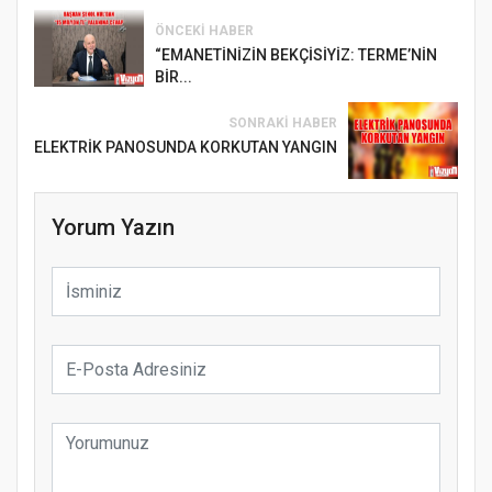
ÖNCEKI HABER
“EMANETİNİZİN BEKÇİSİYİZ: TERME’NİN
BİR...
SONRAKI HABER
ELEKTRİK PANOSUNDA KORKUTAN YANGIN
Yorum Yazın