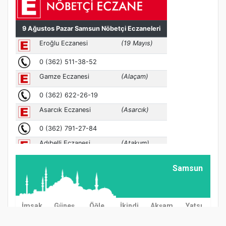
Samsun
İmsak
Güneş
Öğle
İkindi
Akşam
Yatsı
03:00
04:57
12:38
16:37
20:08
21:57