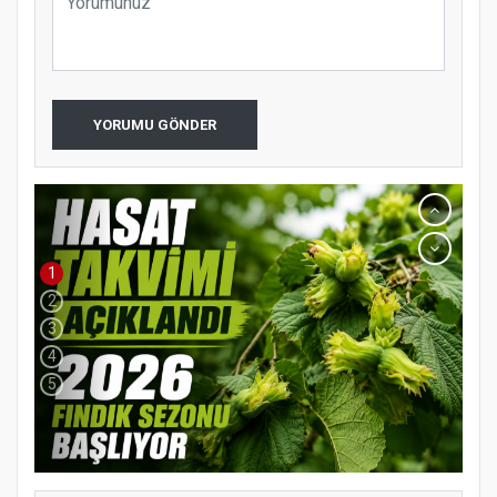
YORUMU GÖNDER
1
2
3
4
5