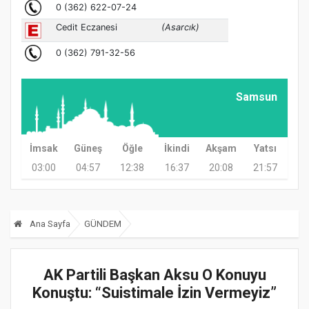
Samsun
İmsak
Güneş
Öğle
İkindi
Akşam
Yatsı
03:00
04:57
12:38
16:37
20:08
21:57
Ana Sayfa
GÜNDEM
AK Partili Başkan Aksu O Konuyu
Konuştu: “Suistimale İzin Vermeyiz”