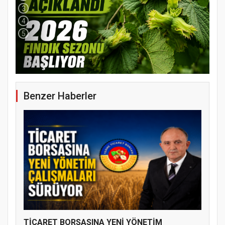
3
4
5
Benzer Haberler
YENİ PARTİ TERME İLÇE BAŞKANLIĞINDA
ÜYE KATILIM PROGRAMI
TİCARET BORSASINA YENİ YÖNETİM