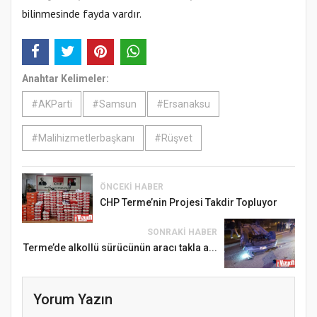
bilinmesinde fayda vardır.
Anahtar Kelimeler:
#AKParti
#Samsun
#Ersanaksu
#Malihizmetlerbaşkanı
#Rüşvet
ÖNCEKI HABER
CHP Terme’nin Projesi Takdir Topluyor
SONRAKI HABER
Terme’de alkollü sürücünün aracı takla a...
Yorum Yazın