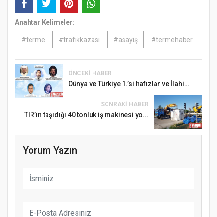
Anahtar Kelimeler:
#terme
#trafikkazası
#asayiş
#termehaber
ÖNCEKI HABER
Dünya ve Türkiye 1.’si hafızlar ve İlahi...
SONRAKI HABER
TIR’ın taşıdığı 40 tonluk iş makinesi yo...
Yorum Yazın