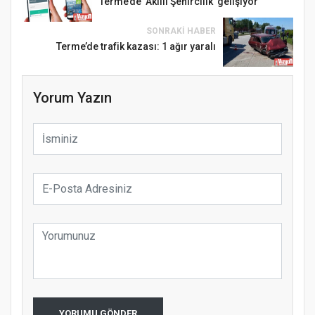
Terme’de ‘Akıllı Şehircilik’ gelişiyor
SONRAKI HABER
Terme’de trafik kazası: 1 ağır yaralı
Yorum Yazın
YORUMU GÖNDER