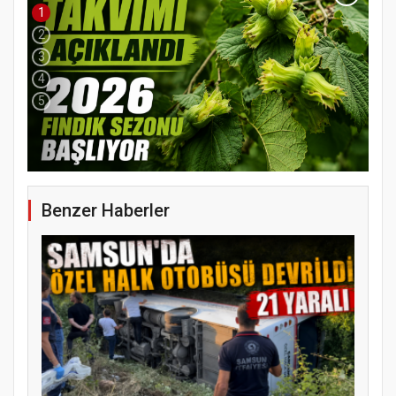
1
2
3
4
5
YENİ PARTİ TERME İLÇE BAŞKANLIĞINDA
ÜYE KATILIM PROGRAMI
Benzer Haberler