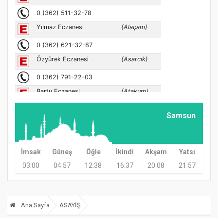
Samsun
İmsak
Güneş
Öğle
İkindi
Akşam
Yatsı
03:00
04:57
12:38
16:37
20:08
21:57
Ana Sayfa
ASAYİŞ