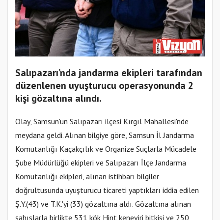
Salıpazarı’nda jandarma ekipleri tarafından
düzenlenen uyuşturucu operasyonunda 2
kişi gözaltına alındı.
Olay, Samsun'un Salıpazarı ilçesi Kırgıl Mahallesi'nde
meydana geldi. Alınan bilgiye göre, Samsun İl Jandarma
Komutanlığı Kaçakçılık ve Organize Suçlarla Mücadele
Şube Müdürlüğü ekipleri ve Salıpazarı İlçe Jandarma
Komutanlığı ekipleri, alınan istihbarı bilgiler
doğrultusunda uyuşturucu ticareti yaptıkları iddia edilen
Ş.Y.(43) ve T.K.'yi (33) gözaltına aldı. Gözaltına alınan
şahıslarla birlikte 531 kök Hint keneviri bitkisi ve 250