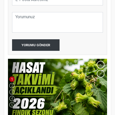
YORUMU GÖNDER
1
2
3
4
5
YENİ PARTİ TERME İLÇE BAŞKANLIĞINDA