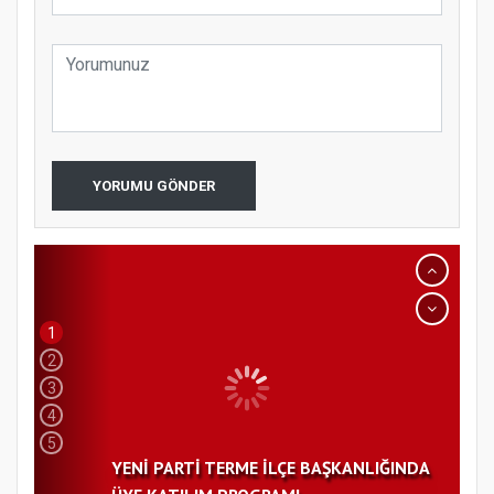
YORUMU GÖNDER
1
2
3
4
5
YENİ PARTİ TERME İLÇE BAŞKANLIĞINDA