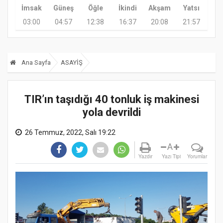
İmsak
Güneş
Öğle
İkindi
Akşam
Yatsı
03:00
04:57
12:38
16:37
20:08
21:57
Ana Sayfa
ASAYİŞ
TIR’ın taşıdığı 40 tonluk iş makinesi
yola devrildi
26 Temmuz, 2022, Salı 19:22
A
Yazdır
Yazı Tipi
Yorumlar