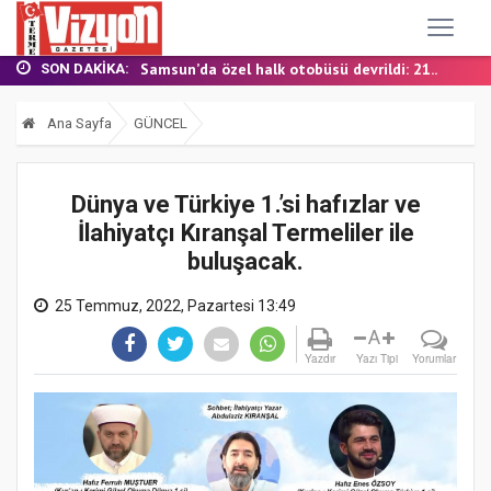
TERME MHP’DE KONGRE HEYECANI
YALI MAHALLESİ’NDE DOĞALGAZ İÇİN İLK KAZ...
Samsun’da özel halk otobüsü devrildi: 21...
SON DAKIKA:
BAŞKAN ŞENOL KUL: “TERME'DE YOL YATIRIML...
FINDIK BAHÇESİNDE YANMIŞ HALDE ÖLÜ BULUN...
Ana Sayfa
GÜNCEL
TERME MHP’DE KONGRE HEYECANI
YALI MAHALLESİ’NDE DOĞALGAZ İÇİN İLK KAZ...
Dünya ve Türkiye 1.’si hafızlar ve
İlahiyatçı Kıranşal Termeliler ile
buluşacak.
25 Temmuz, 2022, Pazartesi 13:49
A
Yazdır
Yazı Tipi
Yorumlar