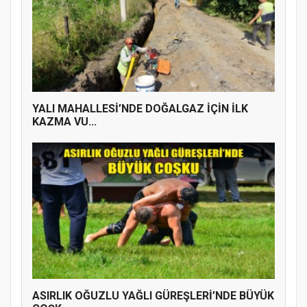
YALI MAHALLESİ’NDE DOĞALGAZ İÇİN İLK
KAZMA VU...
ASIRLIK OĞUZLU YAĞLI GÜREŞLERİ’NDE BÜYÜK