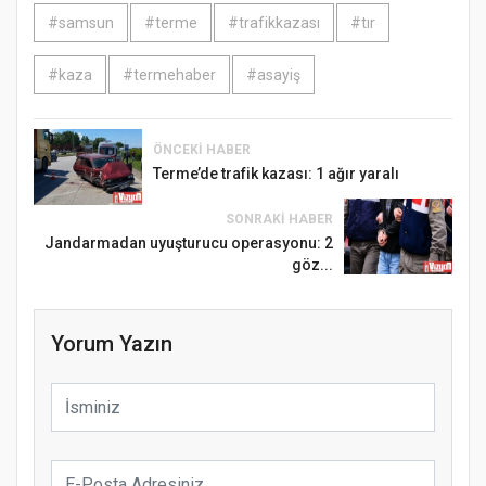
#samsun
#terme
#trafikkazası
#tır
#kaza
#termehaber
#asayiş
ÖNCEKI HABER
Terme’de trafik kazası: 1 ağır yaralı
SONRAKI HABER
Jandarmadan uyuşturucu operasyonu: 2
göz...
Yorum Yazın