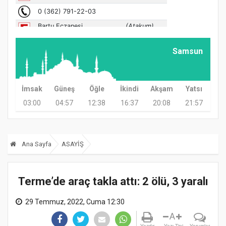
Samsun
İmsak
Güneş
Öğle
İkindi
Akşam
Yatsı
03:00
04:57
12:38
16:37
20:08
21:57
Ana Sayfa
ASAYİŞ
Terme’de araç takla attı: 2 ölü, 3 yaralı
29 Temmuz, 2022, Cuma 12:30
A