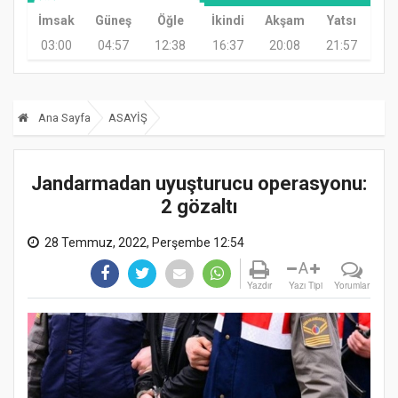
İmsak
Güneş
Öğle
İkindi
Akşam
Yatsı
03:00
04:57
12:38
16:37
20:08
21:57
Ana Sayfa
ASAYİŞ
Jandarmadan uyuşturucu operasyonu:
2 gözaltı
28 Temmuz, 2022, Perşembe 12:54
A
Yazdır
Yazı Tipi
Yorumlar