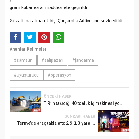
gram kubar esrar maddesi ele geçirildi.
Gözaltına alınan 2 kişi Çarşamba Adliyesine sevk edildi.
Anahtar Kelimeler:
#samsun
#salıpazarı
#jandarma
#uyuşturucu
#operasyon
ÖNCEKI HABER
TIR’ın taşıdığı 40 tonluk iş makinesi yo...
SONRAKI HABER
Terme’de araç takla attı: 2 ölü, 3 yaral...