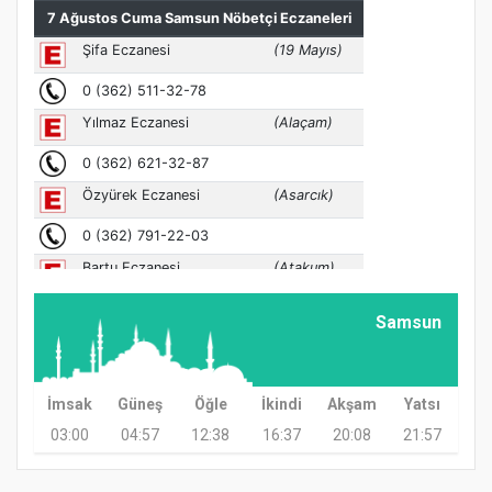
Samsun
İmsak
Güneş
Öğle
İkindi
Akşam
Yatsı
03:00
04:57
12:38
16:37
20:08
21:57