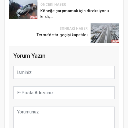
ÖNCEKI HABER
Köpeğe çarpmamak için direksiyonu
kırdı,...
SONRAKI HABER
Terme’de tır geçişi kapatıldı
Yorum Yazın