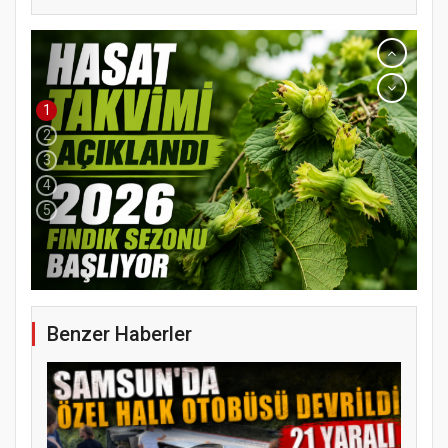
1
2
3
4
5
YENİ PARTİ TERME İLÇE BAŞKANLIĞINDA
ÜYE KATILIM PROGRAMI
Benzer Haberler