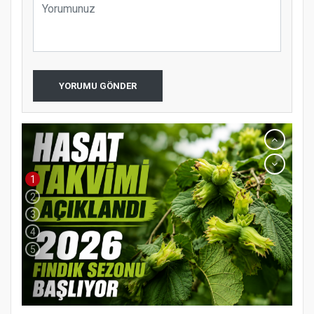
YORUMU GÖNDER
1
2
3
4
5
YENİ PARTİ TERME İLÇE BAŞKANLIĞINDA
ÜYE KATILIM PROGRAMI