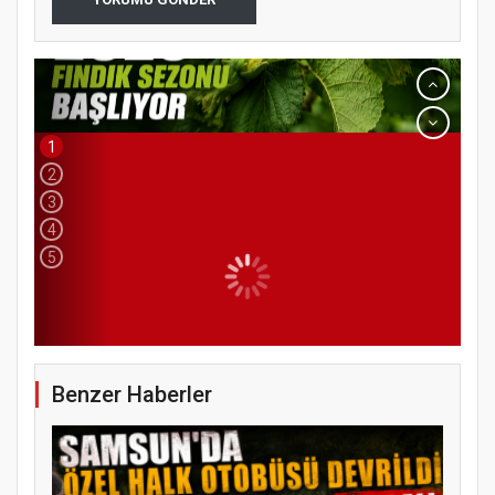
1
2
3
4
5
YENİ PARTİ TERME İLÇE BAŞKANLIĞINDA
ÜYE KATILIM PROGRAMI
Benzer Haberler