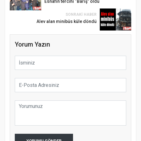
Esnafın tercihi “Barış” oldu
SONRAKI HABER
Alev alan minibüs küle döndü
Yorum Yazın
YORUMU GÖNDER