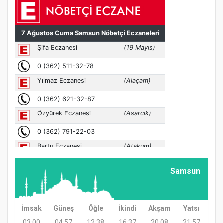
Samsun
İmsak
Güneş
Öğle
İkindi
Akşam
Yatsı
03:00
04:57
12:38
16:37
20:08
21:57