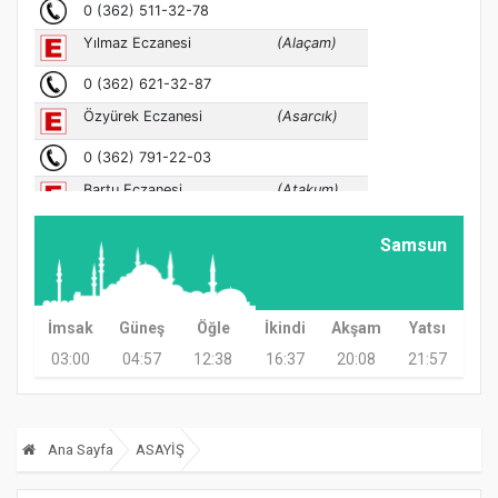
Samsun
İmsak
Güneş
Öğle
İkindi
Akşam
Yatsı
03:00
04:57
12:38
16:37
20:08
21:57
Ana Sayfa
ASAYİŞ