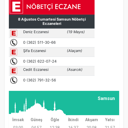
Samsun
İmsak
Güneş
Öğle
İkindi
Akşam
Yatsı
03:00
04:57
12:38
16:37
20:08
21:57