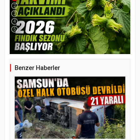
2
3
4
5
YENİ PARTİ TERME İLÇE BAŞKANLIĞINDA
ÜYE KATILIM PROGRAMI
Benzer Haberler