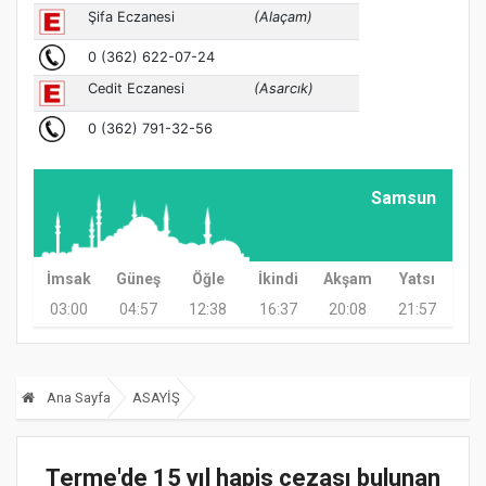
Samsun
İmsak
Güneş
Öğle
İkindi
Akşam
Yatsı
03:00
04:57
12:38
16:37
20:08
21:57
Ana Sayfa
ASAYİŞ
Terme'de 15 yıl hapis cezası bulunan