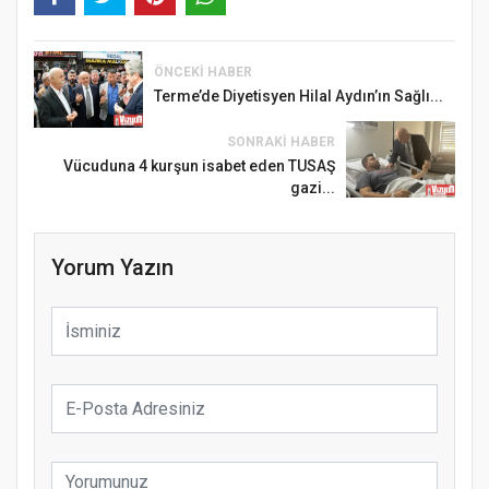
ÖNCEKI HABER
Terme’de Diyetisyen Hilal Aydın’ın Sağlı...
SONRAKI HABER
Vücuduna 4 kurşun isabet eden TUSAŞ
gazi...
Yorum Yazın