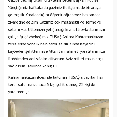
Gaziye geçmiş olsun dileklerini ileten Başkan Kul ise
“Geçtiğimiz haftalarda gazimiz ile ilçemizde bir araya
gelmiştik. Yaralandığını öğrenir öğrenmez hastanede
ziyaretine geldim. Gazimiz çok metanetli ve Terme’ye
selamı var. Ülkemizin yetiştirdiği kıymetli evlatlarımızın
çalıştığı gözbebeğimiz TUSAŞ Ankara Kahramankazan
tesislerine yönelik hain terör saldırısında hayatını
kaybeden şehitlerimize Allah’tan rahmet, yaralılarımıza
Rabb’imden acil şifalar diliyorum. Aziz milletimizin başı
sağ olsun” şeklinde konuştu.
Kahramankazan ilçesinde bulunan TUSAŞ’a yapılan hain
terör saldırısı sonucu 5 kişi şehit olmuş, 22 kişi de
yaralanmıştı.