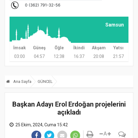
Samsun
İmsak
Güneş
Öğle
İkindi
Akşam
Yatsı
03:00
04:57
12:38
16:37
20:08
21:57
Ana Sayfa
GÜNCEL
Başkan Adayı Erol Erdoğan projelerini
açıkladı
25 Ekim, 2024, Cuma 15:42
A