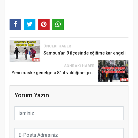
ÖNCEKI HABER
Samsun’un 9 ilçesinde eğitime kar engeli
SONRAKI HABER
Yeni maske genelgesi 81 il valiliğine gö...
Yorum Yazın