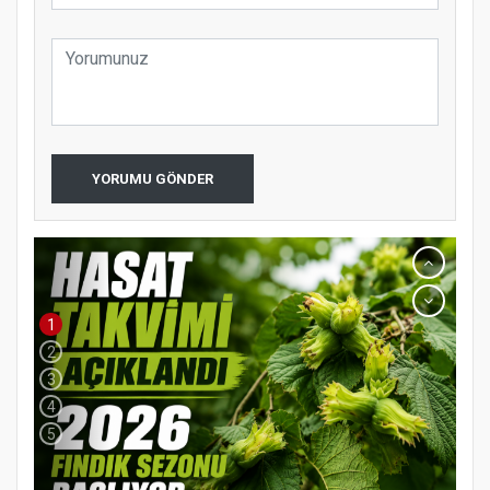
YORUMU GÖNDER
1
2
3
4
5
YENİ PARTİ TERME İLÇE BAŞKANLIĞINDA
ÜYE KATILIM PROGRAMI