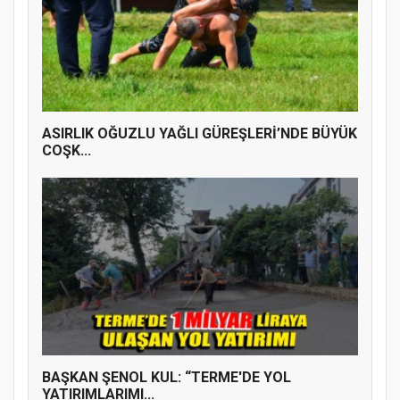
ASIRLIK OĞUZLU YAĞLI GÜREŞLERİ’NDE BÜYÜK
COŞK...
BAŞKAN ŞENOL KUL: “TERME'DE YOL
YATIRIMLARIMI...