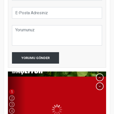
YORUMU GÖNDER
1
2
3
4