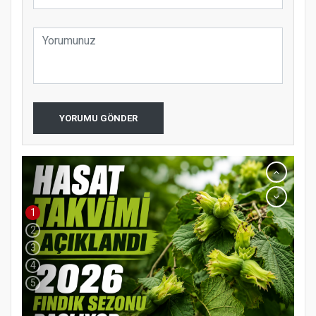
YORUMU GÖNDER
1
2
3
4
5
YENİ PARTİ TERME İLÇE BAŞKANLIĞINDA