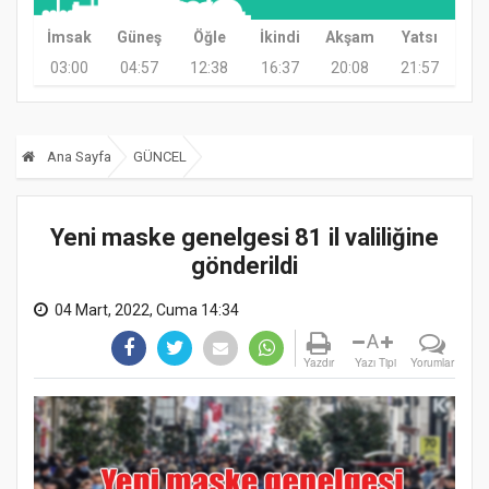
İmsak
Güneş
Öğle
İkindi
Akşam
Yatsı
03:00
04:57
12:38
16:37
20:08
21:57
Ana Sayfa
GÜNCEL
Yeni maske genelgesi 81 il valiliğine
gönderildi
04 Mart, 2022, Cuma 14:34
A
Yazdır
Yazı Tipi
Yorumlar