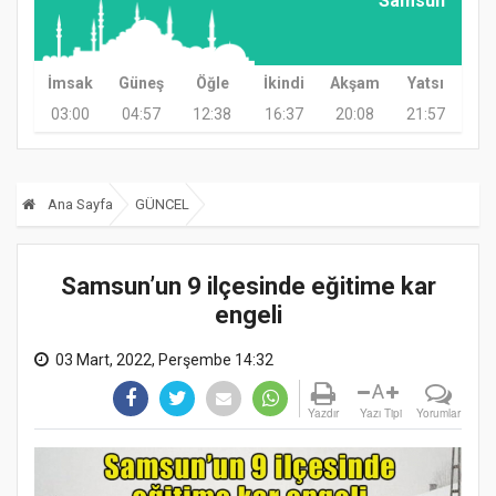
Samsun
İmsak
Güneş
Öğle
İkindi
Akşam
Yatsı
03:00
04:57
12:38
16:37
20:08
21:57
Ana Sayfa
GÜNCEL
Samsun’un 9 ilçesinde eğitime kar
engeli
03 Mart, 2022, Perşembe 14:32
A
Yazdır
Yazı Tipi
Yorumlar