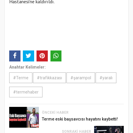
Hastanesi’ne kaldırıldı.
Anahtar Kelimeler:
#Terme
#trafikkazası
#şarampol
#yaralı
#termehaber
ÖNCEKI HABER
Terme eski başsavcısı hayatını kaybetti!
SONRAKI HABER