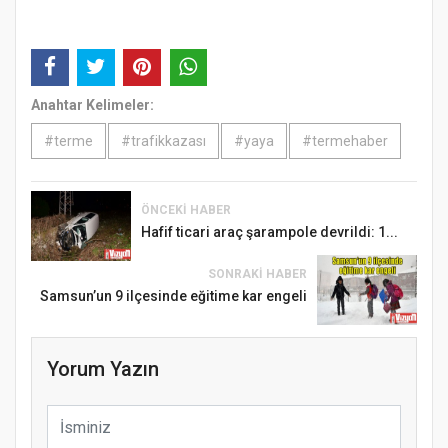
Anahtar Kelimeler:
#terme
#trafikkazası
#yaya
#termehaber
ÖNCEKI HABER
Hafif ticari araç şarampole devrildi: 1...
SONRAKI HABER
Samsun’un 9 ilçesinde eğitime kar engeli
Yorum Yazın