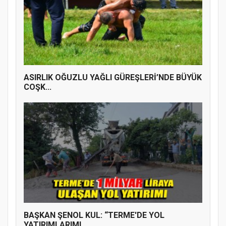
ASIRLIK OĞUZLU YAĞLI GÜREŞLERİ’NDE BÜYÜK
COŞK...
BAŞKAN ŞENOL KUL: “TERME'DE YOL
YATIRIMLARIMI...