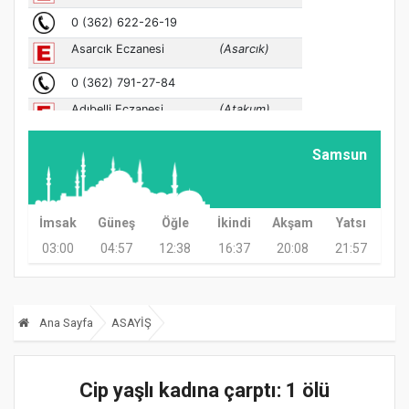
Samsun
İmsak
Güneş
Öğle
İkindi
Akşam
Yatsı
03:00
04:57
12:38
16:37
20:08
21:57
Ana Sayfa
ASAYİŞ
Cip yaşlı kadına çarptı: 1 ölü