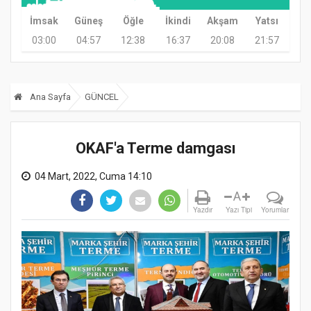
İmsak
Güneş
Öğle
İkindi
Akşam
Yatsı
03:00
04:57
12:38
16:37
20:08
21:57
Ana Sayfa
GÜNCEL
OKAF'a Terme damgası
04 Mart, 2022, Cuma 14:10
A
Yazdır
Yazı Tipi
Yorumlar