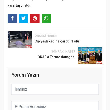
kararlaştırıldı.
ÖNCEKI HABER
Cip yaşlı kadına çarptı: 1 ölü
SONRAKI HABER
OKAF'a Terme damgası
Yorum Yazın