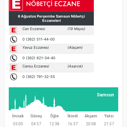
Samsun
İmsak
Güneş
Öğle
İkindi
Akşam
Yatsı
03:00
04:57
12:38
16:37
20:08
21:57