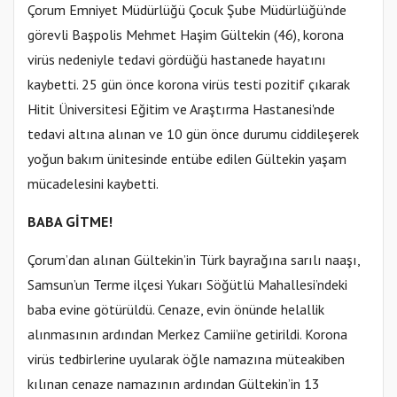
Çorum Emniyet Müdürlüğü Çocuk Şube Müdürlüğü’nde
görevli Başpolis Mehmet Haşim Gültekin (46), korona
virüs nedeniyle tedavi gördüğü hastanede hayatını
kaybetti. 25 gün önce korona virüs testi pozitif çıkarak
Hitit Üniversitesi Eğitim ve Araştırma Hastanesi'nde
tedavi altına alınan ve 10 gün önce durumu ciddileşerek
yoğun bakım ünitesinde entübe edilen Gültekin yaşam
mücadelesini kaybetti.
BABA GİTME!
Çorum’dan alınan Gültekin’in Türk bayrağına sarılı naaşı,
Samsun’un Terme ilçesi Yukarı Söğütlü Mahallesi’ndeki
baba evine götürüldü. Cenaze, evin önünde helallik
alınmasının ardından Merkez Camii’ne getirildi. Korona
virüs tedbirlerine uyularak öğle namazına müteakiben
kılınan cenaze namazının ardından Gültekin’in 13