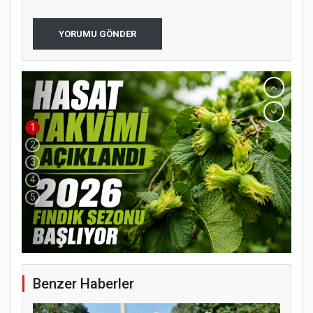
YORUMU GÖNDER
1
2
3
4
5
YENİ PARTİ TERME İLÇE BAŞKANLIĞINDA
ÜYE KATILIM PROGRAMI
Benzer Haberler