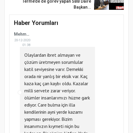
Terme’de de görev yapan SBB Daire
Başkan...
Haber Yorumları
Mehmet Baş
20-12-2020
01:38
Olaylardan ibret almayan ve
çözüm üretmeyen sorumlular
katil seviyesine varır. Demekki
orada nir yanlış bir eksik var. Kaç
kaza kaç çan kaybı oldu. Kazalar
milli servete zarar veriyor.
ölümler insanlarımızı hüzne gark
ediyor. Care bulma için illa
kendilerinin ayni yerde kazamı
yapması gerekiyor. Bizim
insanımızın kıymeti niçin bu