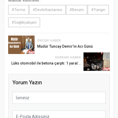
Anahtar Kelimeler:
#Terme
#Devlethastanesi
#Benzin
#Yangın
#Sağlıkçalışanı
ÖNCEKI HABER
Müdür Tuncay Demir’in Acı Günü
SONRAKI HABER
Lüks otomobil ile betona çarptı: 1 yaral...
Yorum Yazın