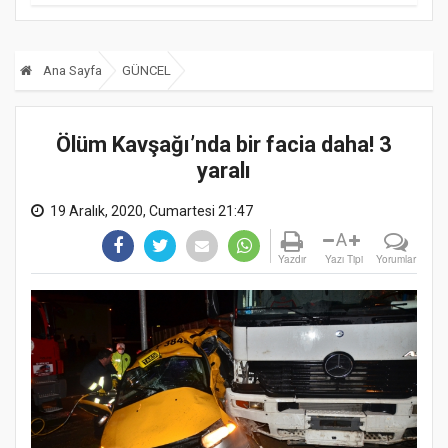
Ana Sayfa
GÜNCEL
Ölüm Kavşağı’nda bir facia daha! 3
yaralı
19 Aralık, 2020, Cumartesi 21:47
A
Yazdır
Yazı Tipi
Yorumlar