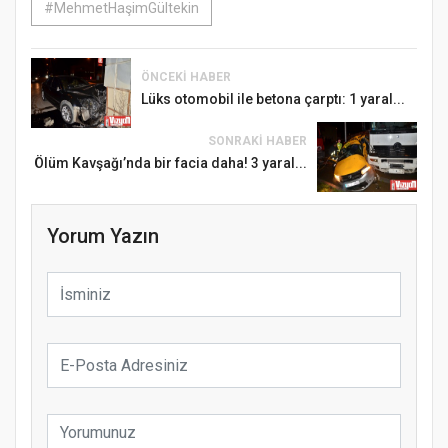
#MehmetHaşimGültekin
ÖNCEKI HABER
Lüks otomobil ile betona çarptı: 1 yaral...
SONRAKI HABER
Ölüm Kavşağı’nda bir facia daha! 3 yaral...
Yorum Yazın