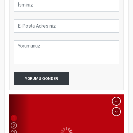
YORUMU GÖNDER
1
2
3