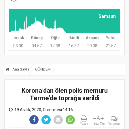
Samsun
İmsak
Güneş
Öğle
İkindi
Akşam
Yatsı
03:00
04:57
12:38
16:37
20:08
21:57
Ana Sayfa
GÜNDEM
Korona’dan ölen polis memuru
Terme’de toprağa verildi
19 Aralık, 2020, Cumartesi 14:16
A
Yazdır
Yazı Tipi
Yorumlar