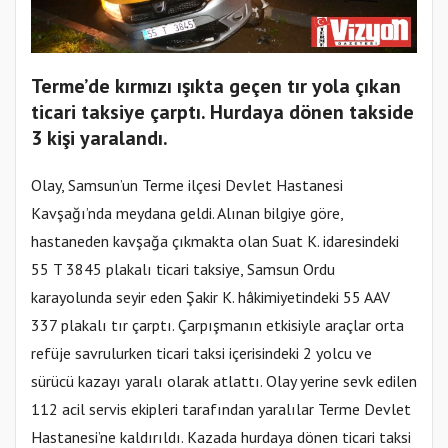
Terme’de kırmızı ışıkta geçen tır yola çıkan
ticari taksiye çarptı. Hurdaya dönen takside
3 kişi yaralandı.
Olay, Samsun’un Terme ilçesi Devlet Hastanesi
Kavşağı’nda meydana geldi. Alınan bilgiye göre,
hastaneden kavşağa çıkmakta olan Suat K. idaresindeki
55 T 3845 plakalı ticari taksiye, Samsun Ordu
karayolunda seyir eden Şakir K. hâkimiyetindeki 55 AAV
337 plakalı tır çarptı. Çarpışmanın etkisiyle araçlar orta
refüje savrulurken ticari taksi içerisindeki 2 yolcu ve
sürücü kazayı yaralı olarak atlattı. Olay yerine sevk edilen
112 acil servis ekipleri tarafından yaralılar Terme Devlet
Hastanesi’ne kaldırıldı. Kazada hurdaya dönen ticari taksi