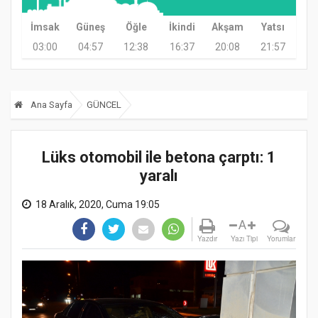
İmsak
Güneş
Öğle
İkindi
Akşam
Yatsı
03:00
04:57
12:38
16:37
20:08
21:57
Ana Sayfa
GÜNCEL
Lüks otomobil ile betona çarptı: 1
yaralı
18 Aralık, 2020, Cuma 19:05
A
Yazdır
Yazı Tipi
Yorumlar