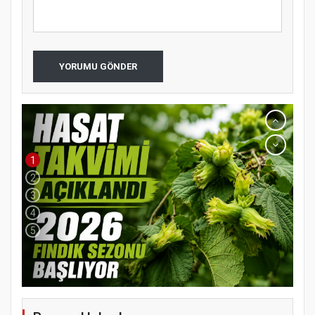
YORUMU GÖNDER
1
2
3
4
5
YENİ PARTİ TERME İLÇE BAŞKANLIĞINDA
ÜYE KATILIM PROGRAMI