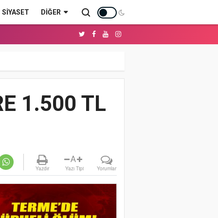
SİYASET
DIĞER
E 1.500 TL
A
Yazdır
Yazı Tipi
Yorumlar