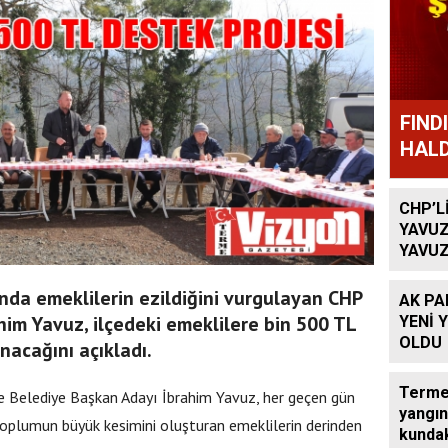
FIND
HALD
CHP’L
YAVUZ
YAVUZ
TEKRA
OLACA
da emeklilerin ezildiğini vurgulayan CHP
AK PA
him Yavuz, ilçedeki emeklilere bin 500 TL
YENİ 
OLDU
nacağını açıkladı.
Terme’
e Belediye Başkan Adayı İbrahim Yavuz, her geçen gün
yangın
oplumun büyük kesimini oluşturan emeklilerin derinden
kundak