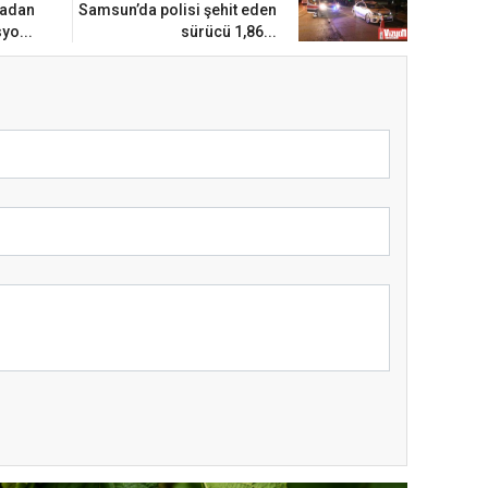
madan
Samsun’da polisi şehit eden
yo...
sürücü 1,86...