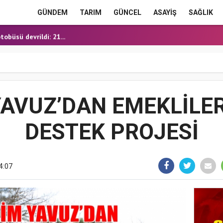
E HEYECANI
GÜNDEM
TARIM
GÜNCEL
ASAYİŞ
SAĞLIK
OĞALGAZ İÇİN İLK KAZ...
obüsü devrildi: 21...
ERME'DE YOL YATIRIML...
ANMIŞ HALDE ÖLÜ BULUN...
E HEYECANI
OĞALGAZ İÇİN İLK KAZ...
AVUZ’DAN EMEKLİLER
DESTEK PROJESİ
4:07