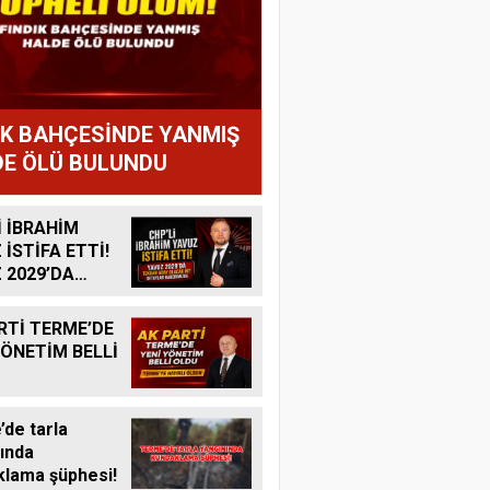
IK BAHÇESİNDE YANMIŞ
E ÖLÜ BULUNDU
İ İBRAHİM
 İSTİFA ETTİ!
 2029’DA
R ADAY
K MI?
RTİ TERME’DE
YÖNETİM BELLİ
de tarla
ında
lama şüphesi!