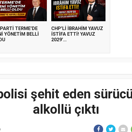
 PARTİ TERME’DE
CHP’Lİ İBRAHİM YAVUZ
Nİ YÖNETİM BELLİ
İSTİFA ETTİ! YAVUZ
DU
2029’...
olisi şehit eden sürücü
alkollü çıktı
9