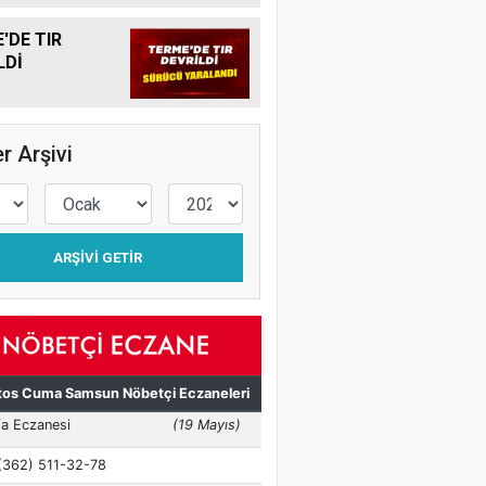
'DE TIR
LDİ
r Arşivi
ARŞIVI GETIR