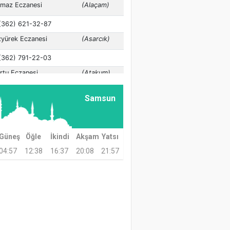
Samsun
Güneş
Öğle
İkindi
Akşam
Yatsı
04:57
12:38
16:37
20:08
21:57