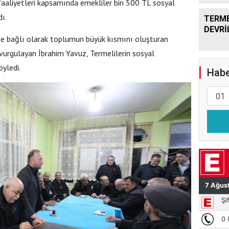
k faaliyetleri kapsamında emekliler bin 500 TL sosyal
ı.
TERME
DEVRİ
e bağlı olarak toplumun büyük kısmını oluşturan
 vurgulayan İbrahim Yavuz, Termelilerin sosyal
öyledi.
Habe