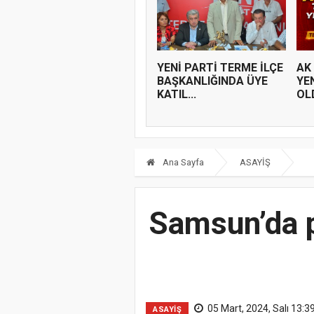
YENİ PARTİ TERME İLÇE
AK
BAŞKANLIĞINDA ÜYE
YE
KATIL...
OL
Ana Sayfa
ASAYİŞ
Samsun’da p
05 Mart, 2024, Salı 13:3
ASAYİŞ