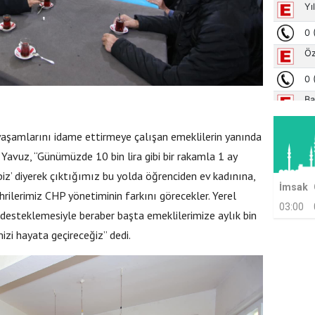
aşamlarını idame ettirmeye çalışan emeklilerin yanında
avuz, “Günümüzde 10 bin lira gibi bir rakamla 1 ay
biz’ diyerek çıktığımız bu yolda öğrenciden ev kadınına,
İmsak
rilerimiz CHP yönetiminin farkını görecekler. Yerel
03:00
 desteklemesiyle beraber başta emeklilerimize aylık bin
zi hayata geçireceğiz” dedi.