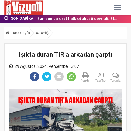
TERME MHP’DE KONGRE HEYECANI
YALI MAHALLESİ’NDE DOĞALGAZ İÇİN İLK KAZ...
Samsun’da özel halk otobüsü devrildi: 21...
SON DAKIKA:
BAŞKAN ŞENOL KUL: “TERME'DE YOL YATIRIML...
FINDIK BAHÇESİNDE YANMIŞ HALDE ÖLÜ BULUN...
Ana Sayfa
ASAYİŞ
TERME MHP’DE KONGRE HEYECANI
YALI MAHALLESİ’NDE DOĞALGAZ İÇİN İLK KAZ...
Işıkta duran TIR’a arkadan çarptı
29 Ağustos, 2024, Perşembe 13:07
A
Yazdır
Yazı Tipi
Yorumlar