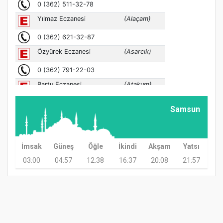
Samsun
İmsak
Güneş
Öğle
İkindi
Akşam
Yatsı
03:00
04:57
12:38
16:37
20:08
21:57