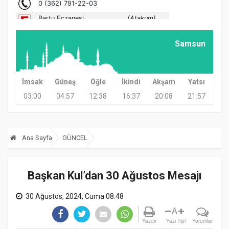
Samsun
İmsak
Güneş
Öğle
İkindi
Akşam
Yatsı
03:00
04:57
12:38
16:37
20:08
21:57
Ana Sayfa
GÜNCEL
Başkan Kul’dan 30 Ağustos Mesajı
30 Ağustos, 2024, Cuma 08:48
A
Yazdır
Yazı Tipi
Yorumlar