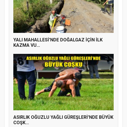
YENİ PARTİ TERME İLÇE BAŞKANLIĞINDA
ÜYE KATILIM PROGRAMI
YALI MAHALLESİ’NDE DOĞALGAZ İÇİN İLK
KAZMA VU...
ASIRLIK OĞUZLU YAĞLI GÜREŞLERİ’NDE BÜYÜK
COŞK...