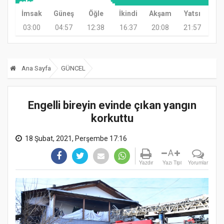
İmsak
Güneş
Öğle
İkindi
Akşam
Yatsı
03:00
04:57
12:38
16:37
20:08
21:57
Ana Sayfa
GÜNCEL
Engelli bireyin evinde çıkan yangın
korkuttu
18 Şubat, 2021, Perşembe 17:16
A
Yazdır
Yazı Tipi
Yorumlar