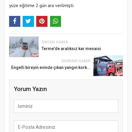
yüze eğitime 2 gün ara verilmişti.
ÖNCEKI HABER
Terme'de aralıksız kar mesaisi
SONRAKI HABER
Engelli bireyin evinde çıkan yangın kork...
Yorum Yazın
YENİ PARTİ TERME İLÇE BAŞKANLIĞINDA
ÜYE KATILIM PROGRAMI