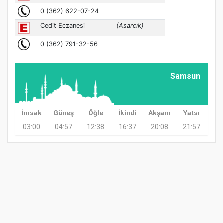
Samsun
İmsak
Güneş
Öğle
İkindi
Akşam
Yatsı
03:00
04:57
12:38
16:37
20:08
21:57