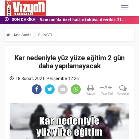
TERME MHP’DE KONGRE HEYECANI
YALI MAHALLESİ’NDE DOĞALGAZ İÇİN İLK KAZ...
Samsun’da özel halk otobüsü devrildi: 21...
SON DAKIKA:
BAŞKAN ŞENOL KUL: “TERME'DE YOL YATIRIML...
FINDIK BAHÇESİNDE YANMIŞ HALDE ÖLÜ BULUN...
Ana Sayfa
GÜNCEL
TERME MHP’DE KONGRE HEYECANI
YALI MAHALLESİ’NDE DOĞALGAZ İÇİN İLK KAZ...
Kar nedeniyle yüz yüze eğitim 2 gün
daha yapılamayacak
18 Şubat, 2021, Perşembe 12:26
A
Yazdır
Yazı Tipi
Yorumlar