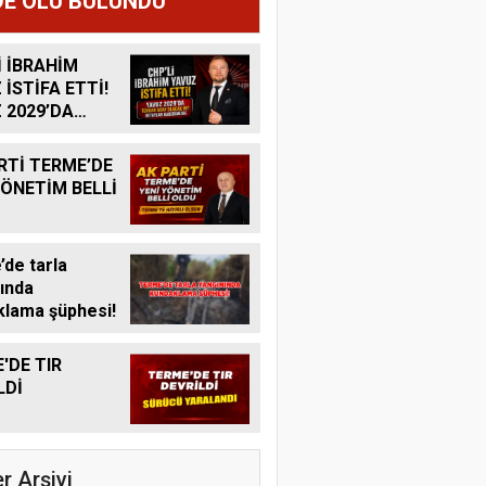
E ÖLÜ BULUNDU
İ İBRAHİM
 İSTİFA ETTİ!
 2029’DA
R ADAY
K MI?
RTİ TERME’DE
YÖNETİM BELLİ
de tarla
ında
lama şüphesi!
'DE TIR
LDİ
r Arşivi