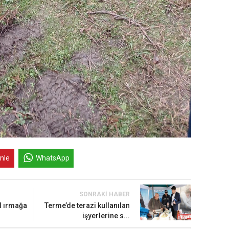
inle
WhatsApp
SONRAKI HABER
l ırmağa
Terme’de terazi kullanılan
işyerlerine s...