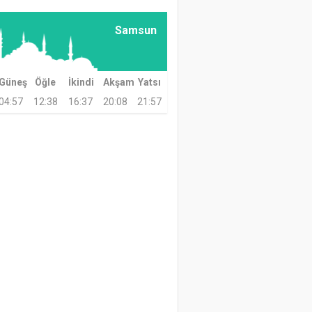
Samsun
Güneş
Öğle
İkindi
Akşam
Yatsı
04:57
12:38
16:37
20:08
21:57