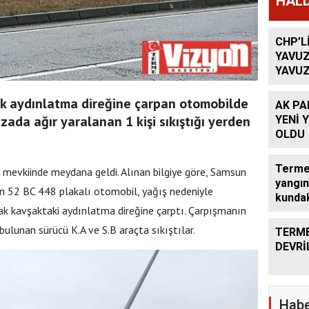
HALD
CHP’L
YAVUZ
YAVUZ
TEKRA
OLACA
k aydınlatma direğine çarpan otomobilde
AK PA
zada ağır yaralanan 1 kişi sıkıştığı yerden
YENİ 
OLDU
Terme’
ı mevkiinde meydana geldi. Alınan bilgiye göre, Samsun
yangın
n 52 BC 448 plakalı otomobil, yağış nedeniyle
kundak
ak kavşaktaki aydınlatma direğine çarptı. Çarpışmanın
bulunan sürücü K.A ve S.B araçta sıkıştılar.
TERME
DEVRİ
Habe