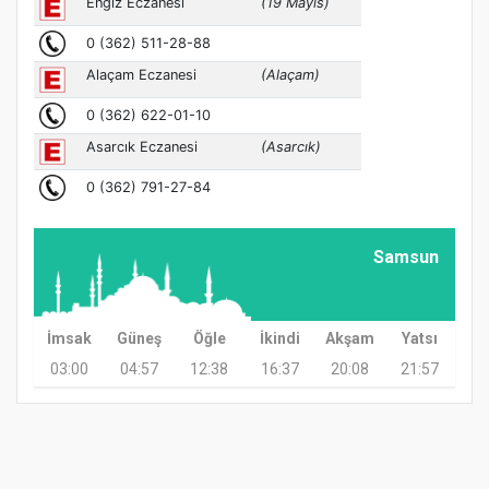
Samsun
İmsak
Güneş
Öğle
İkindi
Akşam
Yatsı
03:00
04:57
12:38
16:37
20:08
21:57