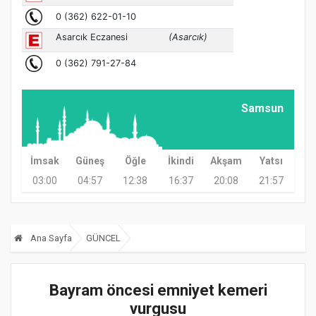
Samsun
İmsak
Güneş
Öğle
İkindi
Akşam
Yatsı
03:00
04:57
12:38
16:37
20:08
21:57
Ana Sayfa
GÜNCEL
Bayram öncesi emniyet kemeri
vurgusu