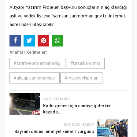
Altyapı Yatırım Projeleri başvuru sonuçlarının açıklandığı
asil ve yedek listeye “samsun.tarimorman.gov.tr” internet
adresinden ulaşılabilir.
Anahtar Kelimeler:
#tarımveormanbakanlığı
#kırsalkalkınma
#altyapıyatırımprojesi
#makineekipman
ÖNCEKI HABER
Kadir gecesi için camiye giderken
kazada...
SONRAKI HABER
Bayram öncesi emniyet kemeri vurgusu