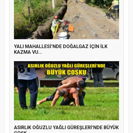
YENİ PARTİ TERME İLÇE BAŞKANLIĞINDA
ÜYE KATILIM PROGRAMI
YALI MAHALLESİ’NDE DOĞALGAZ İÇİN İLK
KAZMA VU...
ASIRLIK OĞUZLU YAĞLI GÜREŞLERİ’NDE BÜYÜK