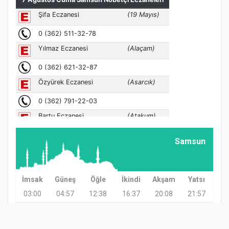
Samsun
İmsak
Güneş
Öğle
İkindi
Akşam
Yatsı
03:00
04:57
12:38
16:37
20:08
21:57