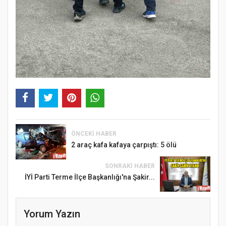
ÖNCEKI HABER
2 araç kafa kafaya çarpıştı: 5 ölü
SONRAKI HABER
İYİ Parti Terme İlçe Başkanlığı'na Şakir...
Yorum Yazın