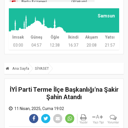
Samsun
İmsak
Güneş
Öğle
İkindi
Akşam
Yatsı
03:00
04:57
12:38
16:37
20:08
21:57
Ana Sayfa
SİYASET
İYİ Parti Terme İlçe Başkanlığı'na Şakir
Şahin Atandı
11 Nisan, 2025, Cuma 19:02
A
Yazdır
Yazı Tipi
Yorumlar