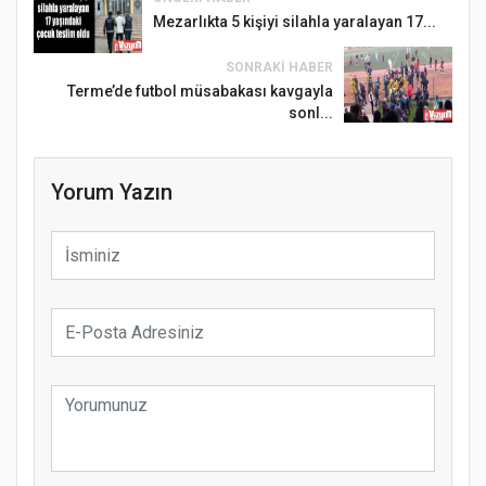
Mezarlıkta 5 kişiyi silahla yaralayan 17...
SONRAKI HABER
Terme’de futbol müsabakası kavgayla
sonl...
Yorum Yazın