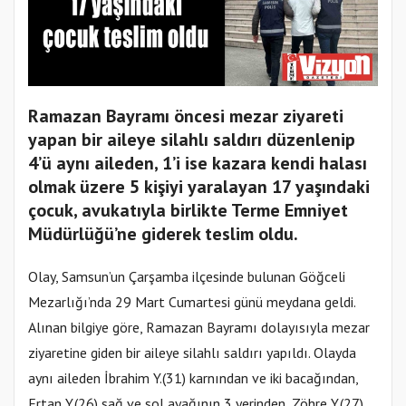
Ramazan Bayramı öncesi mezar ziyareti
yapan bir aileye silahlı saldırı düzenlenip
4’ü aynı aileden, 1’i ise kazara kendi halası
olmak üzere 5 kişiyi yaralayan 17 yaşındaki
çocuk, avukatıyla birlikte Terme Emniyet
Müdürlüğü’ne giderek teslim oldu.
Olay, Samsun’un Çarşamba ilçesinde bulunan Göğceli
Mezarlığı’nda 29 Mart Cumartesi günü meydana geldi.
Alınan bilgiye göre, Ramazan Bayramı dolayısıyla mezar
ziyaretine giden bir aileye silahlı saldırı yapıldı. Olayda
aynı aileden İbrahim Y.(31) karnından ve iki bacağından,
Ertan Y.(26) sağ ve sol ayağının 3 yerinden, Zöhre Y.(27)