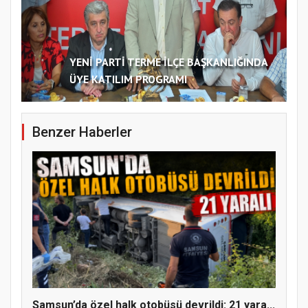
YENİ PARTİ TERME İLÇE BAŞKANLIĞINDA
ÜYE KATILIM PROGRAMI
Benzer Haberler
Samsun’da özel halk otobüsü devrildi: 21 yara...