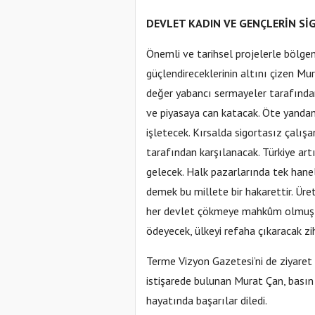
DEVLET KADIN VE GENÇLERİN Sİ
Önemli ve tarihsel projelerle bölgen
güçlendireceklerinin altını çizen Mu
değer yabancı sermayeler tarafından 
ve piyasaya can katacak. Öte yandan 
işletecek. Kırsalda sigortasız çalış
tarafından karşılanacak. Türkiye art
gelecek. Halk pazarlarında tek haneli
demek bu millete bir hakarettir. Ü
her devlet çökmeye mahkûm olmuştur.
ödeyecek, ülkeyi refaha çıkaracak zi
Terme Vizyon Gazetesi’ni de ziyaret
istişarede bulunan Murat Çan, basın 
hayatında başarılar diledi.