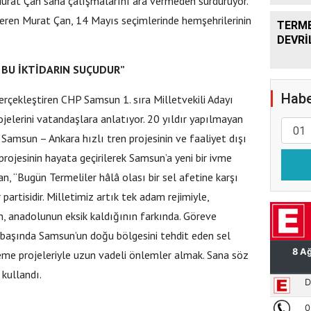
Murat Çan saha çalışmalarını ara vermeden sürdürüyor.
eren Murat Çan, 14 Mayıs seçimlerinde hemşehrilerinin
TERME
DEVRİ
BU İKTİDARIN SUÇUDUR”
Habe
erçekleştiren CHP Samsun 1. sıra Milletvekili Adayı
jelerini vatandaşlara anlatıyor. 20 yıldır yapılmayan
Samsun – Ankara hızlı tren projesinin ve faaliyet dışı
rojesinin hayata geçirilerek Samsun’a yeni bir ivme
n, “Bugün Termeliler hâlâ olası bir sel afetine karşı
partisidir. Milletimiz artık tek adam rejimiyle,
in, anadolunun eksik kaldığının farkında. Göreve
n başında Samsun’un doğu bölgesini tehdit eden sel
leme projeleriyle uzun vadeli önlemler almak. Sana söz
kullandı.