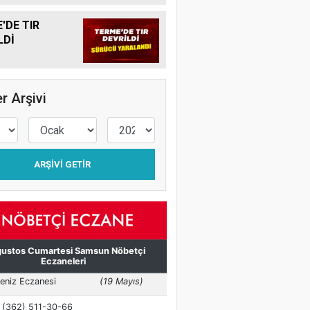
'DE TIR
LDİ
r Arşivi
ARŞIVI GETIR