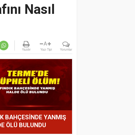
fını Nasıl
A
Yazdır
Yazı Tipi
Yorumlar
IK BAHÇESİNDE YANMIŞ
E ÖLÜ BULUNDU