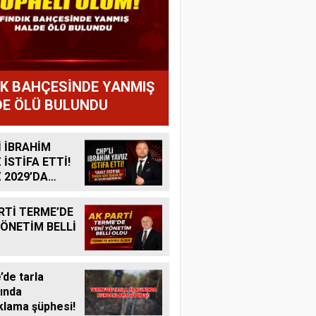
IK BAHÇESİNDE YANMIŞ
E ÖLÜ BULUNDU
İ İBRAHİM
 İSTİFA ETTİ!
 2029’DA
R ADAY
K MI?
RTİ TERME’DE
YÖNETİM BELLİ
de tarla
ında
lama şüphesi!