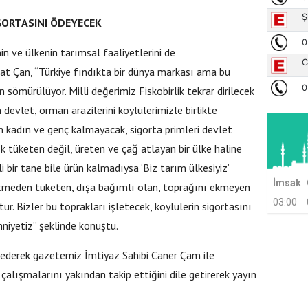
GORTASINI ÖDEYECEK
in ve ülkenin tarımsal faaliyetlerini de
rat Çan, “Türkiye fındıkta bir dünya markası ama bu
sömürülüyor. Milli değerimiz Fiskobirlik tekrar dirilecek
devlet, orman arazilerini köylülerimizle birlikte
an kadın ve genç kalmayacak, sigorta primleri devlet
ık tüketen değil, üreten ve çağ atlayan bir ülke haline
 bir tane bile ürün kalmadıysa ‘Biz tarım ülkesiyiz’
İmsak
retmeden tüketen, dışa bağımlı olan, toprağını ekmeyen
03:00
 Bizler bu toprakları işletecek, köylülerin sigortasını
hniyetiz” şeklinde konuştu.
 ederek gazetemiz İmtiyaz Sahibi Caner Çam ile
çalışmalarını yakından takip ettiğini dile getirerek yayın