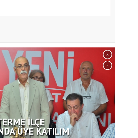
TERME İLÇE
NDA ÜYE KATILIM