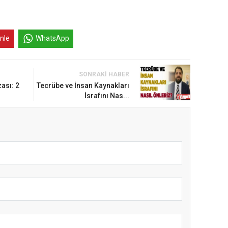
inle
WhatsApp
SONRAKI HABER
zası: 2
Tecrübe ve İnsan Kaynakları
İsrafını Nas...