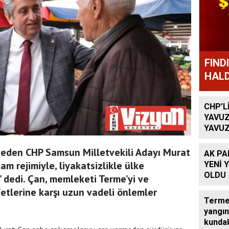
FIND
HALD
CHP’L
YAVUZ
YAVUZ
TEKRA
OLACA
 eden CHP Samsun Milletvekili Adayı Murat
AK PA
dam rejimiyle, liyakatsizlikle ülke
YENİ 
OLDU
 dedi. Çan, memleketi Terme’yi ve
fetlerine karşı uzun vadeli önlemler
Terme’
yangın
kundak