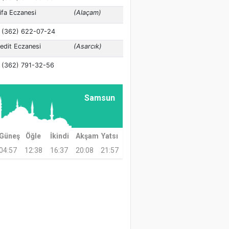
Samsun
Güneş
Öğle
İkindi
Akşam
Yatsı
04:57
12:38
16:37
20:08
21:57