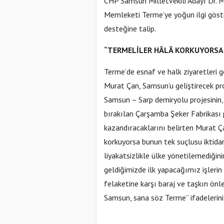
CHP Samsun Milletvekili Adayı Dr. 
Memleketi Terme’ye yoğun ilgi göst
desteğine talip.
“TERMELİLER HÂLÂ KORKUYORSA 
Terme’de esnaf ve halk ziyaretleri g
Murat Çan, Samsun’u geliştirecek pro
Samsun – Sarp demiryolu projesinin, 
bırakılan Çarşamba Şeker Fabrikası p
kazandıracaklarını belirten Murat Ça
korkuyorsa bunun tek suçlusu iktidar 
liyakatsizlikle ülke yönetilemediğin
geldiğimizde ilk yapacağımız işleri
felaketine karşı baraj ve taşkın ön
Samsun, sana söz Terme” ifadelerini 