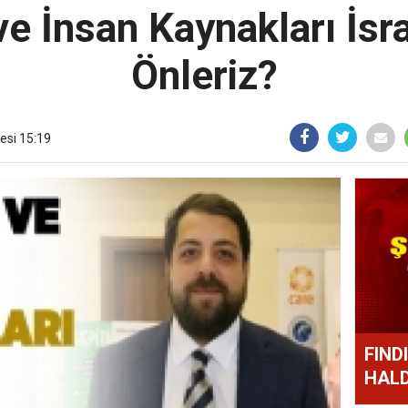
e İnsan Kaynakları İsra
Önleriz?
esi 15:19
FIND
HALD