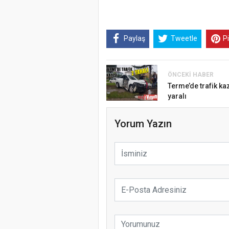
Paylaş
Tweetle
P
ÖNCEKI HABER
Terme’de trafik ka
yaralı
Yorum Yazın