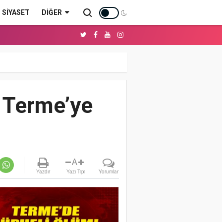
SİYASET
DIĞER
n Terme’ye
A
Yazdır
Yazı Tipi
Yorumlar