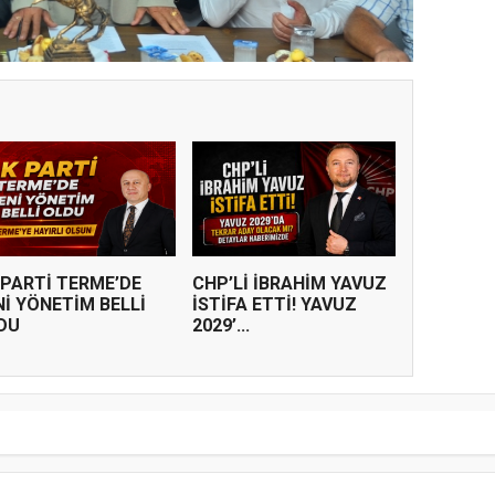
 PARTİ TERME’DE
CHP’Lİ İBRAHİM YAVUZ
Nİ YÖNETİM BELLİ
İSTİFA ETTİ! YAVUZ
DU
2029’...