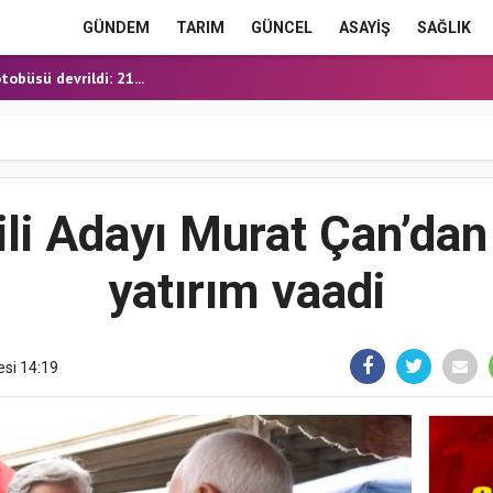
E HEYECANI
GÜNDEM
TARIM
GÜNCEL
ASAYİŞ
SAĞLIK
OĞALGAZ İÇİN İLK KAZ...
obüsü devrildi: 21...
ERME'DE YOL YATIRIML...
ANMIŞ HALDE ÖLÜ BULUN...
E HEYECANI
OĞALGAZ İÇİN İLK KAZ...
ili Adayı Murat Çan’da
yatırım vaadi
esi 14:19