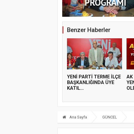
PROGRAMI
Benzer Haberler
YENİ PARTİ TERME İLÇE
AK
BAŞKANLIĞINDA ÜYE
YE
KATIL...
OL
Ana Sayfa
GÜNCEL