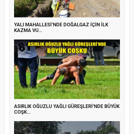
YALI MAHALLESİ’NDE DOĞALGAZ İÇİN İLK
KAZMA VU...
ASIRLIK OĞUZLU YAĞLI GÜREŞLERİ’NDE BÜYÜK
COŞK...