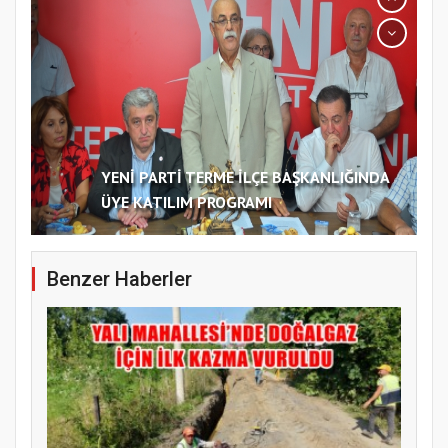
YENİ PARTİ TERME İLÇE BAŞKANLIĞINDA
ÜYE KATILIM PROGRAMI
Benzer Haberler