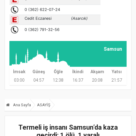
Samsun
İmsak
Güneş
Öğle
İkindi
Akşam
Yatsı
03:00
04:57
12:38
16:37
20:08
21:57
Ana Sayfa
ASAYİŞ
Termeli iş insanı Samsun’da kaza
geçirdi: 1 ölü, 1 yaralı