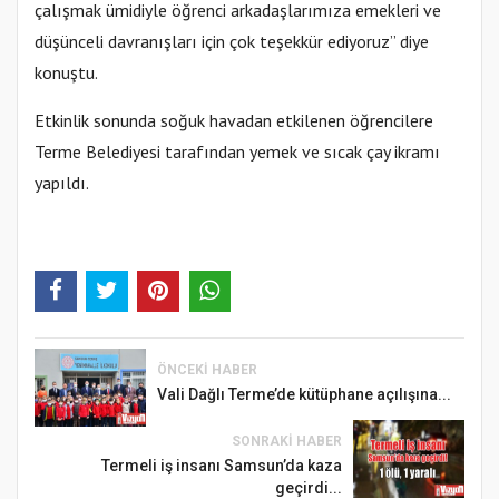
çalışmak ümidiyle öğrenci arkadaşlarımıza emekleri ve
düşünceli davranışları için çok teşekkür ediyoruz” diye
konuştu.
Etkinlik sonunda soğuk havadan etkilenen öğrencilere
Terme Belediyesi tarafından yemek ve sıcak çay ikramı
yapıldı.
ÖNCEKI HABER
Vali Dağlı Terme’de kütüphane açılışına...
SONRAKI HABER
Termeli iş insanı Samsun’da kaza
geçirdi...