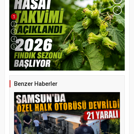
1
2
3
4
5
Benzer Haberler
YENİ PARTİ TERME İLÇE BAŞKANLIĞINDA