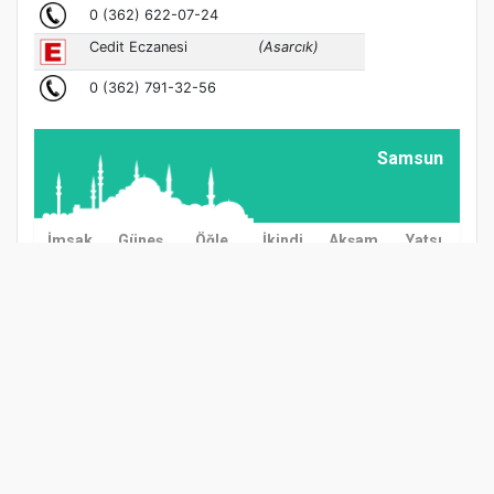
Samsun
İmsak
Güneş
Öğle
İkindi
Akşam
Yatsı
03:00
04:57
12:38
16:37
20:08
21:57