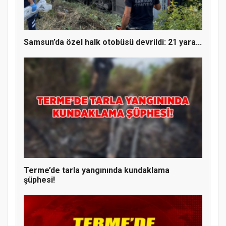
ÜYE KATILIM PROGRAMI
Samsun’da özel halk otobüsü devrildi: 21 yara...
Terme’de tarla yangınında kundaklama
şüphesi!