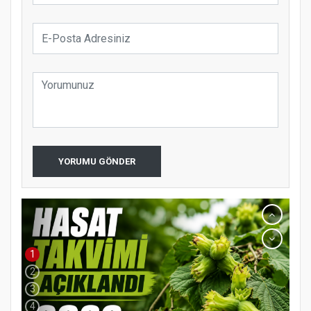
YORUMU GÖNDER
1
2
3
4