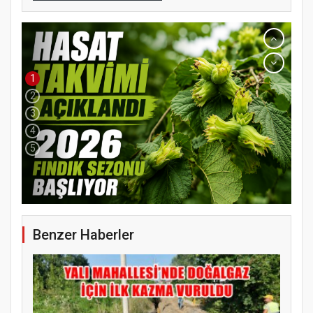
1
2
3
4
5
YENİ PARTİ TERME İLÇE BAŞKANLIĞINDA
ÜYE KATILIM PROGRAMI
Benzer Haberler