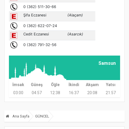
Samsun
İmsak
Güneş
Öğle
İkindi
Akşam
Yatsı
03:00
04:57
12:38
16:37
20:08
21:57
Ana Sayfa
GÜNCEL