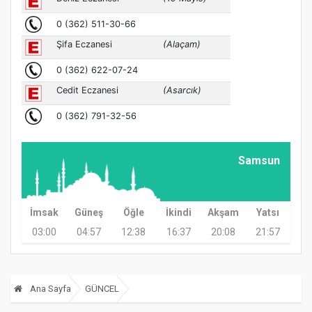
Samsun
İmsak
Güneş
Öğle
İkindi
Akşam
Yatsı
03:00
04:57
12:38
16:37
20:08
21:57
Ana Sayfa
GÜNCEL