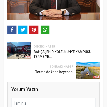
ÖNCEKI HABER
BAHÇEŞEHİR KOLEJİ ÜNYE KAMPÜSÜ
TERME’YE...
SONRAKI HABER
Terme'de kano heyecanı
Yorum Yazın