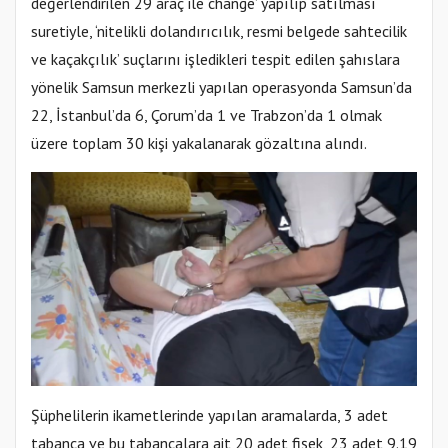
değerlendirilen 29 araç ile ‘change’ yapılıp satılması
suretiyle, ‘nitelikli dolandırıcılık, resmi belgede sahtecilik
ve kaçakçılık’ suçlarını işledikleri tespit edilen şahıslara
yönelik Samsun merkezli yapılan operasyonda Samsun’da
22, İstanbul’da 6, Çorum’da 1 ve Trabzon’da 1 olmak
üzere toplam 30 kişi yakalanarak gözaltına alındı.
Şüphelilerin ikametlerinde yapılan aramalarda, 3 adet
tabanca ve bu tabancalara ait 20 adet fişek, 23 adet 9.19