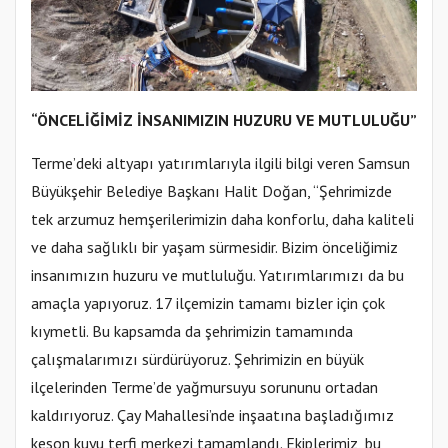
“ÖNCELİĞİMİZ İNSANIMIZIN HUZURU VE MUTLULUĞU”
Terme’deki altyapı yatırımlarıyla ilgili bilgi veren Samsun
Büyükşehir Belediye Başkanı Halit Doğan, “Şehrimizde
tek arzumuz hemşerilerimizin daha konforlu, daha kaliteli
ve daha sağlıklı bir yaşam sürmesidir. Bizim önceliğimiz
insanımızın huzuru ve mutluluğu. Yatırımlarımızı da bu
amaçla yapıyoruz. 17 ilçemizin tamamı bizler için çok
kıymetli. Bu kapsamda da şehrimizin tamamında
çalışmalarımızı sürdürüyoruz. Şehrimizin en büyük
ilçelerinden Terme’de yağmursuyu sorununu ortadan
kaldırıyoruz. Çay Mahallesi’nde inşaatına başladığımız
keson kuyu terfi merkezi tamamlandı. Ekiplerimiz, bu