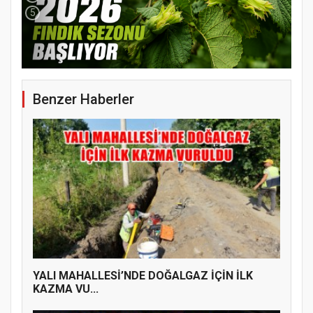
5
YENİ PARTİ TERME İLÇE BAŞKANLIĞINDA
ÜYE KATILIM PROGRAMI
Benzer Haberler
YALI MAHALLESİ’NDE DOĞALGAZ İÇİN İLK
KAZMA VU...