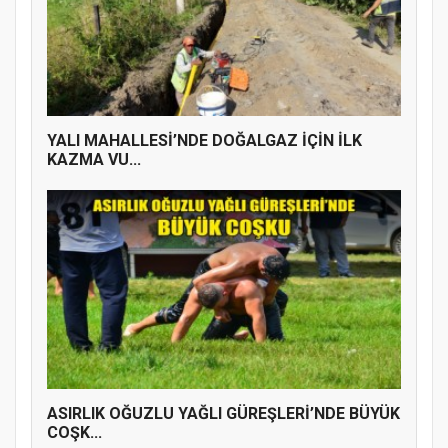
YALI MAHALLESİ’NDE DOĞALGAZ İÇİN İLK
KAZMA VU...
ASIRLIK OĞUZLU YAĞLI GÜREŞLERİ’NDE BÜYÜK
COŞK...