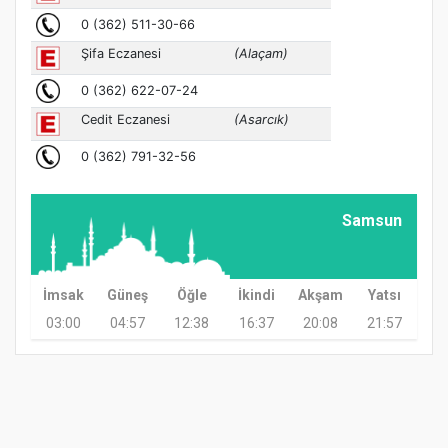
Samsun
İmsak
Güneş
Öğle
İkindi
Akşam
Yatsı
03:00
04:57
12:38
16:37
20:08
21:57