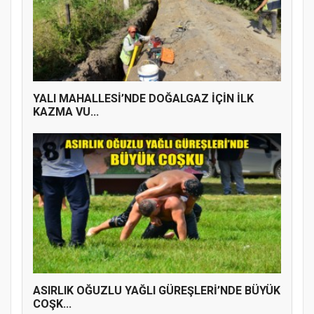
YENİ PARTİ TERME İLÇE BAŞKANLIĞINDA
ÜYE KATILIM PROGRAMI
YALI MAHALLESİ’NDE DOĞALGAZ İÇİN İLK
KAZMA VU...
ASIRLIK OĞUZLU YAĞLI GÜREŞLERİ’NDE BÜYÜK
COŞK...