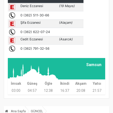
Samsun
İmsak
Güneş
Öğle
İkindi
Akşam
Yatsı
03:00
04:57
12:38
16:37
20:08
21:57
Ana Sayfa
GÜNCEL