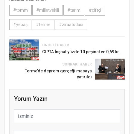
#tbmm
#milletvekili
#tarım
#çiftçi
#yepaş
#terme
#ziraatodası
ÖNCEKI HABER
GIPTA İnşaat yüzde 10 peşinat ve 0,69 kr...
SONRAKI HABER
Terme’de deprem gerçeği masaya
yatırıldı
Yorum Yazın