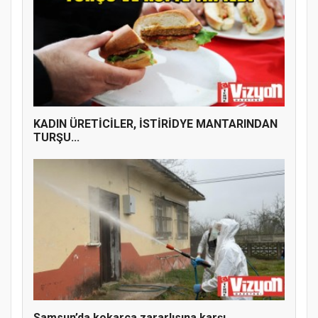
KADIN ÜRETİCİLER, İSTİRİDYE MANTARINDAN
TURŞU...
Samsun’da kokarca zararlısına karşı