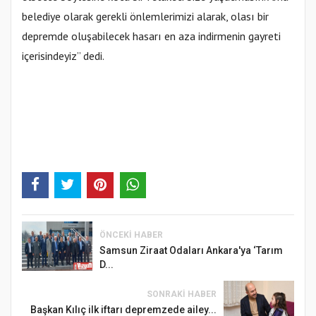
belediye olarak gerekli önlemlerimizi alarak, olası bir
depremde oluşabilecek hasarı en aza indirmenin gayreti
içerisindeyiz” dedi.
ÖNCEKI HABER
Samsun Ziraat Odaları Ankara'ya ‘Tarım
D...
SONRAKI HABER
Başkan Kılıç ilk iftarı depremzede ailey...