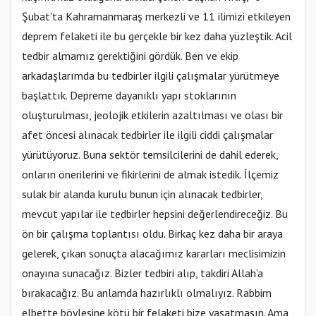
Şubat'ta Kahramanmaraş merkezli ve 11 ilimizi etkileyen
deprem felaketi ile bu gerçekle bir kez daha yüzleştik. Acil
tedbir almamız gerektiğini gördük. Ben ve ekip
arkadaşlarımda bu tedbirler ilgili çalışmalar yürütmeye
başlattık. Depreme dayanıklı yapı stoklarının
oluşturulması, jeolojik etkilerin azaltılması ve olası bir
afet öncesi alınacak tedbirler ile ilgili ciddi çalışmalar
yürütüyoruz. Buna sektör temsilcilerini de dahil ederek,
onların önerilerini ve fikirlerini de almak istedik. İlçemiz
sulak bir alanda kurulu bunun için alınacak tedbirler,
mevcut yapılar ile tedbirler hepsini değerlendireceğiz. Bu
ön bir çalışma toplantısı oldu. Birkaç kez daha bir araya
gelerek, çıkan sonuçta alacağımız kararları meclisimizin
onayına sunacağız. Bizler tedbiri alıp, takdiri Allah’a
bırakacağız. Bu anlamda hazırlıklı olmalıyız. Rabbim
elbette böylesine kötü bir felaketi bize yaşatmasın. Ama