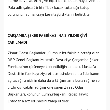
Terme'de vefat etmiş ve hiçbir borcu bulunmayan Ahmet
Pala adlı şahsa 26 bin TL'lik kaçak tutanağı tutup,
torununun adına icrayı kesinleştirdiklerini belirttiler.
ÇARŞAMBA ŞEKER FABRİKASI'NA 3 YILDIR ÇİVİ
ÇAKILMADI
Ziraat Odası Başkanları, Cumhur İttifakı'nın ortağı olan
BBP Genel Başkanı Mustafa Destici'ye Çarşamba Şeker
Fabrikası'nın çürümeye terk edildiğini anlattı. Mustafa
Destici'nin fabrikayı ziyaret etmesinden sonra fabrikanın
açılacağı ümidinin daha da arttığını ama buna rağmen 3
yıldır çivi çakılmadığını öne süren Ziraat Odası
Başkanları, konunun Cumhurbaşkanı Recep Tayyip
Erdoğan'a arz edilmesini talep ettiler.