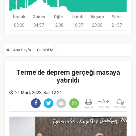
İmsak
Güneş
Öğle
İkindi
Akşam
Yatsı
03:00
04:57
12:38
16:37
20:08
21:57
Ana Sayfa
GÜNDEM
Terme’de deprem gerçeği masaya
yatırıldı
21 Mart, 2023, Salı 12:24
A
Yazdır
Yazı Tipi
Yorumlar