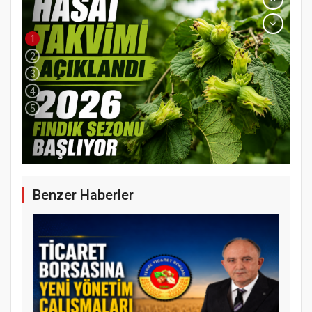
1
2
3
4
5
Benzer Haberler
YENİ PARTİ TERME İLÇE BAŞKANLIĞINDA