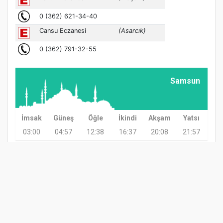
Samsun
İmsak
Güneş
Öğle
İkindi
Akşam
Yatsı
03:00
04:57
12:38
16:37
20:08
21:57