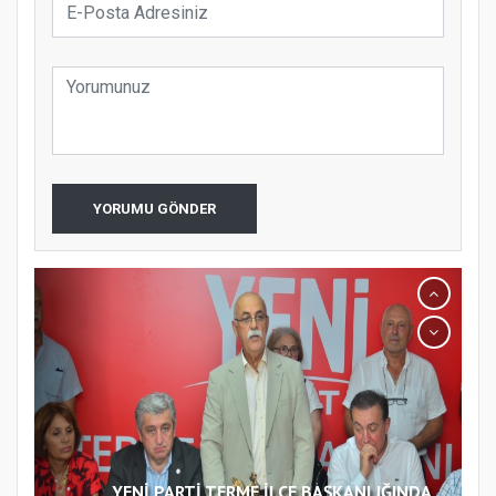
YORUMU GÖNDER
YENİ PARTİ TERME İLÇE BAŞKANLIĞINDA