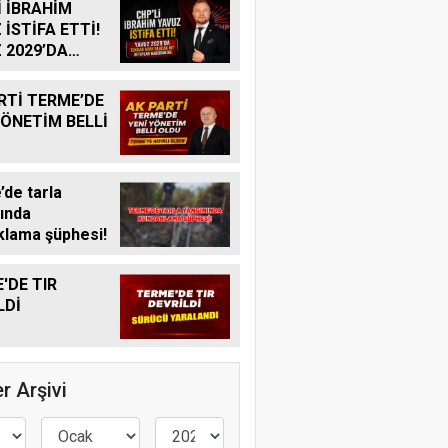
İ İBRAHİM
 İSTİFA ETTİ!
 2029’DA
R ADAY
K MI?
RTİ TERME’DE
YÖNETİM BELLİ
de tarla
ında
lama şüphesi!
'DE TIR
LDİ
r Arşivi