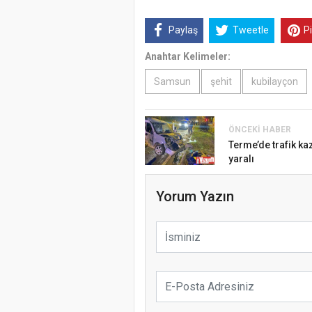
Paylaş
Tweetle
P
Anahtar Kelimeler:
Samsun
şehit
kubilayçon
ÖNCEKI HABER
Terme’de trafik ka
yaralı
Yorum Yazın