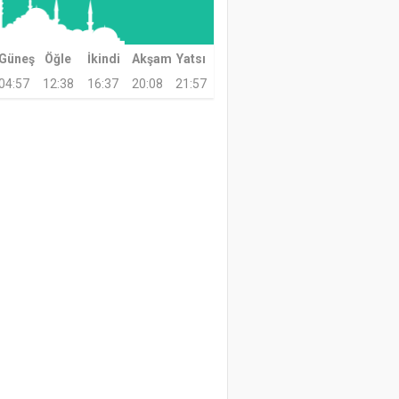
Güneş
Öğle
İkindi
Akşam
Yatsı
04:57
12:38
16:37
20:08
21:57