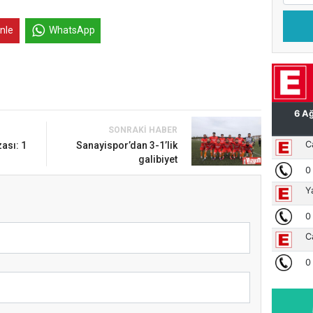
inle
WhatsApp
SONRAKI HABER
zası: 1
Sanayispor’dan 3-1’lik
galibiyet