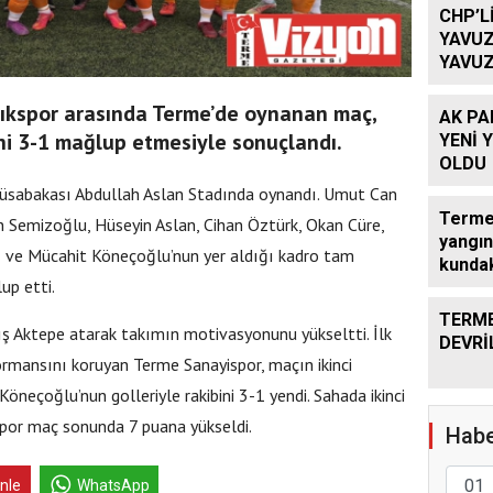
CHP’L
YAVUZ
YAVUZ
TEKRA
OLACA
lıkspor arasında Terme’de oynanan maç,
AK PA
ni 3-1 mağlup etmesiyle sonuçlandı.
YENİ 
OLDU
müsabakası Abdullah Aslan Stadında oynandı. Umut Can
Terme’
 Semizoğlu, Hüseyin Aslan, Cihan Öztürk, Okan Cüre,
yangın
ş ve Mücahit Köneçoğlu’nun yer aldığı kadro tam
kundak
up etti.
TERME
ş Aktepe atarak takımın motivasyonunu yükseltti. İlk
DEVRİ
ormansını koruyan Terme Sanayispor, maçın ikinci
öneçoğlu’nun golleriyle rakibini 3-1 yendi. Sahada ikinci
spor maç sonunda 7 puana yükseldi.
Habe
inle
WhatsApp