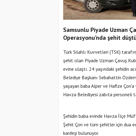
Samsunlu Piyade Uzman Çav
Operasyonu’nda şehit düştü
Türk Silahlı Kuvvetleri (TSK) taraf
şehit olan Piyade Uzman Çavuş Kubi
evine ulaştı. 24 yaşındaki şehidin
Belediye Başkanı Sebahattin Özdemi
yaşayan baba Alper ve Hafize Çon'a ve
Havza Belediyesi zabıta personeli t
Şehidin baba evinde Havza İlçe Mü
Şehit Çon ve tüm şehitler için dua ed
kardeşi bulunuyor.