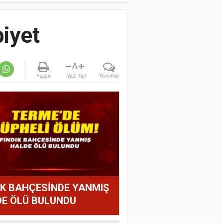
biyet
A
Yazdır
Yazı Tipi
Yorumlar
IK BAHÇESİNDE YANMIŞ
E ÖLÜ BULUNDU