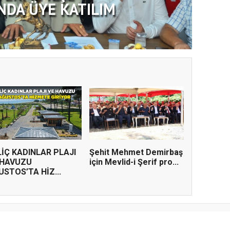
NDA ÜYE KATILIM
LİÇ KADINLAR PLAJI
Şehit Mehmet Demirbaş
 HAVUZU
için Mevlid-i Şerif pro...
USTOS’TA HİZ...