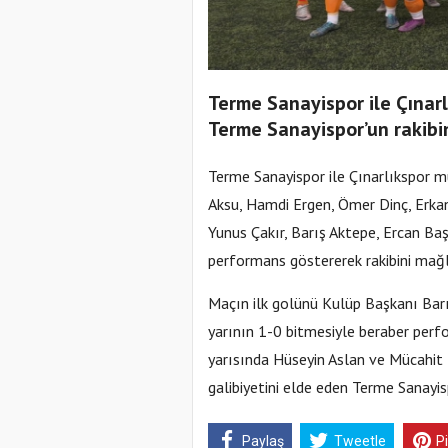
Terme Sanayispor ile Çınar
Terme Sanayispor’un rakibi
Terme Sanayispor ile Çınarlıkspor 
Aksu, Hamdi Ergen, Ömer Dinç, Erkan
Yunus Çakır, Barış Aktepe, Ercan Ba
performans göstererek rakibini mağl
Maçın ilk golünü Kulüp Başkanı Barı
yarının 1-0 bitmesiyle beraber perf
yarısında Hüseyin Aslan ve Mücahit K
galibiyetini elde eden Terme Sanayi
Paylaş
Tweetle
P