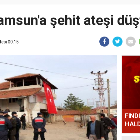
amsun'a şehit ateşi düş
tesi 00:15
FIND
HALD