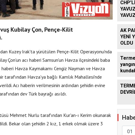
CHP’L
YAVUZ
YAVUZ
TEKRA
OLACA
uş Kubilay Çon, Pençe-Kilit
AK PA
.
YENİ 
OLDU
ından Kuzey Irak'ta yürütülen Pençe-Kilit Operasyonu'nda
Terme’
lay Çon'un acı haberi Samsun'un Havza ilçesindeki baba
yangın
 acı haberi Havza Kaymakamı Cengiz Nayman ve Havza
kundak
r tarafından Havza'ya bağlı Kamlık Mahallesi'nde
rildi. Acı haberin verilmesinin ardından şehidin evine
TERME
DEVRİ
arafından dev Türk bayrağı asıldı.
ftüsü Mehmet Nurlu tarafından Kur'an-ı Kerim okunarak
Habe
ildi. Bekar olan şehidin 2 kız, 1 erkek olmak üzere 3