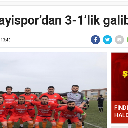
yispor’dan 3-1’lik gali
 13:43
FIND
HALD