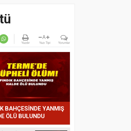
tü
A
Yazdır
Yazı Tipi
Yorumlar
IK BAHÇESİNDE YANMIŞ
E ÖLÜ BULUNDU