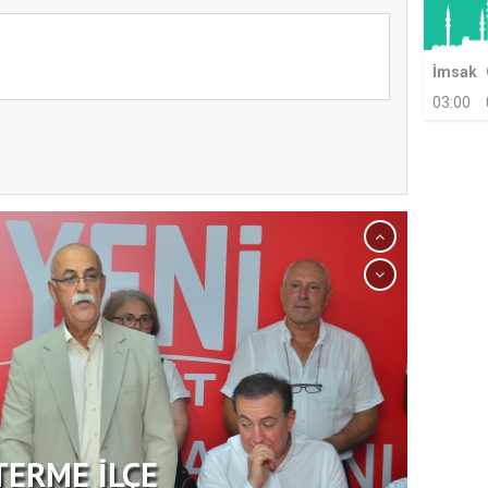
İmsak
03:00
TERME İLÇE