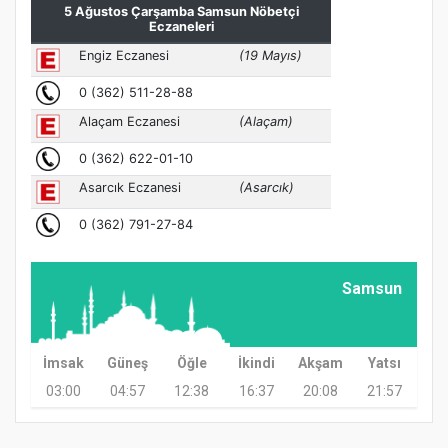
Samsun
İmsak
Güneş
Öğle
İkindi
Akşam
Yatsı
03:00
04:57
12:38
16:37
20:08
21:57