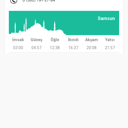
Samsun
İmsak
Güneş
Öğle
İkindi
Akşam
Yatsı
03:00
04:57
12:38
16:37
20:08
21:57
GÜNDEM
TARIM
GÜNCEL
ASAYİŞ
SAĞLIK
SİYASET