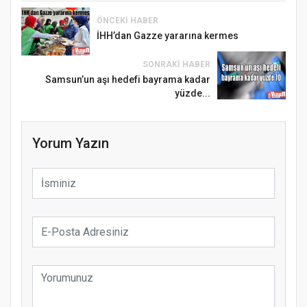
ÖNCEKI HABER
İHH’dan Gazze yararına kermes
SONRAKI HABER
Samsun’un aşı hedefi bayrama kadar
yüzde...
Yorum Yazın