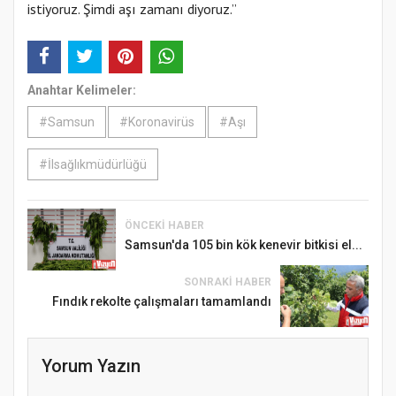
istiyoruz. Şimdi aşı zamanı diyoruz.”
Anahtar Kelimeler:
#Samsun
#Koronavirüs
#Aşı
#İlsağlıkmüdürlüğü
ÖNCEKI HABER
Samsun'da 105 bin kök kenevir bitkisi el...
SONRAKI HABER
Fındık rekolte çalışmaları tamamlandı
Yorum Yazın