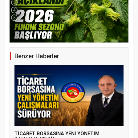
3
4
5
Benzer Haberler
YENİ PARTİ TERME İLÇE BAŞKANLIĞINDA
ÜYE KATILIM PROGRAMI
TİCARET BORSASINA YENİ YÖNETİM