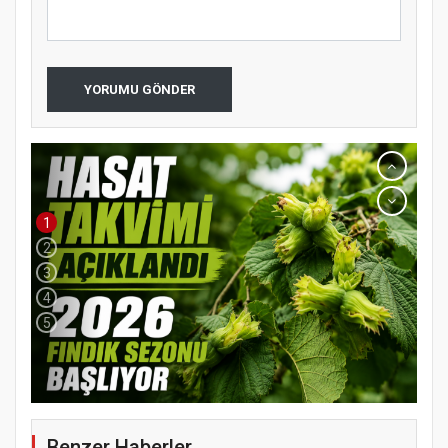
YORUMU GÖNDER
1
2
3
4
5
Benzer Haberler