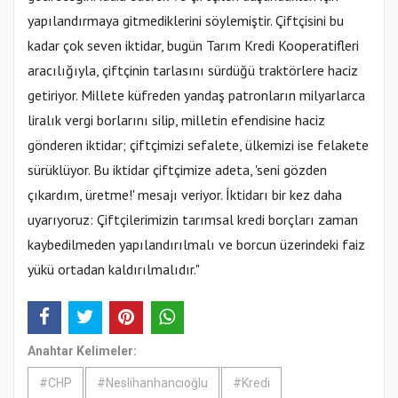
yapılandırmaya gitmediklerini söylemiştir. Çiftçisini bu
kadar çok seven iktidar, bugün Tarım Kredi Kooperatifleri
aracılığıyla, çiftçinin tarlasını sürdüğü traktörlere haciz
getiriyor. Millete küfreden yandaş patronların milyarlarca
liralık vergi borlarını silip, milletin efendisine haciz
gönderen iktidar; çiftçimizi sefalete, ülkemizi ise felakete
sürüklüyor. Bu iktidar çiftçimize adeta, 'seni gözden
çıkardım, üretme!' mesajı veriyor. İktidarı bir kez daha
uyarıyoruz: Çiftçilerimizin tarımsal kredi borçları zaman
kaybedilmeden yapılandırılmalı ve borcun üzerindeki faiz
yükü ortadan kaldırılmalıdır."
Anahtar Kelimeler:
#CHP
#Neslihanhancıoğlu
#Kredi