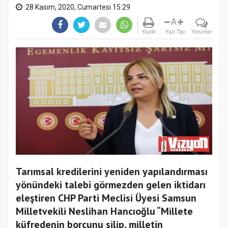
28 Kasım, 2020, Cumartesi 15:29
A
Yazdır
Yazı Tipi
Yorumlar
Tarımsal kredilerini yeniden yapılandırması
yönündeki talebi görmezden gelen iktidarı
eleştiren CHP Parti Meclisi Üyesi Samsun
Milletvekili Neslihan Hancıoğlu “Millete
küfredenin borcunu silip, milletin