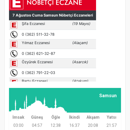
Samsun
İmsak
Güneş
Öğle
İkindi
Akşam
Yatsı
03:00
04:57
12:38
16:37
20:08
21:57