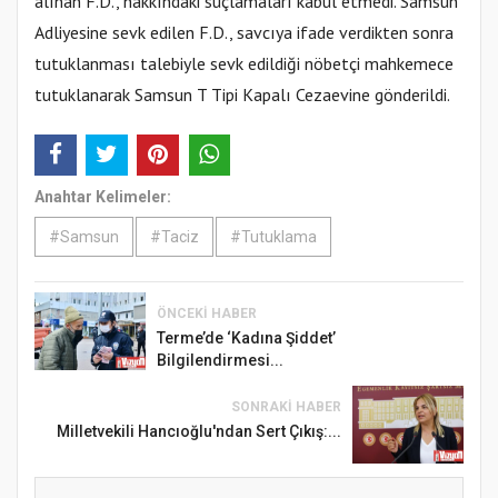
alınan F.D., hakkındaki suçlamaları kabul etmedi. Samsun
Adliyesine sevk edilen F.D., savcıya ifade verdikten sonra
tutuklanması talebiyle sevk edildiği nöbetçi mahkemece
tutuklanarak Samsun T Tipi Kapalı Cezaevine gönderildi.
Anahtar Kelimeler:
#Samsun
#Taciz
#Tutuklama
ÖNCEKI HABER
Terme’de ‘Kadına Şiddet’
Bilgilendirmesi...
SONRAKI HABER
Milletvekili Hancıoğlu'ndan Sert Çıkış:...