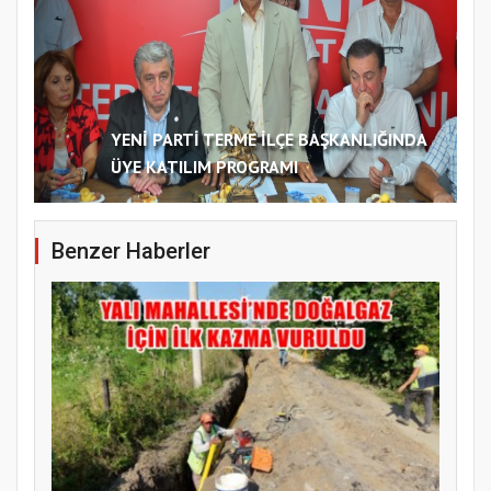
YENİ PARTİ TERME İLÇE BAŞKANLIĞINDA
ÜYE KATILIM PROGRAMI
Benzer Haberler