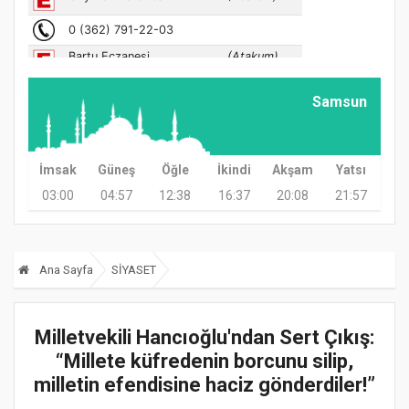
Samsun
İmsak
Güneş
Öğle
İkindi
Akşam
Yatsı
03:00
04:57
12:38
16:37
20:08
21:57
Ana Sayfa
SİYASET
Milletvekili Hancıoğlu'ndan Sert Çıkış:
“Millete küfredenin borcunu silip,
milletin efendisine haciz gönderdiler!”