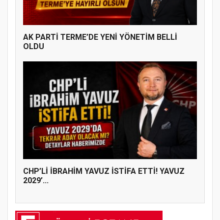
AK PARTİ TERME’DE YENİ YÖNETİM BELLİ
OLDU
CHP’Lİ İBRAHİM YAVUZ İSTİFA ETTİ! YAVUZ
2029’...