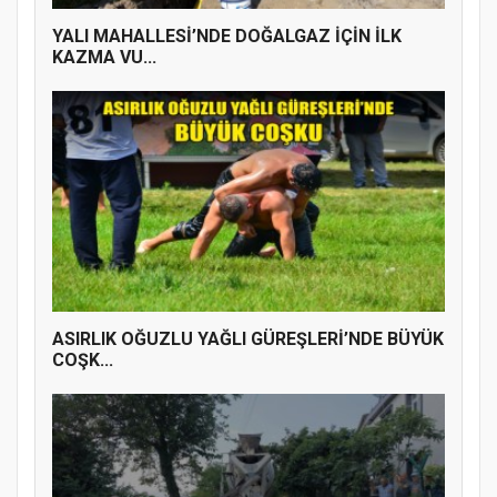
YALI MAHALLESİ’NDE DOĞALGAZ İÇİN İLK
KAZMA VU...
ASIRLIK OĞUZLU YAĞLI GÜREŞLERİ’NDE BÜYÜK
COŞK...