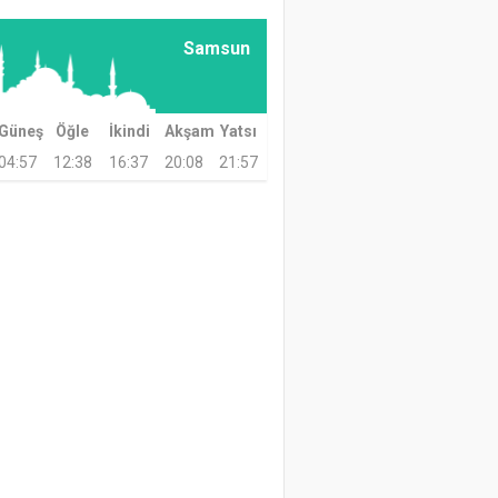
Samsun
Güneş
Öğle
İkindi
Akşam
Yatsı
04:57
12:38
16:37
20:08
21:57