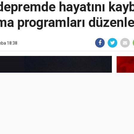
epremde hayatını kayb
ma programları düzenle
mba 18:38
FIND
HALD