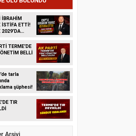
E ÖLÜ BULUNDU
İ İBRAHİM
 İSTİFA ETTİ!
 2029’DA
R ADAY
K MI?
RTİ TERME’DE
YÖNETİM BELLİ
de tarla
ında
lama şüphesi!
'DE TIR
LDİ
r Arşivi