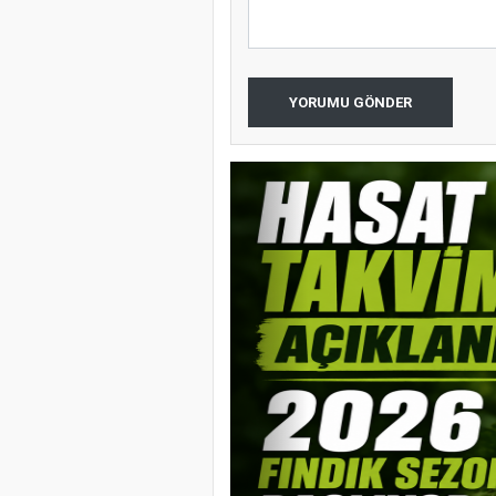
YORUMU GÖNDER
YENİ PARTİ 
BAŞKANLIĞI
PROGRAMI