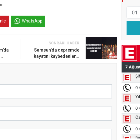
r.
inle
WhatsApp
SONRAKI HABER
um’da
Samsun'da depremde
..
hayatını kaybedenler...