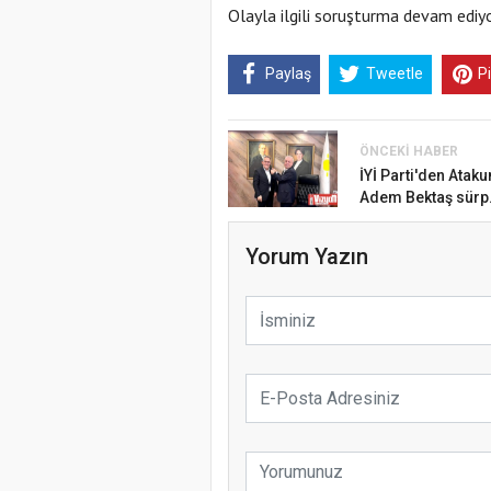
Olayla ilgili soruşturma devam ediyo
Paylaş
Tweetle
P
ÖNCEKI HABER
İYİ Parti'den Atak
Adem Bektaş sürp.
Yorum Yazın