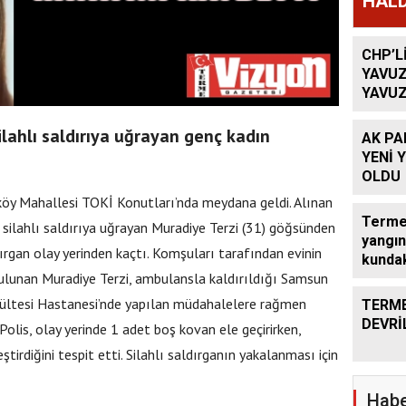
HALD
CHP’L
YAVUZ
YAVUZ
TEKRA
OLACA
lahlı saldırıya uğrayan genç kadın
AK PA
YENİ 
OLDU
köy Mahallesi TOKİ Konutları’nda meydana geldi. Alınan
Terme’
e silahlı saldırıya uğrayan Muradiye Terzi (31) göğsünden
yangın
dırgan olay yerinden kaçtı. Komşuları tarafından evinin
kundak
bulunan Muradiye Terzi, ambulansla kaldırıldığı Samsun
ültesi Hastanesi’nde yapılan müdahalelere rağmen
TERME
DEVRİ
Polis, olay yerinde 1 adet boş kovan ele geçirirken,
eştirdiğini tespit etti. Silahlı saldırganın yakalanması için
Habe