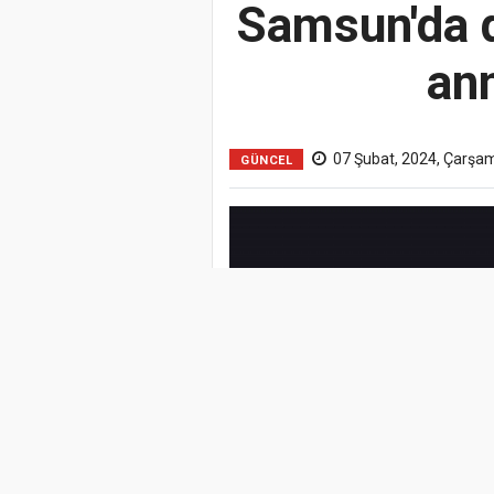
Samsun'da d
an
07 Şubat, 2024, Çarşa
GÜNCEL