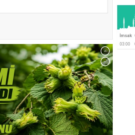
İmsak
03:00
TERME İLÇE
NDA ÜYE KATILIM