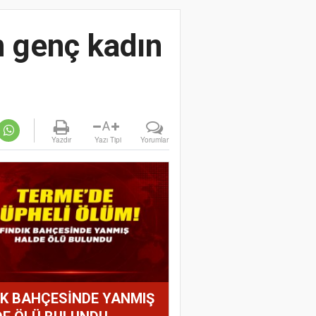
n genç kadın
A
Yazdır
Yazı Tipi
Yorumlar
IK BAHÇESİNDE YANMIŞ