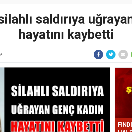
ilahlı saldırıya uğraya
hayatını kaybetti
46
FIND