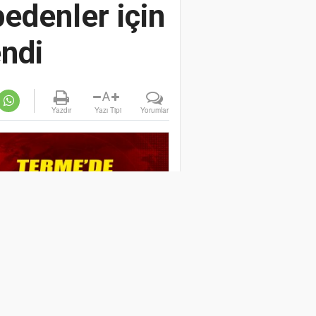
edenler için
ndi
A
Yazdır
Yazı Tipi
Yorumlar
IK BAHÇESİNDE YANMIŞ
E ÖLÜ BULUNDU