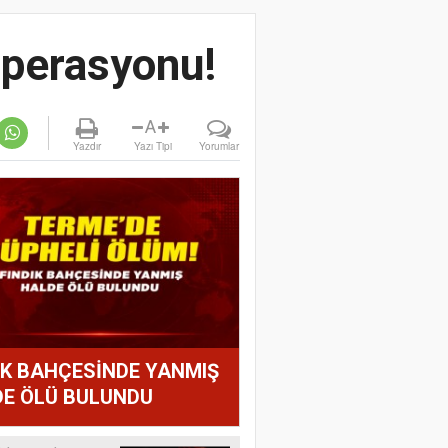
operasyonu!
A
Yazdır
Yazı Tipi
Yorumlar
IK BAHÇESİNDE YANMIŞ
E ÖLÜ BULUNDU