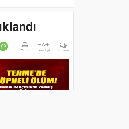
ıklandı
A
Yazdır
Yazı Tipi
Yorumlar
IK BAHÇESİNDE YANMIŞ
E ÖLÜ BULUNDU