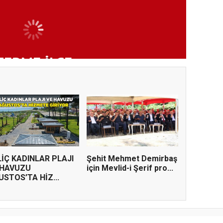
TERME İLÇE
NDA ÜYE KATILIM
LİÇ KADINLAR PLAJI
Şehit Mehmet Demirbaş
 HAVUZU
için Mevlid-i Şerif pro...
USTOS’TA HİZ...