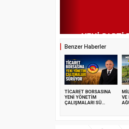
YENİ PARTİ 
BAŞKANLIĞI
PROGRAMI
Benzer Haberler
TİCARET BORSASINA
Mİ
YENİ YÖNETİM
VE
ÇALIŞMALARI SÜ...
AĞ