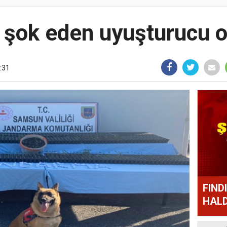
şok eden uyuşturucu 
8:31
FIND
HALD