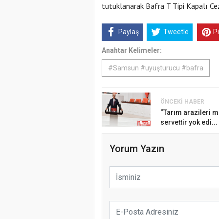
tutuklanarak Bafra T Tipi Kapalı Ce
Paylaş
Tweetle
P
Anahtar Kelimeler:
#Samsun #uyuşturucu #bafra
ÖNCEKI HABER
“Tarım arazileri mi
servettir yok edi...
Yorum Yazın