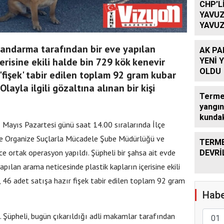
CHP’L
YAVUZ
YAVUZ
TEKRA
OLACA
jandarma tarafından bir eve yapılan
AK PA
erisine ekili halde bin 729 kök kenevir
YENİ 
OLDU
r 'fişek' tabir edilen toplam 92 gram kubar
Olayla ilgili gözaltına alınan bir kişi
Terme’
yangın
kundak
1 Mayıs Pazartesi günü saat 14.00 sıralarında İlçe
e Organize Suçlarla Mücadele Şube Müdürlüğü ve
TERME
e ortak operasyon yapıldı. Şüpheli bir şahsa ait evde
DEVRİ
apılan arama neticesinde plastik kapların içerisine ekili
i, 46 adet satışa hazır fişek tabir edilen toplam 92 gram
Habe
ı. Şüpheli, bugün çıkarıldığı adli makamlar tarafından