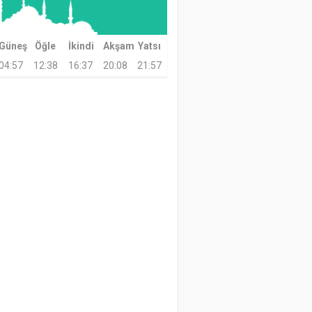
Güneş
Öğle
İkindi
Akşam
Yatsı
04:57
12:38
16:37
20:08
21:57