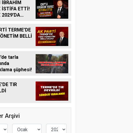
İ İBRAHİM
 İSTİFA ETTİ!
 2029’DA
R ADAY
K MI?
RTİ TERME’DE
YÖNETİM BELLİ
de tarla
ında
lama şüphesi!
'DE TIR
LDİ
r Arşivi