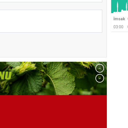
İmsak
03:00