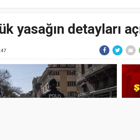
ük yasağın detayları aç
8:47
FIND
HALD