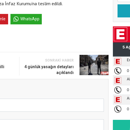
za İnfaz Kurumu’na teslim edildi.
inle
WhatsApp
SONRAKI HABER
lli
4 günlük yasağın detayları
açıklandı