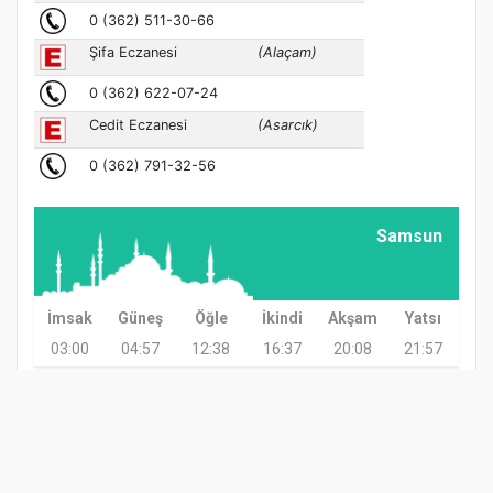
Samsun
İmsak
Güneş
Öğle
İkindi
Akşam
Yatsı
03:00
04:57
12:38
16:37
20:08
21:57