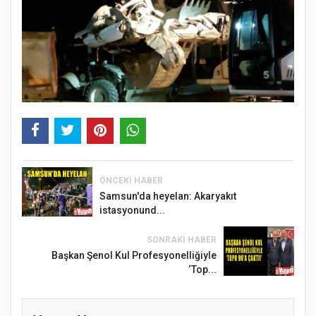
ÖNCEKI HABER
Samsun'da heyelan: Akaryakıt
istasyonund...
SONRAKI HABER
Başkan Şenol Kul Profesyonelliğiyle
‘Top...