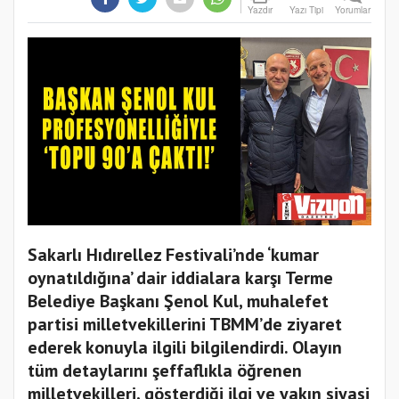
Yazdır
Yazı Tipi
Yorumlar
Sakarlı Hıdırellez Festivali’nde ‘kumar
oynatıldığına’ dair iddialara karşı Terme
Belediye Başkanı Şenol Kul, muhalefet
partisi milletvekillerini TBMM’de ziyaret
ederek konuyla ilgili bilgilendirdi. Olayın
tüm detaylarını şeffaflıkla öğrenen
milletvekilleri, gösterdiği ilgi ve yakın siyasi