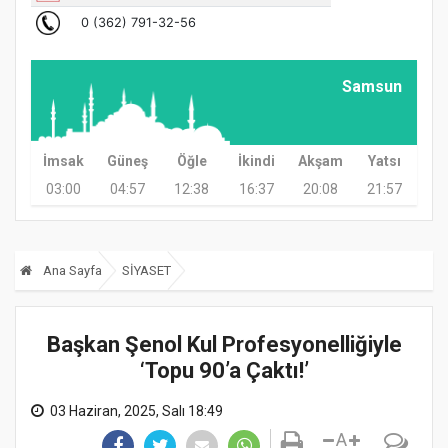
Samsun
İmsak
Güneş
Öğle
İkindi
Akşam
Yatsı
03:00
04:57
12:38
16:37
20:08
21:57
Ana Sayfa
SİYASET
Başkan Şenol Kul Profesyonelliğiyle
‘Topu 90’a Çaktı!’
03 Haziran, 2025, Salı 18:49
A