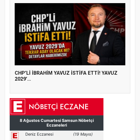
CHP’Lİ İBRAHİM YAVUZ İSTİFA ETTİ! YAVUZ
2029’...