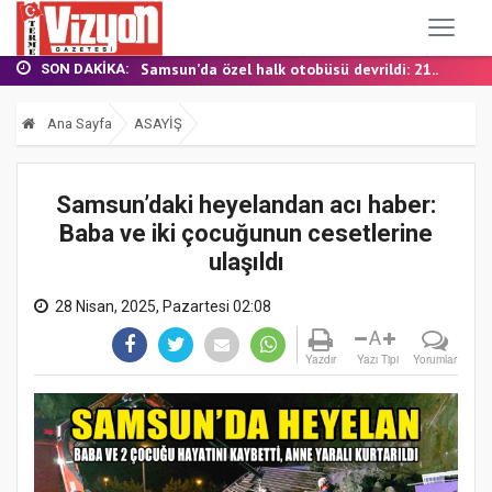
TERME MHP’DE KONGRE HEYECANI
YALI MAHALLESİ’NDE DOĞALGAZ İÇİN İLK KAZ...
Samsun’da özel halk otobüsü devrildi: 21...
SON DAKIKA:
BAŞKAN ŞENOL KUL: “TERME'DE YOL YATIRIML...
FINDIK BAHÇESİNDE YANMIŞ HALDE ÖLÜ BULUN...
Ana Sayfa
ASAYİŞ
TERME MHP’DE KONGRE HEYECANI
YALI MAHALLESİ’NDE DOĞALGAZ İÇİN İLK KAZ...
Samsun’daki heyelandan acı haber:
Baba ve iki çocuğunun cesetlerine
ulaşıldı
28 Nisan, 2025, Pazartesi 02:08
A
Yazdır
Yazı Tipi
Yorumlar