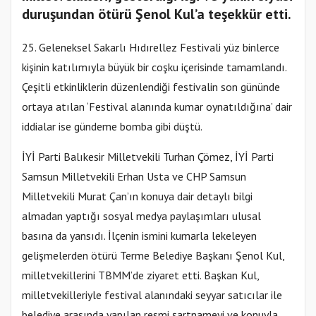
duruşundan ötürü Şenol Kul’a teşekkür etti.
25. Geleneksel Sakarlı Hıdırellez Festivali yüz binlerce
kişinin katılımıyla büyük bir coşku içerisinde tamamlandı.
Çeşitli etkinliklerin düzenlendiği festivalin son gününde
ortaya atılan ‘Festival alanında kumar oynatıldığına’ dair
iddialar ise gündeme bomba gibi düştü.
İYİ Parti Balıkesir Milletvekili Turhan Çömez, İYİ Parti
Samsun Milletvekili Erhan Usta ve CHP Samsun
Milletvekili Murat Çan’ın konuya dair detaylı bilgi
almadan yaptığı sosyal medya paylaşımları ulusal
basına da yansıdı. İlçenin ismini kumarla lekeleyen
gelişmelerden ötürü Terme Belediye Başkanı Şenol Kul,
milletvekillerini TBMM’de ziyaret etti. Başkan Kul,
milletvekilleriyle festival alanındaki seyyar satıcılar ile
belediye arasında yapılan resmi şartnameyi ve konuyla