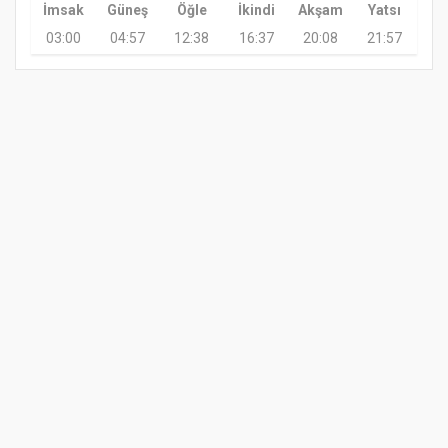
İmsak
Güneş
Öğle
İkindi
Akşam
Yatsı
03:00
04:57
12:38
16:37
20:08
21:57
GÜNDEM
TARIM
GÜNCEL
ASAYİŞ
SAĞLIK
SİYASET
TERME VIZYON GAZETESI 2020
Yazılım |
Onemsoft