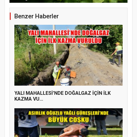
Benzer Haberler
YENİ PARTİ TERME İLÇE BAŞKANLIĞINDA
ÜYE KATILIM PROGRAMI
YALI MAHALLESİ’NDE DOĞALGAZ İÇİN İLK
KAZMA VU...