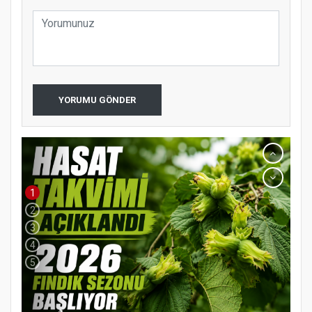
YORUMU GÖNDER
1
2
3
4
5