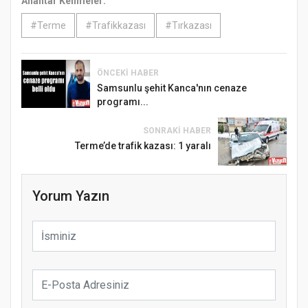
Anahtar Kelimeler:
#Terme
#Trafikkazası
#Tırkazası
ÖNCEKI HABER
Samsunlu şehit Kanca'nın cenaze
programı...
SONRAKI HABER
Terme’de trafik kazası: 1 yaralı
Yorum Yazın