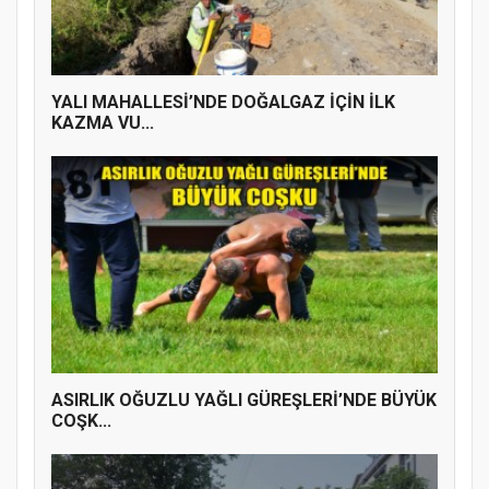
YALI MAHALLESİ’NDE DOĞALGAZ İÇİN İLK
KAZMA VU...
ASIRLIK OĞUZLU YAĞLI GÜREŞLERİ’NDE BÜYÜK
COŞK...