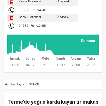
Samsun
İmsak
Güneş
Öğle
İkindi
Akşam
Yatsı
03:00
04:57
12:38
16:37
20:08
21:57
Ana Sayfa
GÜNCEL
Terme’de yoğun karda kayan tır makas