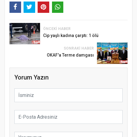
ÖNCEKI HABER
Cip yaşlı kadına çarptı: 1 ölü
SONRAKI HABER
OKAF'a Terme damgası
Yorum Yazın