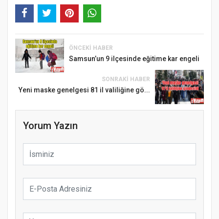
ÖNCEKI HABER
Samsun’un 9 ilçesinde eğitime kar engeli
SONRAKI HABER
Yeni maske genelgesi 81 il valiliğine gö...
Yorum Yazın