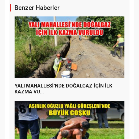
Benzer Haberler
YENİ PARTİ TERME İLÇE BAŞKANLIĞINDA
ÜYE KATILIM PROGRAMI
YALI MAHALLESİ’NDE DOĞALGAZ İÇİN İLK
KAZMA VU...