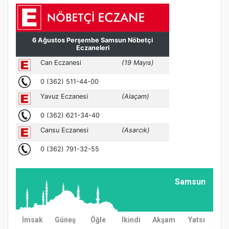
Samsun
İmsak
Güneş
Öğle
İkindi
Akşam
Yatsı