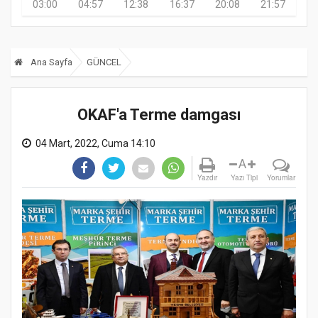
03:00
04:57
12:38
16:37
20:08
21:57
Ana Sayfa
GÜNCEL
OKAF'a Terme damgası
04 Mart, 2022, Cuma 14:10
A
Yazdır
Yazı Tipi
Yorumlar