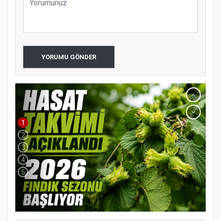
YORUMU GÖNDER
1
2
3
4
5