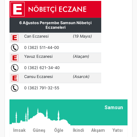
Samsun
İmsak
Güneş
Öğle
İkindi
Akşam
Yatsı