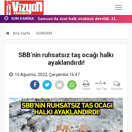
YALI MAHALLESİ’NDE DOĞALGAZ İÇİN İLK KAZ...
Samsun’da özel halk otobüsü devrildi: 21...
BAŞKAN ŞENOL KUL: “TERME'DE YOL YATIRIML...
SON DAKIKA:
FINDIK BAHÇESİNDE YANMIŞ HALDE ÖLÜ BULUN...
TERME MHP’DE KONGRE HEYECANI
Ana Sayfa
GÜNDEM
YALI MAHALLESİ’NDE DOĞALGAZ İÇİN İLK KAZ...
SBB’nin ruhsatsız taş ocağı halkı
ayaklandırdı!
10 Ağustos, 2022, Çarşamba 16:47
A
Yazdır
Yazı Tipi
Yorumlar