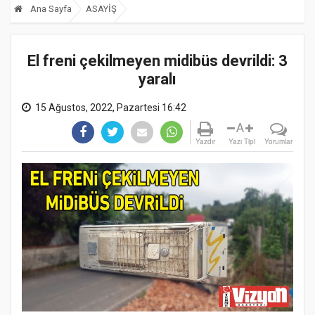
Ana Sayfa
ASAYİŞ
El freni çekilmeyen midibüs devrildi: 3
yaralı
15 Ağustos, 2022, Pazartesi 16:42
A
Yazdır
Yazı Tipi
Yorumlar