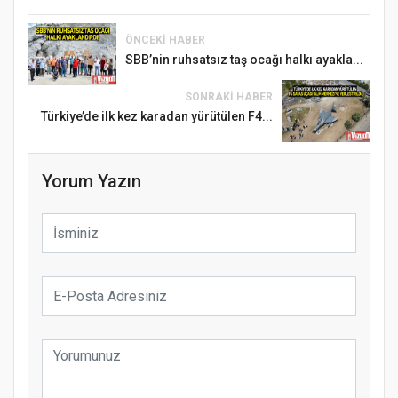
ÖNCEKI HABER
SBB’nin ruhsatsız taş ocağı halkı ayakla...
SONRAKI HABER
Türkiye’de ilk kez karadan yürütülen F4...
Yorum Yazın