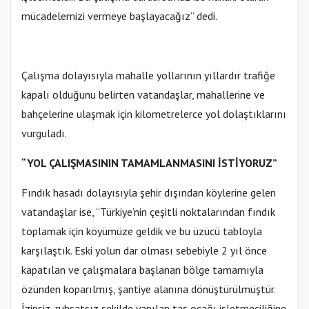
mücadelemizi vermeye başlayacağız” dedi.
Çalışma dolayısıyla mahalle yollarının yıllardır trafiğe
kapalı olduğunu belirten vatandaşlar, mahallerine ve
bahçelerine ulaşmak için kilometrelerce yol dolaştıklarını
vurguladı.
“YOL ÇALIŞMASININ TAMAMLANMASINI İSTİYORUZ”
Fındık hasadı dolayısıyla şehir dışından köylerine gelen
vatandaşlar ise, “Türkiye’nin çeşitli noktalarından fındık
toplamak için köyümüze geldik ve bu üzücü tabloyla
karşılaştık. Eski yolun dar olması sebebiyle 2 yıl önce
kapatılan ve çalışmalara başlanan bölge tamamıyla
özünden koparılmış, şantiye alanına dönüştürülmüştür.
İzinsiz, ruhsatsız şekilde yapılan taş ocağı işletmeciliğine