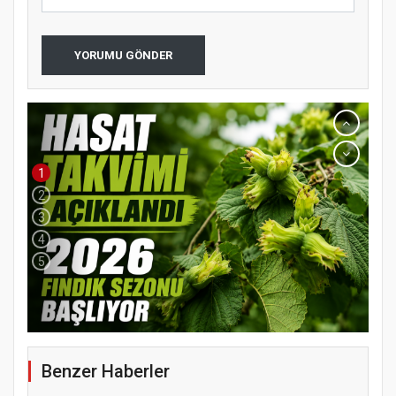
YORUMU GÖNDER
1
2
3
4
5
YENİ PARTİ TERME İLÇE BAŞKANLIĞINDA
ÜYE KATILIM PROGRAMI
Benzer Haberler