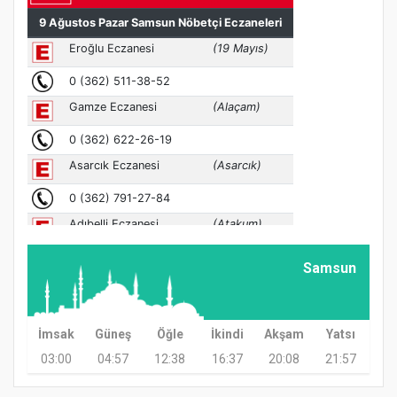
Samsun
İmsak
Güneş
Öğle
İkindi
Akşam
Yatsı
03:00
04:57
12:38
16:37
20:08
21:57