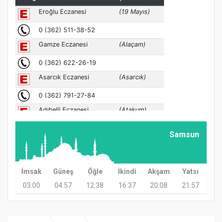
Samsun
İmsak
Güneş
Öğle
İkindi
Akşam
Yatsı
03:00
04:57
12:38
16:37
20:08
21:57