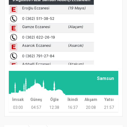
Samsun
İmsak
Güneş
Öğle
İkindi
Akşam
Yatsı
03:00
04:57
12:38
16:37
20:08
21:57