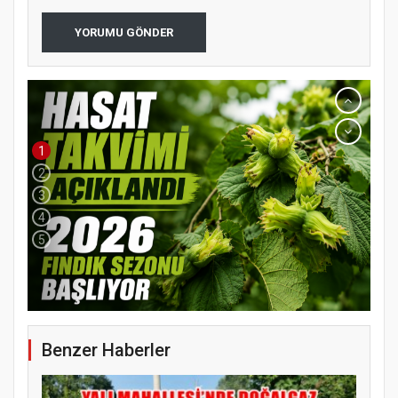
YORUMU GÖNDER
1
2
3
4
5
YENİ PARTİ TERME İLÇE BAŞKANLIĞINDA
ÜYE KATILIM PROGRAMI
Benzer Haberler