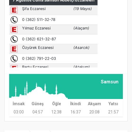
Samsun
İmsak
Güneş
Öğle
İkindi
Akşam
Yatsı
03:00
04:57
12:38
16:37
20:08
21:57