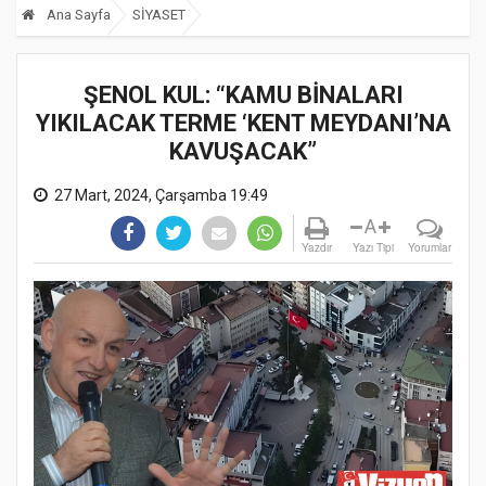
Ana Sayfa
SİYASET
ŞENOL KUL: “KAMU BİNALARI
YIKILACAK TERME ‘KENT MEYDANI’NA
KAVUŞACAK”
27 Mart, 2024, Çarşamba 19:49
A
Yazdır
Yazı Tipi
Yorumlar