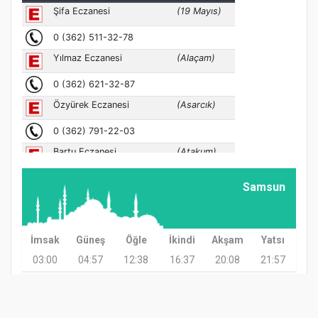
Samsun
İmsak
Güneş
Öğle
İkindi
Akşam
Yatsı
03:00
04:57
12:38
16:37
20:08
21:57