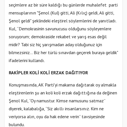
seçimlere az bir süre kaldığı bu günlerde muhalefet parti
mensuplarının "Şenol (Kul) gitti, Ali (Kılıç) geldi, Ali gitti,
Şenol geldi" şeklindeki eleştirel söylemlerini de yanıtladı.
Kul, “Demokrasinin savunucusu olduğunu söyleyenlere
soruyorum; demokraside rekabet ve yarış esas değil
midir? Tabi siz hiç yarışmadan aday olduğunuz için
bilmezsiniz… Biz her türlü sınavdan geçerek buraya geldik"
ifadelerini kullandı.
RAKİPLER KOLİ KOLİ ERZAK DAĞITIYOR
Konuşmasında, AK Parti'yi makarna dağıtarak oy almakla
eleştirenlerin şu an koli koli erzak dağıttığına da değinen
Şenol Kul, “Oy namustur. Kimse namusunu satmaz”
diyerek, kalabalığa, “Siz akıllı insanlarsınız. Kim ne
veriyorsa alın, oyu da hak edene verin” tavsiyesinde
bulundu.