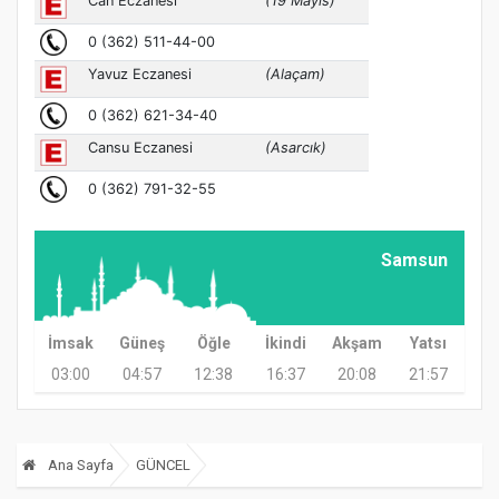
Samsun
İmsak
Güneş
Öğle
İkindi
Akşam
Yatsı
03:00
04:57
12:38
16:37
20:08
21:57
Ana Sayfa
GÜNCEL