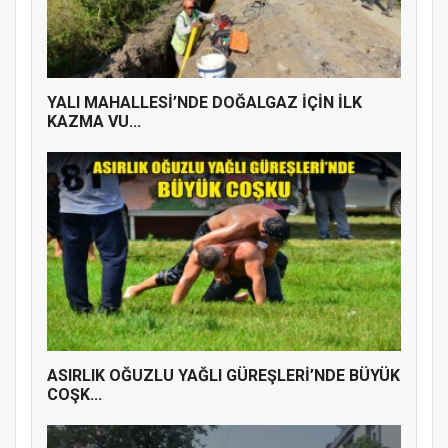
YENİ PARTİ TERME İLÇE BAŞKANLIĞINDA
ÜYE KATILIM PROGRAMI
YALI MAHALLESİ’NDE DOĞALGAZ İÇİN İLK
KAZMA VU...
ASIRLIK OĞUZLU YAĞLI GÜREŞLERİ’NDE BÜYÜK
COŞK...