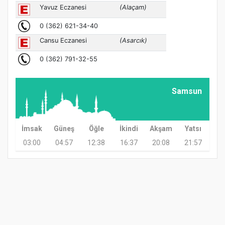
Samsun
İmsak
Güneş
Öğle
İkindi
Akşam
Yatsı
03:00
04:57
12:38
16:37
20:08
21:57