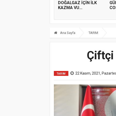
DOĞALGAZ İÇİN İLK
GÜ
KAZMA VU...
COŞ
Ana Sayfa
TARIM
Çiftç
22 Kasım, 2021, Pazartes
TARIM