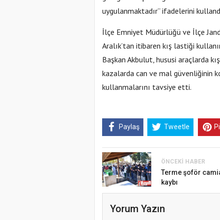
uygulanmaktadır” ifadelerini kulland
İlçe Emniyet Müdürlüğü ve İlçe Jand
Aralık’tan itibaren kış lastiği kulla
Başkan Akbulut, hususi araçlarda kı
kazalarda can ve mal güvenliğinin kor
kullanmalarını tavsiye etti.
Paylaş
Tweetle
P
ÖNCEKI HABER
Terme şoför camia
kaybı
Yorum Yazın