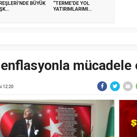
REŞLERİ’NDE BÜYÜK
“TERME'DE YOL
K...
YATIRIMLARIMI...
i enflasyonla mücadele 
i 12:20