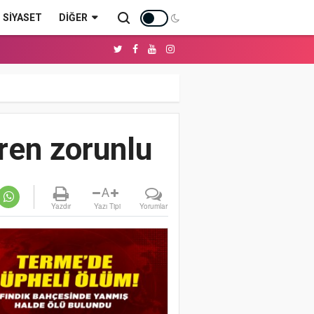
SİYASET
DIĞER
aren zorunlu
A
Yazdır
Yazı Tipi
Yorumlar