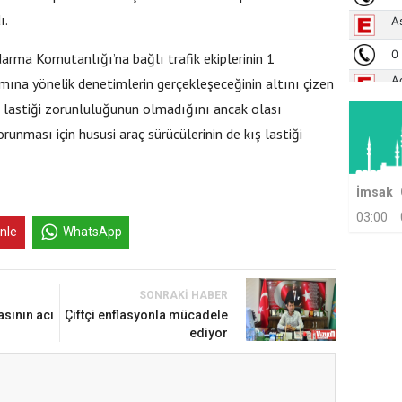
ı.
arma Komutanlığı’na bağlı trafik ekiplerinin 1
nımına yönelik denetimlerin gerçekleşeceğinin altını çizen
ş lastiği zorunluluğunun olmadığını ancak olası
unması için hususi araç sürücülerinin de kış lastiği
İmsak
03:00
inle
WhatsApp
SONRAKI HABER
sının acı
Çiftçi enflasyonla mücadele
ediyor