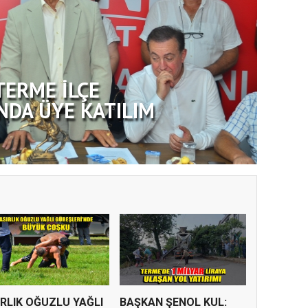
TERME İLÇE
NDA ÜYE KATILIM
IRLIK OĞUZLU YAĞLI
BAŞKAN ŞENOL KUL: