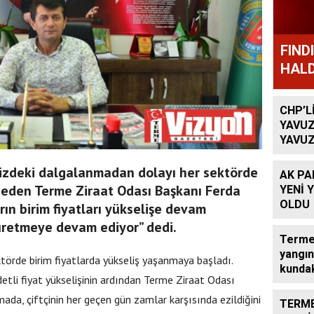
FIND
HALD
CHP’L
YAVUZ
YAVUZ
TEKRA
OLACA
izdeki dalgalanmadan dolayı her sektörde
AK PA
ydeden Terme Ziraat Odası Başkanı Ferda
YENİ 
OLDU
arın birim fiyatları yükselişe devam
 üretmeye devam ediyor” dedi.
Terme’
yangın
törde birim fiyatlarda yükseliş yaşanmaya başladı.
kundak
etli fiyat yükselişinin ardından Terme Ziraat Odası
da, çiftçinin her geçen gün zamlar karşısında ezildiğini
TERME