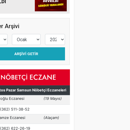
LDİ
r Arşivi
ARŞIVI GETIR