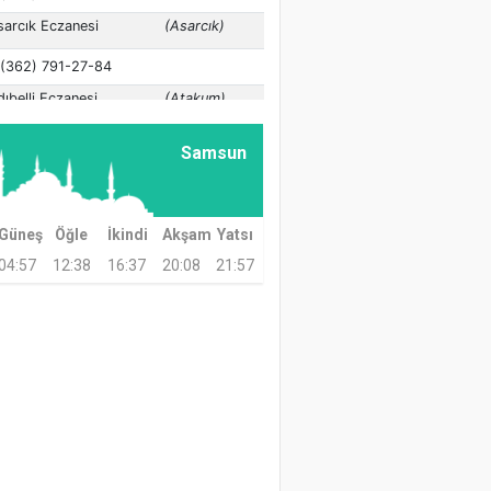
Samsun
Güneş
Öğle
İkindi
Akşam
Yatsı
04:57
12:38
16:37
20:08
21:57