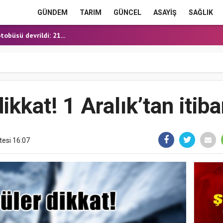
E HEYECANI
GÜNDEM
TARIM
GÜNCEL
ASAYİŞ
SAĞLIK
OĞALGAZ İÇİN İLK KAZ...
obüsü devrildi: 21...
ERME'DE YOL YATIRIML...
ANMIŞ HALDE ÖLÜ BULUN...
E HEYECANI
OĞALGAZ İÇİN İLK KAZ...
ikkat! 1 Aralık’tan itib
tesi 16:07