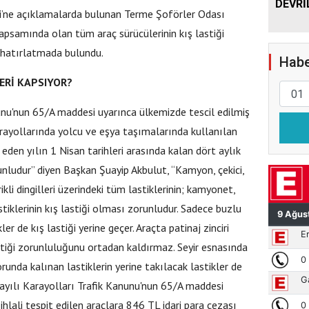
DEVRİ
si’ne açıklamalarda bulunan Terme Şoförler Odası
psamında olan tüm araç sürücülerinin kış lastiği
hatırlatmada bulundu.
Habe
ERİ KAPSIYOR?
unu'nun 65/A maddesi uyarınca ülkemizde tescil edilmiş
arayollarında yolcu ve eşya taşımalarında kullanılan
p eden yılın 1 Nisan tarihleri arasında kalan dört aylık
nludur” diyen Başkan Şuayip Akbulut, “Kamyon, çekici,
kli dingilleri üzerindeki tüm lastiklerinin; kamyonet,
tiklerinin kış lastiği olması zorunludur. Sadece buzlu
ler de kış lastiği yerine geçer. Araçta patinaj zinciri
tiği zorunluluğunu ortadan kaldırmaz. Seyir esnasında
runda kalınan lastiklerin yerine takılacak lastikler de
sayılı Karayolları Trafik Kanunu'nun 65/A maddesi
ihlali tespit edilen araçlara 846 TL idari para cezası