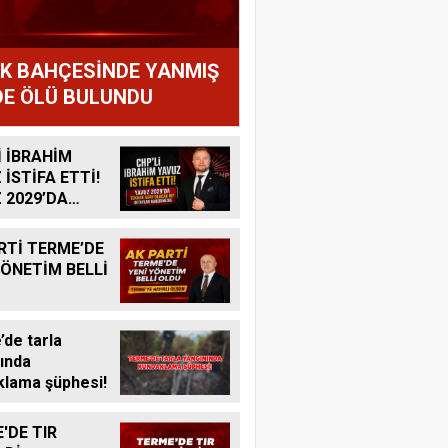
IK BAHÇESİNDE YANMIŞ
E ÖLÜ BULUNDU
İ İBRAHİM
 İSTİFA ETTİ!
 2029’DA
R ADAY
K MI?
RTİ TERME’DE
YÖNETİM BELLİ
de tarla
ında
lama şüphesi!
'DE TIR