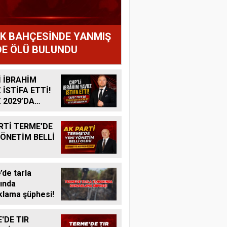
IK BAHÇESİNDE YANMIŞ
E ÖLÜ BULUNDU
İ İBRAHİM
 İSTİFA ETTİ!
 2029’DA
R ADAY
K MI?
RTİ TERME’DE
YÖNETİM BELLİ
de tarla
ında
lama şüphesi!
'DE TIR