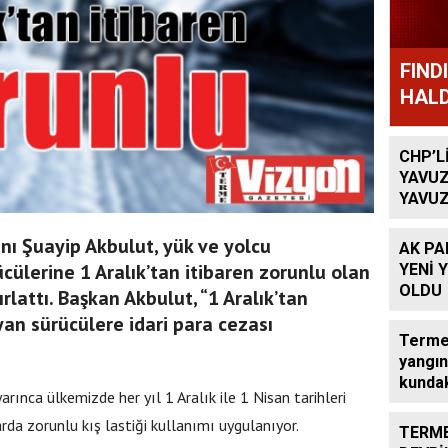
FIND
HALD
CHP’L
YAVUZ
YAVUZ
TEKRA
OLACA
nı Şuayip Akbulut, yük ve yolcu
AK PA
ücülerine 1 Aralık’tan itibaren zorunlu olan
YENİ 
OLDU
ırlattı. Başkan Akbulut, “1 Aralık’tan
yan sürücülere idari para cezası
Terme’
yangın
kundak
rınca ülkemizde her yıl 1 Aralık ile 1 Nisan tarihleri
rda zorunlu kış lastiği kullanımı uygulanıyor.
TERME