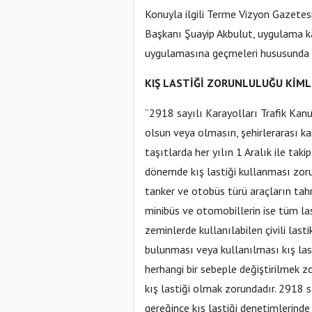
Konuyla ilgili Terme Vizyon Gazete
Başkanı Şuayip Akbulut, uygulama ka
uygulamasına geçmeleri hususunda 
KIŞ LASTİĞİ ZORUNLULUĞU KİML
“2918 sayılı Karayolları Trafik Kan
olsun veya olmasın, şehirlerarası k
taşıtlarda her yılın 1 Aralık ile taki
dönemde kış lastiği kullanması zoru
tanker ve otobüs türü araçların tahri
minibüs ve otomobillerin ise tüm las
zeminlerde kullanılabilen çivili lastik
bulunması veya kullanılması kış las
herhangi bir sebeple değiştirilmek zo
kış lastiği olmak zorundadır. 2918 
gereğince kış lastiği denetimlerinde 