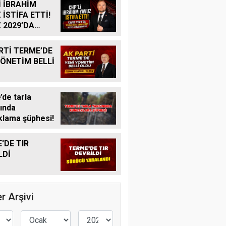
İ İBRAHİM
 İSTİFA ETTİ!
 2029’DA
R ADAY
K MI?
RTİ TERME’DE
YÖNETİM BELLİ
de tarla
ında
lama şüphesi!
'DE TIR
LDİ
r Arşivi