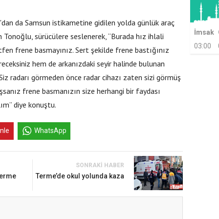
'dan da Samsun istikametine gidilen yolda günlük araç
İmsak
en Tonoğlu, sürücülere seslenerek, “Burada hız ihlali
03:00
fen frene basmayınız. Sert şekilde frene bastığınız
eceksiniz hem de arkanızdaki seyir halinde bulunan
 Siz radarı görmeden önce radar cihazı zaten sizi görmüş
ışsanız frene basmanızın size herhangi bir faydası
lım” diye konuştu.
inle
WhatsApp
SONRAKI HABER
Terme
Terme’de okul yolunda kaza