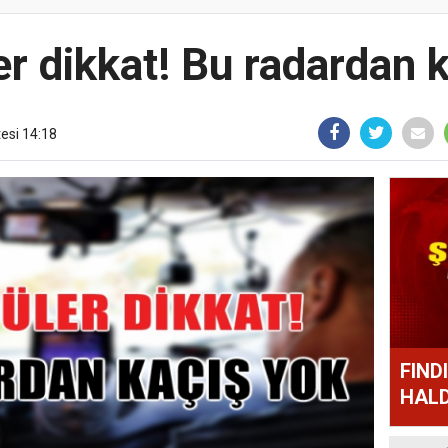
r dikkat! Bu radardan 
tesi 14:18
FIND
HALD