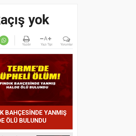
kaçış yok
A
Yazdır
Yazı Tipi
Yorumlar
IK BAHÇESİNDE YANMIŞ
E ÖLÜ BULUNDU