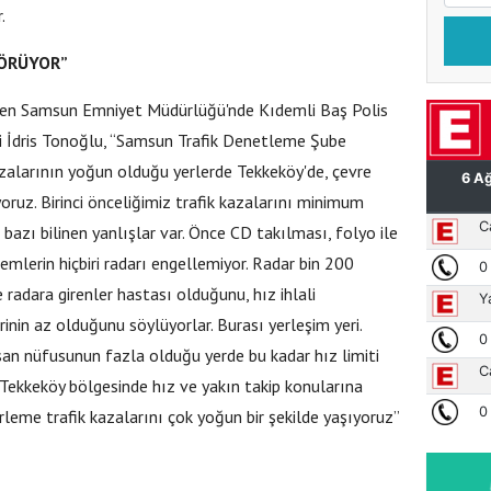
.
GÖRÜYOR”
eren Samsun Emniyet Müdürlüğü'nde Kıdemli Baş Polis
 İdris Tonoğlu, “Samsun Trafik Denetleme Şube
azalarının yoğun olduğu yerlerde Tekkeköy'de, çevre
ruz. Birinci önceliğimiz trafik kazalarını minimum
bazı bilinen yanlışlar var. Önce CD takılması, folyo ile
emlerin hiçbiri radarı engellemiyor. Radar bin 200
 radara girenler hastası olduğunu, hız ihlali
inin az olduğunu söylüyorlar. Burası yerleşim yeri.
nsan nüfusunun fazla olduğu yerde bu kadar hız limiti
e Tekkeköy bölgesinde hız ve yakın takip konularına
irleme trafik kazalarını çok yoğun bir şekilde yaşıyoruz”