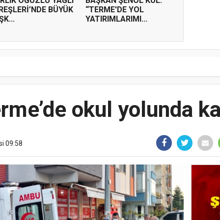
IRLIK OĞUZLU YAĞLI
BAŞKAN ŞENOL KUL:
REŞLERİ’NDE BÜYÜK
“TERME'DE YOL
K...
YATIRIMLARIMI...
rme’de okul yolunda k
si 09:58