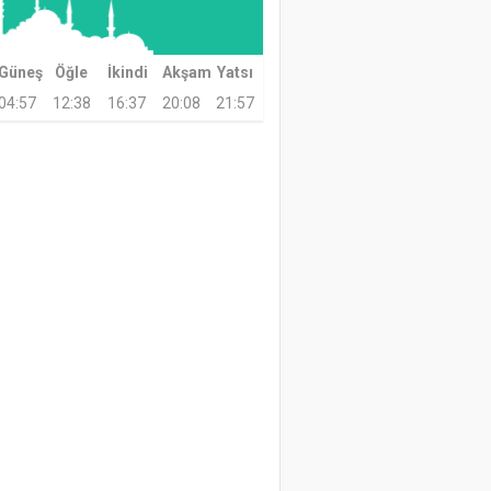
Güneş
Öğle
İkindi
Akşam
Yatsı
04:57
12:38
16:37
20:08
21:57