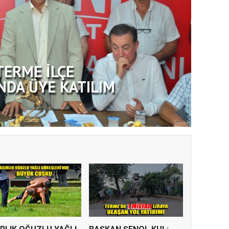
TERME İLÇE
NDA ÜYE KATILIM