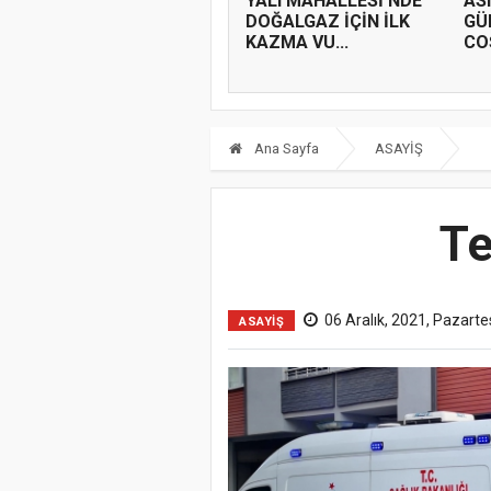
YALI MAHALLESİ’NDE
AS
DOĞALGAZ İÇİN İLK
GÜ
KAZMA VU...
COŞ
Ana Sayfa
ASAYİŞ
Te
06 Aralık, 2021, Pazarte
ASAYİŞ