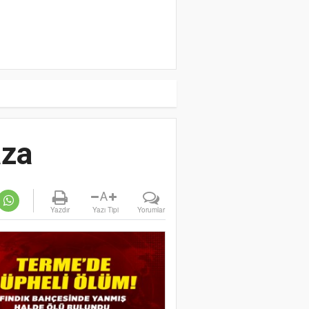
aza
A
Yazdır
Yazı Tipi
Yorumlar