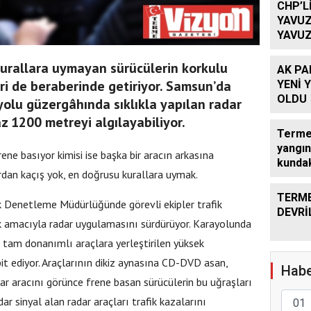
CHP’L
YAVUZ
YAVUZ
TEKRA
OLACA
kurallara uymayan sürücülerin korkulu
AK PA
eri de beraberinde getiriyor. Samsun’da
YENİ 
OLDU
olu güzergâhında sıklıkla yapılan radar
z 1200 metreyi algılayabiliyor.
Terme’
yangın
ene basıyor kimisi ise başka bir aracın arkasına
kundak
rdan kaçış yok, en doğrusu kurallara uymak.
TERME
 Denetleme Müdürlüğünde görevli ekipler trafik
DEVRİ
 amacıyla radar uygulamasını sürdürüyor. Karayolunda
er tam donanımlı araçlara yerleştirilen yüksek
t ediyor. Araçlarının dikiz aynasına CD-DVD asan,
Habe
ar aracını görünce frene basan sürücülerin bu uğraşları
ar sinyal alan radar araçları trafik kazalarını