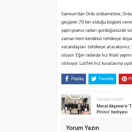
Samsun'dan Ordu istikametine, Ordu
geçişinin 70 bin olduğu bilgisini ver
yaptıysanız radarı gördüğünüzde lüt
zaman hem kendinizi tehlikeye düşür
vatandaşları tehlikeye atacaksınız.
oluyor. Eğer radarda hız ihlali yapm
olmuyor. Lütfen hız kurallarına uya
Paylaş
Tweetle
P
ÖNCEKI HABER
Meral Akşener’e ‘
Pirinci’ hediyesi
Yorum Yazın