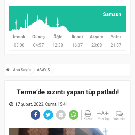
Samsun
İmsak
Güneş
Öğle
İkindi
Akşam
Yatsı
03:00
04:57
12:38
16:37
20:08
21:57
Ana Sayfa
ASAYİŞ
Terme’de sızıntı yapan tüp patladı!
17 Şubat, 2023, Cuma 15:41
A
Yazdır
Yazı Tipi
Yorumlar