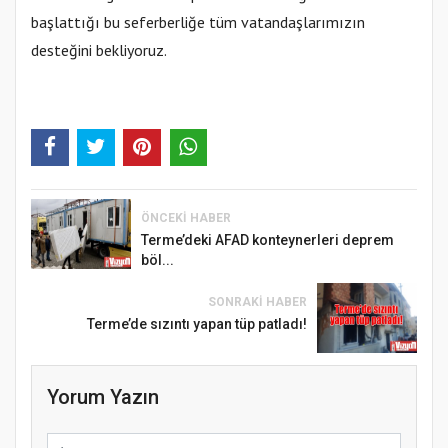
başlattığı bu seferberliğe tüm vatandaşlarımızın
desteğini bekliyoruz.
ÖNCEKI HABER
Terme’deki AFAD konteynerleri deprem
böl...
SONRAKI HABER
Terme’de sızıntı yapan tüp patladı!
Yorum Yazın