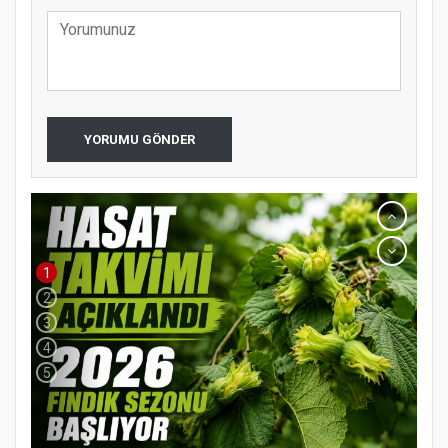
YORUMU GÖNDER
1
2
3
4
5