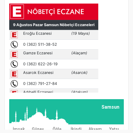
Samsun
İmsak
Güneş
Öğle
İkindi
Akşam
Yatsı