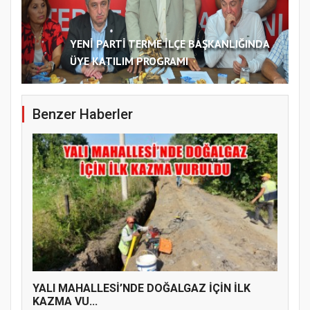
YENİ PARTİ TERME İLÇE BAŞKANLIĞINDA
ÜYE KATILIM PROGRAMI
Benzer Haberler
YALI MAHALLESİ’NDE DOĞALGAZ İÇİN İLK
KAZMA VU...