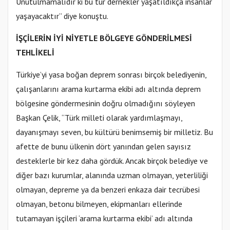
Unutulmamalıdır ki bu tür dernekler yaşatıldıkça insanlar
yaşayacaktır” diye konuştu.
İŞÇİLERİN İYİ NİYETLE BÖLGEYE GÖNDERİLMESİ
TEHLİKELİ
Türkiye’yi yasa boğan deprem sonrası birçok belediyenin,
çalışanlarını arama kurtarma ekibi adı altında deprem
bölgesine göndermesinin doğru olmadığını söyleyen
Başkan Çelik, “Türk milleti olarak yardımlaşmayı,
dayanışmayı seven, bu kültürü benimsemiş bir milletiz. Bu
afette de bunu ülkenin dört yanından gelen sayısız
desteklerle bir kez daha gördük. Ancak birçok belediye ve
diğer bazı kurumlar, alanında uzman olmayan, yeterliliği
olmayan, depreme ya da benzeri enkaza dair tecrübesi
olmayan, betonu bilmeyen, ekipmanları ellerinde
tutamayan işçileri ‘arama kurtarma ekibi’ adı altında