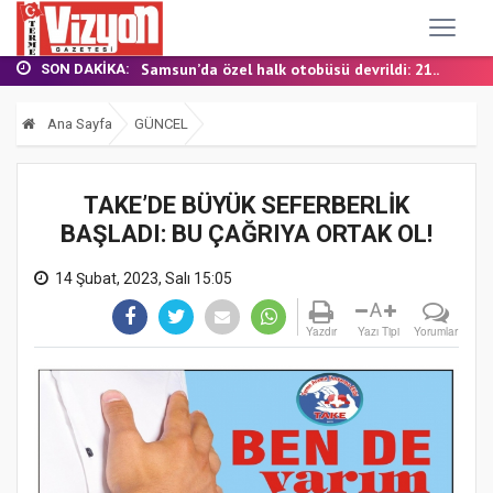
TERME MHP’DE KONGRE HEYECANI
YALI MAHALLESİ’NDE DOĞALGAZ İÇİN İLK KAZ...
Samsun’da özel halk otobüsü devrildi: 21...
SON DAKIKA:
BAŞKAN ŞENOL KUL: “TERME'DE YOL YATIRIML...
FINDIK BAHÇESİNDE YANMIŞ HALDE ÖLÜ BULUN...
Ana Sayfa
GÜNCEL
TERME MHP’DE KONGRE HEYECANI
YALI MAHALLESİ’NDE DOĞALGAZ İÇİN İLK KAZ...
TAKE’DE BÜYÜK SEFERBERLİK
BAŞLADI: BU ÇAĞRIYA ORTAK OL!
14 Şubat, 2023, Salı 15:05
A
Yazdır
Yazı Tipi
Yorumlar