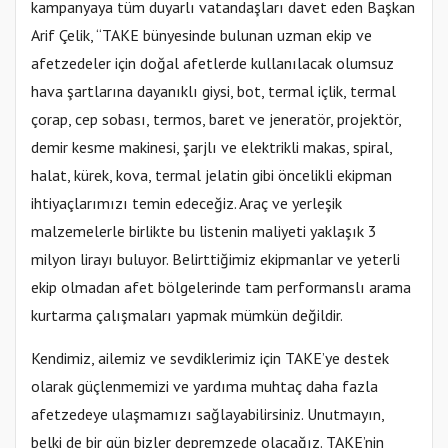
kampanyaya tüm duyarlı vatandaşları davet eden Başkan
Arif Çelik, “TAKE bünyesinde bulunan uzman ekip ve
afetzedeler için doğal afetlerde kullanılacak olumsuz
hava şartlarına dayanıklı giysi, bot, termal içlik, termal
çorap, cep sobası, termos, baret ve jeneratör, projektör,
demir kesme makinesi, şarjlı ve elektrikli makas, spiral,
halat, kürek, kova, termal jelatin gibi öncelikli ekipman
ihtiyaçlarımızı temin edeceğiz. Araç ve yerleşik
malzemelerle birlikte bu listenin maliyeti yaklaşık 3
milyon lirayı buluyor. Belirttiğimiz ekipmanlar ve yeterli
ekip olmadan afet bölgelerinde tam performanslı arama
kurtarma çalışmaları yapmak mümkün değildir.
Kendimiz, ailemiz ve sevdiklerimiz için TAKE’ye destek
olarak güçlenmemizi ve yardıma muhtaç daha fazla
afetzedeye ulaşmamızı sağlayabilirsiniz. Unutmayın,
belki de bir gün bizler depremzede olacağız. TAKE’nin