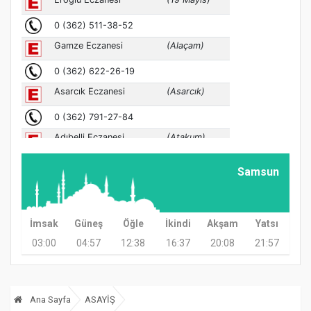
Samsun
İmsak
Güneş
Öğle
İkindi
Akşam
Yatsı
03:00
04:57
12:38
16:37
20:08
21:57
Ana Sayfa
ASAYİŞ