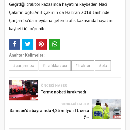
Geçirdiği traktör kazasında hayatını kaybeden Naci
Çakır’ın oğlu Anıl Çakır’ın da Haziran 2018 tarihinde
Çarşamba’da meydana gelen trafik kazasında hayatını
kaybettiği öğrenildi.
Anahtar Kelimeler:
#çarşamba
#trafikkazası
#traktör
#ölü
ÖNCEKI HABER
Terme nöbeti bırakmadı
SONRAKI HABER
Samsun'da bayramda 4,25 milyon TL ceza
y...