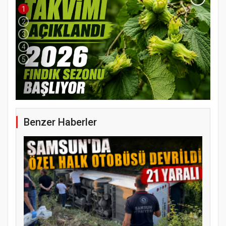
1
2
3
4
5
Benzer Haberler
YENİ PARTİ TERME İLÇE BAŞKANLIĞINDA
ÜYE KATILIM PROGRAMI