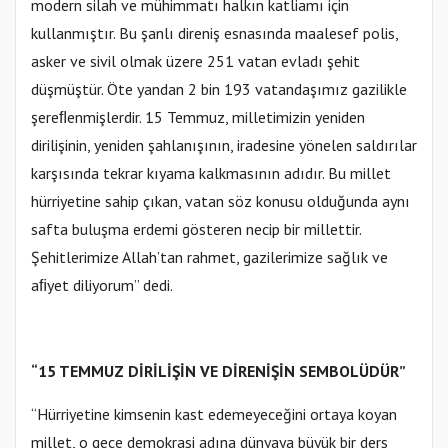
modern silah ve mühimmatı halkın katliamı için
kullanmıştır. Bu şanlı direniş esnasında maalesef polis,
asker ve sivil olmak üzere 251 vatan evladı şehit
düşmüştür. Öte yandan 2 bin 193 vatandaşımız gazilikle
şereﬂenmişlerdir. 15 Temmuz, milletimizin yeniden
dirilişinin, yeniden şahlanışının, iradesine yönelen saldırılar
karşısında tekrar kıyama kalkmasının adıdır. Bu millet
hürriyetine sahip çıkan, vatan söz konusu olduğunda aynı
safta buluşma erdemi gösteren necip bir millettir.
Şehitlerimize Allah’tan rahmet, gazilerimize sağlık ve
aﬁyet diliyorum” dedi.
“15 TEMMUZ DİRİLİŞİN VE DİRENİŞİN SEMBOLÜDÜR”
“Hürriyetine kimsenin kast edemeyeceğini ortaya koyan
millet, o gece demokrasi adına dünyaya büyük bir ders