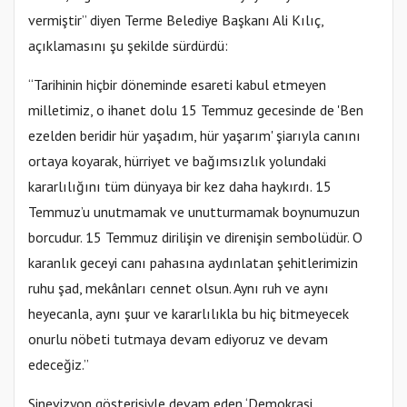
vermiştir” diyen Terme Belediye Başkanı Ali Kılıç,
açıklamasını şu şekilde sürdürdü:
“Tarihinin hiçbir döneminde esareti kabul etmeyen
milletimiz, o ihanet dolu 15 Temmuz gecesinde de 'Ben
ezelden beridir hür yaşadım, hür yaşarım' şiarıyla canını
ortaya koyarak, hürriyet ve bağımsızlık yolundaki
kararlılığını tüm dünyaya bir kez daha haykırdı. 15
Temmuz’u unutmamak ve unutturmamak boynumuzun
borcudur. 15 Temmuz dirilişin ve direnişin sembolüdür. O
karanlık geceyi canı pahasına aydınlatan şehitlerimizin
ruhu şad, mekânları cennet olsun. Aynı ruh ve aynı
heyecanla, aynı şuur ve kararlılıkla bu hiç bitmeyecek
onurlu nöbeti tutmaya devam ediyoruz ve devam
edeceğiz.”
Sinevizyon gösterisiyle devam eden ‘Demokrasi