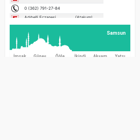
Samsun
İmsak
Güneş
Öğle
İkindi
Akşam
Yatsı
03:00
04:57
12:38
16:37
20:08
21:57