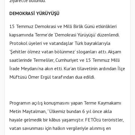
ziyarette bulundu.
DEMOKRASİ YÜRÜYÜŞÜ
15 Temmuz Demokrasi ve Milli Birlik Günü etkinlikleri
kapsamında Terme’de ‘Demokrasi Yürüyüşü’ düzenlendi.
Protokol üyeleri ve vatandaşlar Türk bayraklarıyla
‘Şehitler ölmez vatan bölünmez’ sloganları attı. Akşam
saatlerinde Termeliler, Cumhuriyet ve 15 Temmuz Milli
İrade Meydanı’na akın etti. Kur’an tilavetinin ardından İlçe
Müftüsü Ömer Ergül tarafından dua edildi.
Programın açılış konuşmasını yapan Terme Kaymakamı
Metin Maytalman, “Ülkemiz bundan 6 yıl önce akla
hayale gelmedik bir kâbus yaşamıştır. FETÖ’cü teröristler,
vatan savunması için halkın vergileriyle alınmış en