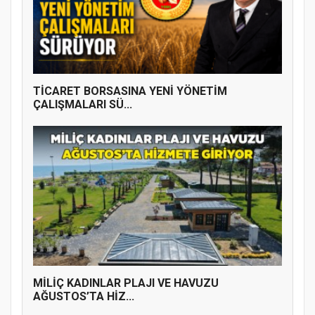
YENİ PARTİ TERME İLÇE BAŞKANLIĞINDA
ÜYE KATILIM PROGRAMI
TİCARET BORSASINA YENİ YÖNETİM
ÇALIŞMALARI SÜ...
MİLİÇ KADINLAR PLAJI VE HAVUZU
AĞUSTOS’TA HİZ...