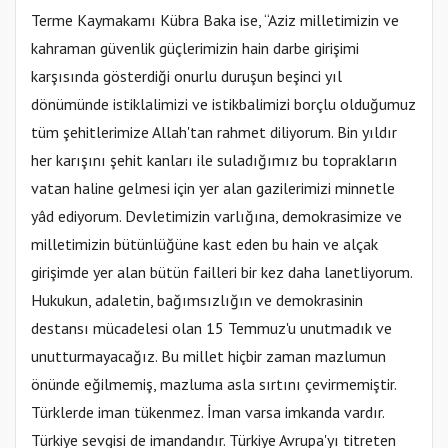
Terme Kaymakamı Kübra Baka ise, “Aziz milletimizin ve
kahraman güvenlik güçlerimizin hain darbe girişimi
karşısında gösterdiği onurlu duruşun beşinci yıl
dönümünde istiklalimizi ve istikbalimizi borçlu olduğumuz
tüm şehitlerimize Allah'tan rahmet diliyorum. Bin yıldır
her karışını şehit kanları ile suladığımız bu toprakların
vatan haline gelmesi için yer alan gazilerimizi minnetle
yâd ediyorum. Devletimizin varlığına, demokrasimize ve
milletimizin bütünlüğüne kast eden bu hain ve alçak
girişimde yer alan bütün failleri bir kez daha lanetliyorum.
Hukukun, adaletin, bağımsızlığın ve demokrasinin
destansı mücadelesi olan 15 Temmuz'u unutmadık ve
unutturmayacağız. Bu millet hiçbir zaman mazlumun
önünde eğilmemiş, mazluma asla sırtını çevirmemiştir.
Türklerde iman tükenmez. İman varsa imkanda vardır.
Türkiye sevgisi de imandandır. Türkiye Avrupa'yı titreten