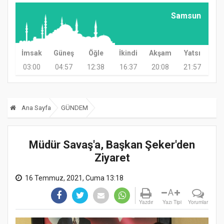
Samsun
İmsak
Güneş
Öğle
İkindi
Akşam
Yatsı
03:00
04:57
12:38
16:37
20:08
21:57
Ana Sayfa
GÜNDEM
Müdür Savaş'a, Başkan Şeker'den
Ziyaret
16 Temmuz, 2021, Cuma 13:18
A
Yazdır
Yazı Tipi
Yorumlar