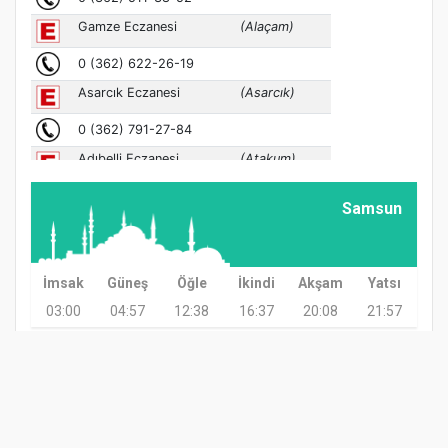
Samsun
İmsak
Güneş
Öğle
İkindi
Akşam
Yatsı
03:00
04:57
12:38
16:37
20:08
21:57