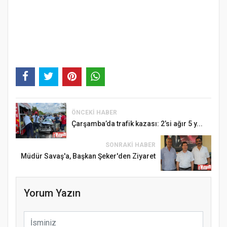
ÖNCEKI HABER
Çarşamba’da trafik kazası: 2’si ağır 5 y...
SONRAKI HABER
Müdür Savaş'a, Başkan Şeker'den Ziyaret
Yorum Yazın