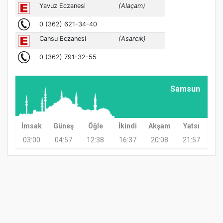
Samsun
İmsak
Güneş
Öğle
İkindi
Akşam
Yatsı
03:00
04:57
12:38
16:37
20:08
21:57