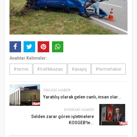
Anahtar Kelimeler:
#terme
#trafikkazası
#asayiş
#termehaber
ÖNCEKI HABER
Yaratılış olarak gelen canlı, insan olar...
SONRAKI HABER
Selden zarar gören işletmelere
KOSGEB’te...