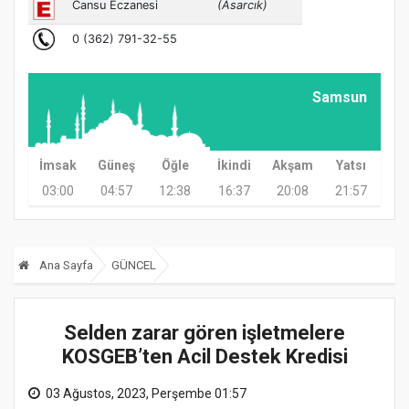
Samsun
İmsak
Güneş
Öğle
İkindi
Akşam
Yatsı
03:00
04:57
12:38
16:37
20:08
21:57
Ana Sayfa
GÜNCEL
Selden zarar gören işletmelere
KOSGEB’ten Acil Destek Kredisi
03 Ağustos, 2023, Perşembe 01:57