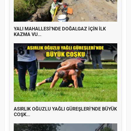
YENİ PARTİ TERME İLÇE BAŞKANLIĞINDA
ÜYE KATILIM PROGRAMI
YALI MAHALLESİ’NDE DOĞALGAZ İÇİN İLK
KAZMA VU...
ASIRLIK OĞUZLU YAĞLI GÜREŞLERİ’NDE BÜYÜK
COŞK...