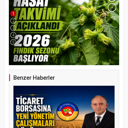
1
2
3
4
5
Benzer Haberler
YENİ PARTİ TERME İLÇE BAŞKANLIĞINDA