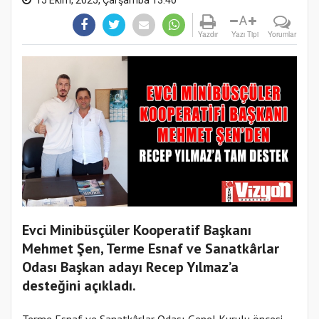
A
Yazdır
Yazı Tipi
Yorumlar
Evci Minibüsçüler Kooperatif Başkanı
Mehmet Şen, Terme Esnaf ve Sanatkârlar
Odası Başkan adayı Recep Yılmaz’a
desteğini açıkladı.
Terme Esnaf ve Sanatkârlar Odası Genel Kurulu öncesi