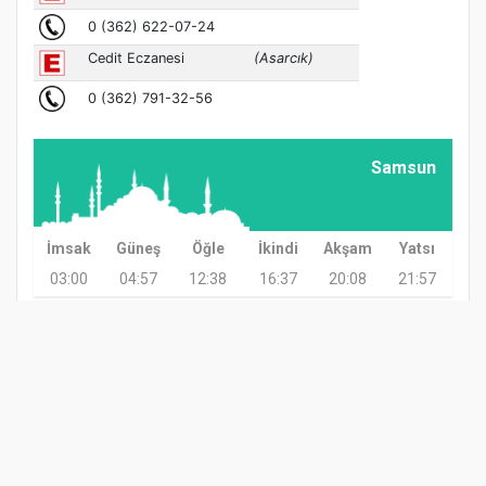
Samsun
İmsak
Güneş
Öğle
İkindi
Akşam
Yatsı
03:00
04:57
12:38
16:37
20:08
21:57