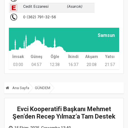
Samsun
İmsak
Güneş
Öğle
İkindi
Akşam
Yatsı
03:00
04:57
12:38
16:37
20:08
21:57
Ana Sayfa
GÜNDEM
Evci Kooperatifi Başkanı Mehmet
Şen’den Recep Yılmaz’a Tam Destek
15 Ekim, 2025, Çarşamba 13:40