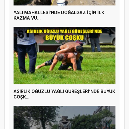
YALI MAHALLESİ’NDE DOĞALGAZ İÇİN İLK
KAZMA VU...
ASIRLIK OĞUZLU YAĞLI GÜREŞLERİ’NDE BÜYÜK
COŞK...