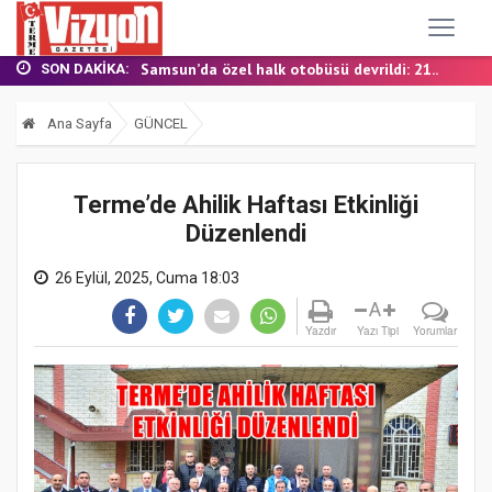
TERME MHP’DE KONGRE HEYECANI
YALI MAHALLESİ’NDE DOĞALGAZ İÇİN İLK KAZ...
Samsun’da özel halk otobüsü devrildi: 21...
SON DAKIKA:
BAŞKAN ŞENOL KUL: “TERME'DE YOL YATIRIML...
FINDIK BAHÇESİNDE YANMIŞ HALDE ÖLÜ BULUN...
Ana Sayfa
GÜNCEL
TERME MHP’DE KONGRE HEYECANI
YALI MAHALLESİ’NDE DOĞALGAZ İÇİN İLK KAZ...
Terme’de Ahilik Haftası Etkinliği
Düzenlendi
26 Eylül, 2025, Cuma 18:03
A
Yazdır
Yazı Tipi
Yorumlar