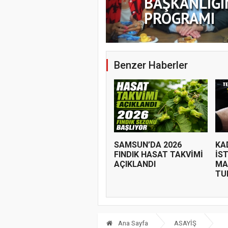
BAŞKANLIĞI
PROGRAMI
Benzer Haberler
SAMSUN’DA 2026
KA
FINDIK HASAT TAKVİMİ
İS
AÇIKLANDI
MA
TUR
Ana Sayfa
ASAYİŞ