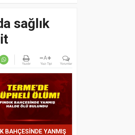
da sağlık
it
A
Yazdır
Yazı Tipi
Yorumlar
IK BAHÇESİNDE YANMIŞ