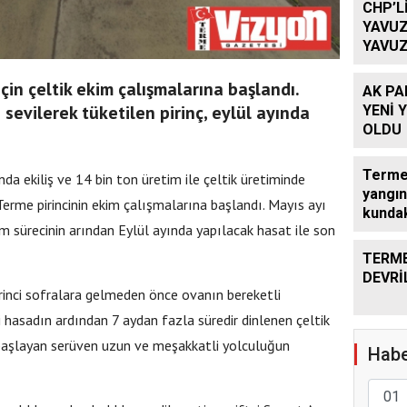
CHP’L
YAVUZ
YAVUZ
TEKRA
OLACA
çin çeltik ekim çalışmalarına başlandı.
AK PA
 sevilerek tüketilen pirinç, eylül ayında
YENİ 
OLDU
Terme’
a ekiliş ve 14 bin ton üretim ile çeltik üretiminde
yangın
erme pirincinin ekim çalışmalarına başlandı. Mayıs ayı
kundak
im sürecinin arından Eylül ayında yapılacak hasat ile son
TERME
DEVRİ
irinci sofralara gelmeden önce ovanın bereketli
 hasadın ardından 7 aydan fazla süredir dinlenen çeltik
 başlayan serüven uzun ve meşakkatli yolculuğun
Habe