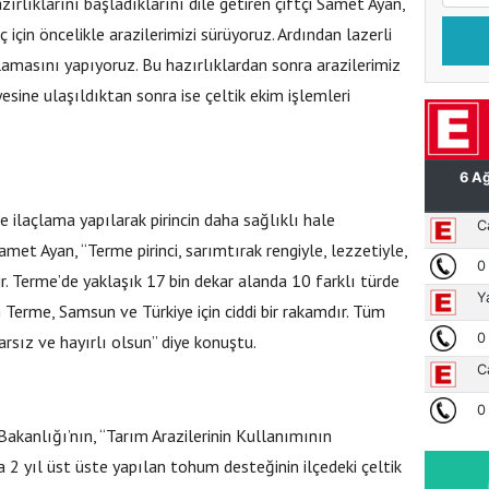
zırlıklarını başladıklarını dile getiren çiftçi Samet Ayan,
 için öncelikle arazilerimizi sürüyoruz. Ardından lazerli
lamasını yapıyoruz. Bu hazırlıklardan sonra arazilerimiz
yesine ulaşıldıktan sonra ise çeltik ekim işlemleri
 ilaçlama yapılarak pirincin daha sağlıklı hale
met Ayan, “Terme pirinci, sarımtırak rengiyle, lezzetiyle,
ir. Terme’de yaklaşık 17 bin dekar alanda 10 farklı türde
 Terme, Samsun ve Türkiye için ciddi bir rakamdır. Tüm
rarsız ve hayırlı olsun” diye konuştu.
akanlığı’nın, “Tarım Arazilerinin Kullanımının
a 2 yıl üst üste yapılan tohum desteğinin ilçedeki çeltik