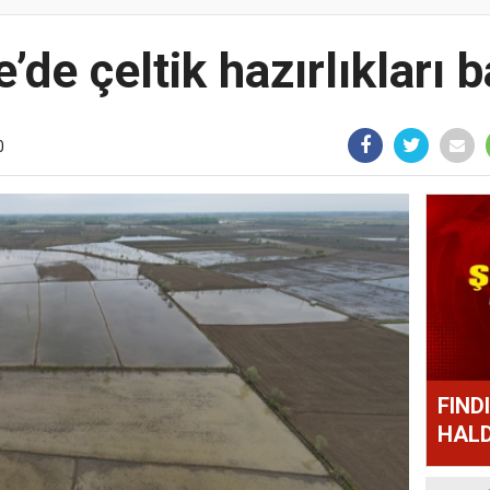
’de çeltik hazırlıkları b
0
FIND
HALD