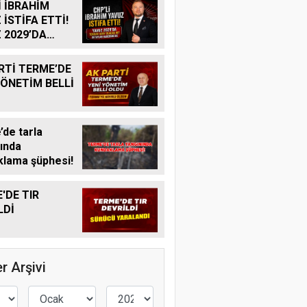
İ İBRAHİM
 İSTİFA ETTİ!
 2029’DA
R ADAY
K MI?
RTİ TERME’DE
YÖNETİM BELLİ
de tarla
ında
lama şüphesi!
'DE TIR
LDİ
r Arşivi