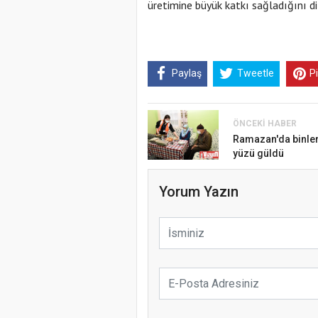
üretimine büyük katkı sağladığını dil
Paylaş
Tweetle
P
ÖNCEKI HABER
Ramazan'da binler
yüzü güldü
Yorum Yazın