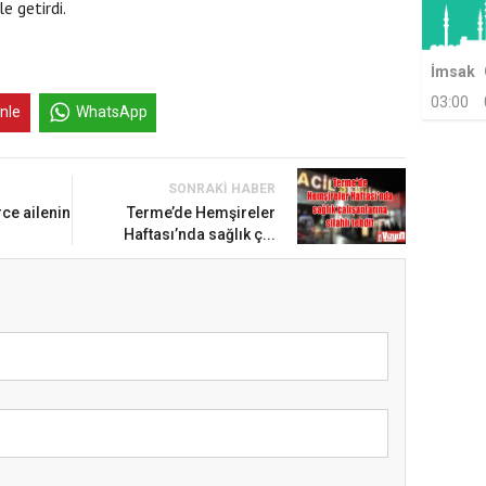
e getirdi.
İmsak
03:00
inle
WhatsApp
SONRAKI HABER
ce ailenin
Terme’de Hemşireler
Haftası’nda sağlık ç...