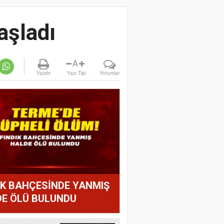
aşladı
A
Yazdır
Yazı Tipi
Yorumlar
IK BAHÇESİNDE YANMIŞ
E ÖLÜ BULUNDU