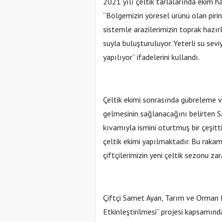
2021 yılı çeltik tarlalarında ekim ha
“Bölgemizin yöresel ürünü olan pirinç
sistemle arazilerimizin toprak hazır
suyla buluşturuluyor. Yeterli su sevi
yapılıyor” ifadelerini kullandı.
Çeltik ekimi sonrasında gübreleme ve
gelmesinin sağlanacağını belirten Sa
kıvamıyla ismini oturtmuş bir çeşitt
çeltik ekimi yapılmaktadır. Bu rakam
çiftçilerimizin yeni çeltik sezonu za
Çiftçi Samet Ayan, Tarım ve Orman B
Etkinleştirilmesi” projesi kapsamınd