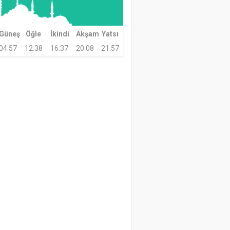
Güneş
Öğle
İkindi
Akşam
Yatsı
04:57
12:38
16:37
20:08
21:57