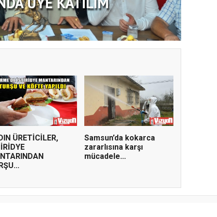
NDA ÜYE KATILIM
DIN ÜRETİCİLER,
Samsun’da kokarca
TİRİDYE
zararlısına karşı
NTARINDAN
mücadele...
ŞU...