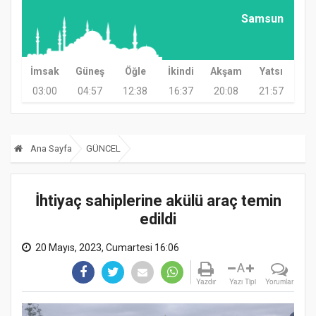
Samsun
İmsak
Güneş
Öğle
İkindi
Akşam
Yatsı
03:00
04:57
12:38
16:37
20:08
21:57
Ana Sayfa
GÜNCEL
İhtiyaç sahiplerine akülü araç temin
edildi
20 Mayıs, 2023, Cumartesi 16:06
A
Yazdır
Yazı Tipi
Yorumlar