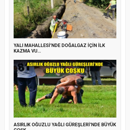
YENİ PARTİ TERME İLÇE BAŞKANLIĞINDA
ÜYE KATILIM PROGRAMI
YALI MAHALLESİ’NDE DOĞALGAZ İÇİN İLK
KAZMA VU...
ASIRLIK OĞUZLU YAĞLI GÜREŞLERİ’NDE BÜYÜK