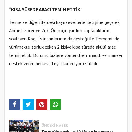
“KISA SÜREDE ARACI TEMİN ETTİK”
Terme ve diğer illerdeki hayırseverlerle iletişime geçerek
Ahmet Görer ve Zeki Ören için yardım topladıklarını
söyleyen Koç, “İş insanlarının da desteği ile Termemizde
yürümekte zorluk çeken 2 kişiye kısa sürede akülü araç
temin ettik. Durumu bizlere yönlendiren, maddi ve manevi
destek veren herkese teşekkür ediyoruz” dedi.
ÖNCEKI HABER
Terme’de coşkulu 19 Mayıs kutlaması