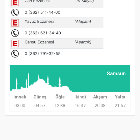
Samsun
İmsak
Güneş
Öğle
İkindi
Akşam
Yatsı
03:00
04:57
12:38
16:37
20:08
21:57