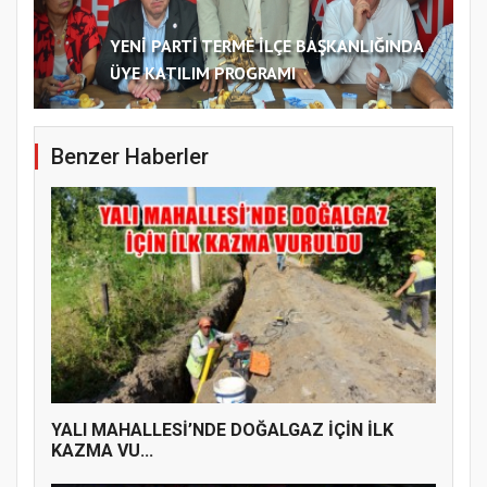
YENİ PARTİ TERME İLÇE BAŞKANLIĞINDA
ÜYE KATILIM PROGRAMI
Benzer Haberler
YALI MAHALLESİ’NDE DOĞALGAZ İÇİN İLK
KAZMA VU...