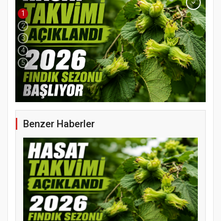
1
2
3
4
5
Benzer Haberler
YENİ PARTİ TERME İLÇE BAŞKANLIĞINDA
ÜYE KATILIM PROGRAMI