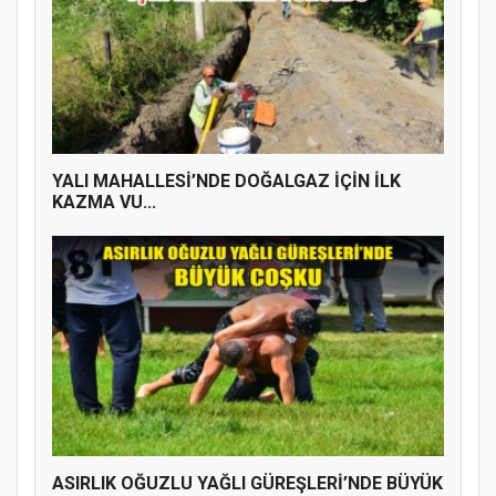
YALI MAHALLESİ’NDE DOĞALGAZ İÇİN İLK
KAZMA VU...
ASIRLIK OĞUZLU YAĞLI GÜREŞLERİ’NDE BÜYÜK