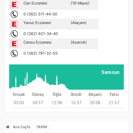
Samsun
İmsak
Güneş
Öğle
İkindi
Akşam
Yatsı
03:00
04:57
12:38
16:37
20:08
21:57
Ana Sayfa
TARIM