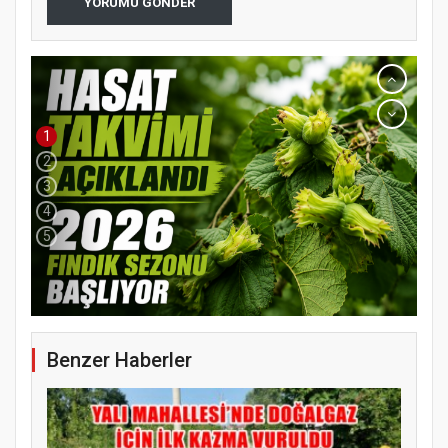
YORUMU GÖNDER
1
2
3
4
5
YENİ PARTİ TERME İLÇE BAŞKANLIĞINDA
ÜYE KATILIM PROGRAMI
Benzer Haberler