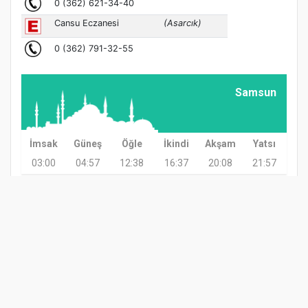
Samsun
İmsak
Güneş
Öğle
İkindi
Akşam
Yatsı
03:00
04:57
12:38
16:37
20:08
21:57