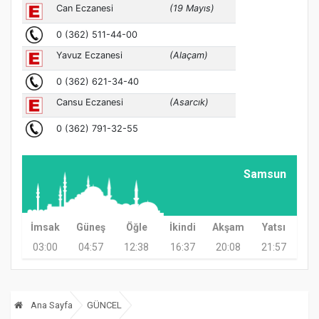
Samsun
İmsak
Güneş
Öğle
İkindi
Akşam
Yatsı
03:00
04:57
12:38
16:37
20:08
21:57
Ana Sayfa
GÜNCEL